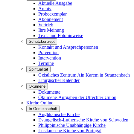
Aktuelle Ausgabe
Archiv
Probeexemplar
Abonnement
Vertrieb
Ihre Meinung
Text- und Fotohinweise
Schutzkonzept
Kontakt und Ansprechpersonen
Prävention
Intervention
Termine
Spiritualität
Geistliches Zentrum Ain Karem in Stranzenbach
Liturgischer Kalender
Ökumene
Dokumente
Ökumene-Aufgaben der Utrechter Union
Kirche Online
In Gemeinschaft
Anglikanische Kirche
Evangelisch-Lutherische Kirche von Schweden
Philippinische Unabhängige Kirche
Lusitanische Kirche von Portugal