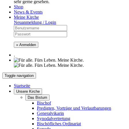
sehr gerne gesehen.
Shop
News & Events
Meine Kirche
Neuanmeldung / Login
» Anmelden
.
Toggle navigation
Startseite
Unsere Kirche
Das Bistum
Bischof
Predigten, Vorträge und Verlautbarungen
Generalvikarin
Synodalvertretung
Bischöfliches Ordinariat
Synode