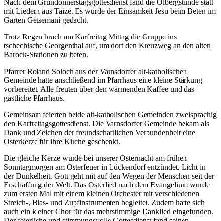
Nach dem Gründonnerstagsgottesdienst fand die Ölbergstunde statt
mit Liedern aus Taizé. Es wurde der Einsamkeit Jesu beim Beten im
Garten Getsemani gedacht.
Trotz Regen brach am Karfreitag Mittag die Gruppe ins
tschechische Georgenthal auf, um dort den Kreuzweg an den alten
Barock-Stationen zu beten.
Pfarrer Roland Soloch aus der Varnsdorfer alt-katholischen
Gemeinde hatte anschließend im Pfarrhaus eine kleine Stärkung
vorbereitet. Alle freuten über den wärmenden Kaffee und das
gastliche Pfarrhaus.
Gemeinsam feierten beide alt-katholischen Gemeinden zweisprachig
den Karfreitagsgottesdienst. Die Varnsdorfer Gemeinde bekam als
Dank und Zeichen der freundschaftlichen Verbundenheit eine
Osterkerze für ihre Kirche geschenkt.
Die gleiche Kerze wurde bei unserer Osternacht am frühen
Sonntagmorgen am Osterfeuer in Lückendorf entzündet. Licht in
der Dunkelheit. Gott geht mit auf den Wegen der Menschen seit der
Erschaffung der Welt. Das Osterlied nach dem Evangelium wurde
zum ersten Mal mit einem kleinen Orchester mit verschiedenen
Streich-, Blas- und Zupfinstrumenten begleitet. Zudem hatte sich
auch ein kleiner Chor für das mehrstimmige Danklied eingefunden.
Der feierliche und stimmungsvolle Gottesdienst fand seinen