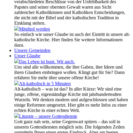
verabschiedeten Beschlüsse von der Unfehlbarkeit des
Papstes und seiner obersten Gewalt waren aus Sicht
zahlreicher Katholikinnen und Katholiken Entscheidungen,
die nicht mit der Bibel und der katholischen Tradition in
Einklang stehen.
Mitglied werden
So einfach wie unser Glaube ist auch der Eintritt in unsere alt-
katholische Kirche. Hier finden Sie weitere Informationen
dazu.
Unsere Gemeinden
Unser Glaube
Das Leben ist bunt. Wir auch.
Uns sind alle willkommen, die ihre Gaben, ihre Ideen und
ihren Glauben einbringen wollen. Klingt gut für Sie? Dann
erfahren Sie mehr über unsere offene Kirche!
Alt-katholisch in 5 Minuten
Alt-katholisch – was ist das? In aller Kürze: Wir sind eine
junge, offene, eigenständige Kirche mit jahrhundertealten
Wurzeln. Wir denken modern und aufgeschlossen und haben
einige Reformen umgesetzt. Hier gibt es mehr Infos zu einer
echten Kirche in einer echten Welt.
Liturgie – unsere Gottesdienste
Gott ganz nah sein, seine Gegenwart spüren – das soll in
unseren Gottesdiensten möglich sein. Die folgenden Zeilen
vermitteln Ihnen einen ersten Eindruck. Aber am besten