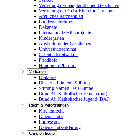
Vertretung der hauptamtlichen Geistlichen
Vertretung der Geistlichen im Ehrenamt
Amtliches Kirchenblatt
Landesvertretungen
Dekanate
Internationale Hilfsprojekte
Kindergarten
Ausbildung der Geistlichen
Universitätsseminar
Öffentlichkeitsarbeit
Friedhöfe
Handbuch Pfarramt
Verbände
Diakonie
Bischof-Reinkens-Stiftung
Stiftung Namen-Jesu Kirche
Bund Alt-Katholischer Frauen (baf)
Bund Alt-Katholischer Jugend (BAJ)
Recht & Verordnungen
Kirchenrecht
Datenschutz
Impressum
Datenschutzerklärung
Christen heute