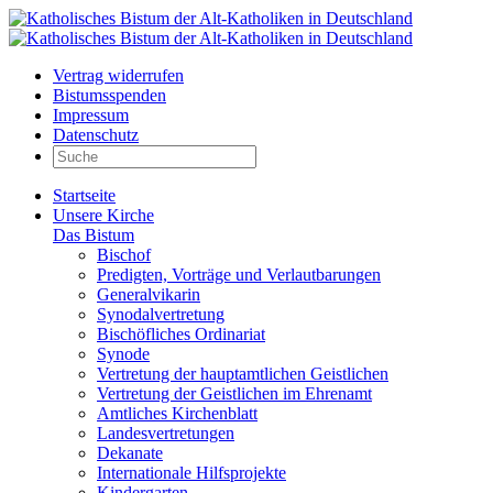
Vertrag widerrufen
Bistumsspenden
Impressum
Datenschutz
Startseite
Unsere Kirche
Das Bistum
Bischof
Predigten, Vorträge und Verlautbarungen
Generalvikarin
Synodalvertretung
Bischöfliches Ordinariat
Synode
Vertretung der hauptamtlichen Geistlichen
Vertretung der Geistlichen im Ehrenamt
Amtliches Kirchenblatt
Landesvertretungen
Dekanate
Internationale Hilfsprojekte
Kindergarten