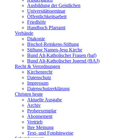
Ausbildung der Geistlichen
Universitätsseminar
Öffentlichkeitsarbeit
Friedhöfe
Handbuch Pfarramt
Verbände
Diakonie
Bischof-Reinkens-Stiftung
Stiftung Namen-Jesu Kirche
Bund Alt-Katholischer Frauen (baf)
Bund Alt-Katholischer Jugend (BAJ)
Recht & Verordnungen
Kirchenrecht
Datenschutz
Impressum
Datenschutzerklärung
Christen heute
Aktuelle Ausgabe
Archiv
Probeexemplar
Abonnement
Vertrieb
Ihre Meinung
Text- und Fotohinweise