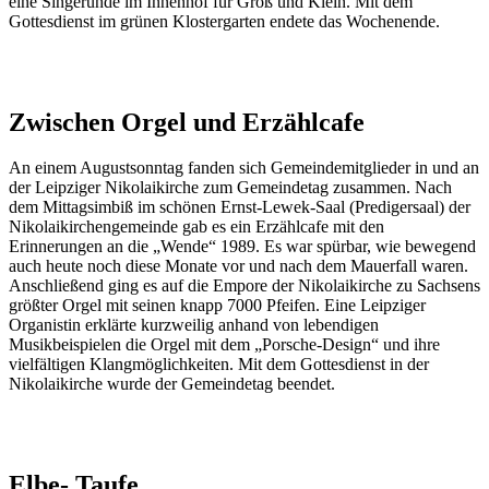
eine Singerunde im Innenhof für Groß und Klein. Mit dem
Gottesdienst im grünen Klostergarten endete das Wochenende.
Zwischen Orgel und Erzählcafe
An einem Augustsonntag fanden sich Gemeindemitglieder in und an
der Leipziger Nikolaikirche zum Gemeindetag zusammen. Nach
dem Mittagsimbiß im schönen Ernst-Lewek-Saal (Predigersaal) der
Nikolaikirchengemeinde gab es ein Erzählcafe mit den
Erinnerungen an die „Wende“ 1989. Es war spürbar, wie bewegend
auch heute noch diese Monate vor und nach dem Mauerfall waren.
Anschließend ging es auf die Empore der Nikolaikirche zu Sachsens
größter Orgel mit seinen knapp 7000 Pfeifen. Eine Leipziger
Organistin erklärte kurzweilig anhand von lebendigen
Musikbeispielen die Orgel mit dem „Porsche-Design“ und ihre
vielfältigen Klangmöglichkeiten. Mit dem Gottesdienst in der
Nikolaikirche wurde der Gemeindetag beendet.
Elbe- Taufe