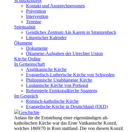
Schutzkonzept
Kontakt und Ansprechpersonen
Prävention
Intervention
Termine
Spiritualität
Geistliches Zentrum Ain Karem in Stranzenbach
Liturgischer Kalender
Ökumene
Dokumente
Ökumene-Aufgaben der Utrechter Union
Kirche Online
In Gemeinschaft
Anglikanische Kirche
Evangelisch-Lutherische Kirche von Schweden
Philippinische Unabhängige Kirche
Lusitanische Kirche von Portugal
Reformierte Episkopalkirche Spaniens
Im Gespräch
Römisch-katholische Kirche
Evangelische Kirche in Deutschland (EKD)
Geschichte
Anlass für die Entstehung einer eigenständigen alt-
katholischen Kirche war das Erste Vatikanische Konzil,
welches 1869/70 in Rom stattfand. Die von diesem Konzil