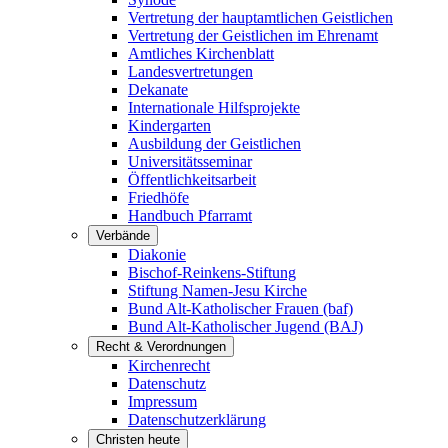
Vertretung der hauptamtlichen Geistlichen
Vertretung der Geistlichen im Ehrenamt
Amtliches Kirchenblatt
Landesvertretungen
Dekanate
Internationale Hilfsprojekte
Kindergarten
Ausbildung der Geistlichen
Universitätsseminar
Öffentlichkeitsarbeit
Friedhöfe
Handbuch Pfarramt
Verbände
Diakonie
Bischof-Reinkens-Stiftung
Stiftung Namen-Jesu Kirche
Bund Alt-Katholischer Frauen (baf)
Bund Alt-Katholischer Jugend (BAJ)
Recht & Verordnungen
Kirchenrecht
Datenschutz
Impressum
Datenschutzerklärung
Christen heute