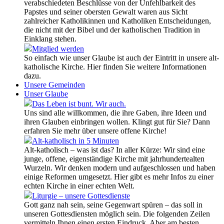
verabschiedeten Beschlüsse von der Unfehlbarkeit des
Papstes und seiner obersten Gewalt waren aus Sicht
zahlreicher Katholikinnen und Katholiken Entscheidungen,
die nicht mit der Bibel und der katholischen Tradition in
Einklang stehen.
Mitglied werden
So einfach wie unser Glaube ist auch der Eintritt in unsere alt-
katholische Kirche. Hier finden Sie weitere Informationen
dazu.
Unsere Gemeinden
Unser Glaube
Das Leben ist bunt. Wir auch.
Uns sind alle willkommen, die ihre Gaben, ihre Ideen und
ihren Glauben einbringen wollen. Klingt gut für Sie? Dann
erfahren Sie mehr über unsere offene Kirche!
Alt-katholisch in 5 Minuten
Alt-katholisch – was ist das? In aller Kürze: Wir sind eine
junge, offene, eigenständige Kirche mit jahrhundertealten
Wurzeln. Wir denken modern und aufgeschlossen und haben
einige Reformen umgesetzt. Hier gibt es mehr Infos zu einer
echten Kirche in einer echten Welt.
Liturgie – unsere Gottesdienste
Gott ganz nah sein, seine Gegenwart spüren – das soll in
unseren Gottesdiensten möglich sein. Die folgenden Zeilen
vermitteln Ihnen einen ersten Eindruck. Aber am besten