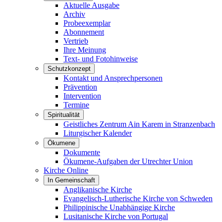
Aktuelle Ausgabe
Archiv
Probeexemplar
Abonnement
Vertrieb
Ihre Meinung
Text- und Fotohinweise
Schutzkonzept
Kontakt und Ansprechpersonen
Prävention
Intervention
Termine
Spiritualität
Geistliches Zentrum Ain Karem in Stranzenbach
Liturgischer Kalender
Ökumene
Dokumente
Ökumene-Aufgaben der Utrechter Union
Kirche Online
In Gemeinschaft
Anglikanische Kirche
Evangelisch-Lutherische Kirche von Schweden
Philippinische Unabhängige Kirche
Lusitanische Kirche von Portugal