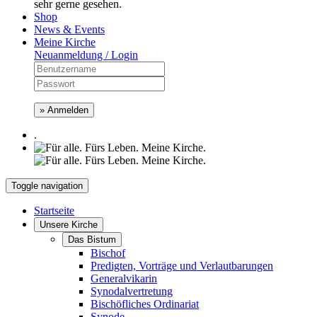
sehr gerne gesehen.
Shop
News & Events
Meine Kirche
Neuanmeldung / Login
» Anmelden
.
Toggle navigation
Startseite
Unsere Kirche
Das Bistum
Bischof
Predigten, Vorträge und Verlautbarungen
Generalvikarin
Synodalvertretung
Bischöfliches Ordinariat
Synode