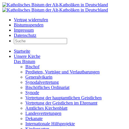
Vertrag widerrufen
Bistumsspenden
Impressum
Datenschutz
Startseite
Unsere Kirche
Das Bistum
Bischof
Predigten, Vorträge und Verlautbarungen
Generalvikarin
Synodalvertretung
Bischöfliches Ordinariat
Synode
Vertretung der hauptamtlichen Geistlichen
Vertretung der Geistlichen im Ehrenamt
Amtliches Kirchenblatt
Landesvertretungen
Dekanate
Internationale Hilfsprojekte
Kindergarten