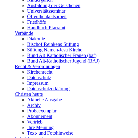
Ausbildung der Geistlichen
Universitätsseminar
Öffentlichkeitsarbeit
Friedhöfe
Handbuch Pfarramt
Verbände
Diakonie
Bischof-Reinkens-Stiftung
Stiftung Namen-Jesu Kirche
Bund Alt-Katholischer Frauen (baf)
Bund Alt-Katholischer Jugend (BAJ)
Recht & Verordnungen
Kirchenrecht
Datenschutz
Impressum
Datenschutzerklärung
Christen heute
Aktuelle Ausgabe
Archiv
Probeexemplar
Abonnement
Vertrieb
Ihre Meinung
Text- und Fotohinweise