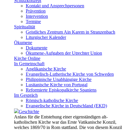
Schutzkonzept
Kontakt und Ansprechpersonen
Prävention
Intervention
Termine
Spiritualität
Geistliches Zentrum Ain Karem in Stranzenbach
Liturgischer Kalender
Ökumene
Dokumente
Ökumene-Aufgaben der Utrechter Union
Kirche Online
In Gemeinschaft
Anglikanische Kirche
Evangelisch-Lutherische Kirche von Schweden
Philippinische Unabhängige Kirche
Lusitanische Kirche von Portugal
Reformierte Episkopalkirche Spaniens
Im Gespräch
Römisch-katholische Kirche
Evangelische Kirche in Deutschland (EKD)
Geschichte
Anlass für die Entstehung einer eigenständigen alt-
katholischen Kirche war das Erste Vatikanische Konzil,
welches 1869/70 in Rom stattfand. Die von diesem Konzil