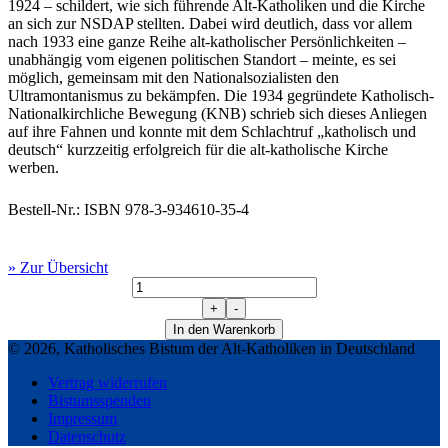
1924 – schildert, wie sich führende Alt-Katholiken und die Kirche
an sich zur NSDAP stellten. Dabei wird deutlich, dass vor allem
nach 1933 eine ganze Reihe alt-katholischer Persönlichkeiten –
unabhängig vom eigenen politischen Standort – meinte, es sei
möglich, gemeinsam mit den Nationalsozialisten den
Ultramontanismus zu bekämpfen. Die 1934 gegründete Katholisch-
Nationalkirchliche Bewegung (KNB) schrieb sich dieses Anliegen
auf ihre Fahnen und konnte mit dem Schlachtruf „katholisch und
deutsch“ kurzzeitig erfolgreich für die alt-katholische Kirche
werben.
Bestell-Nr.: ISBN 978-3-934610-35-4
» Zur Übersicht
Matthias
Ring,
+
-
"Katholisch
In den Warenkorb
und
© 2026, Katholisches Bistum der Alt-Katholiken in Deutschland
deutsch".
Die
Vertrag widerrufen
alt-
Bistumsspenden
katholische
Impressum
Kirche
Datenschutz
Deutschlands