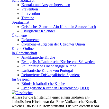
Schutzkonzept
Kontakt und Ansprechpersonen
Prävention
Intervention
Termine
Spiritualität
Geistliches Zentrum Ain Karem in Stranzenbach
Liturgischer Kalender
Ökumene
Dokumente
Ökumene-Aufgaben der Utrechter Union
Kirche Online
In Gemeinschaft
Anglikanische Kirche
Evangelisch-Lutherische Kirche von Schweden
Philippinische Unabhängige Kirche
Lusitanische Kirche von Portugal
Reformierte Episkopalkirche Spaniens
Im Gespräch
Römisch-katholische Kirche
Evangelische Kirche in Deutschland (EKD)
Geschichte
Anlass für die Entstehung einer eigenständigen alt-
katholischen Kirche war das Erste Vatikanische Konzil,
welches 1869/70 in Rom stattfand. Die von diesem Konzil