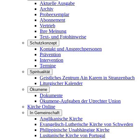
Aktuelle Ausgabe
Archiv
Probeexemplar
Abonnement
Vertrieb
Ihre Meinung
Text- und Fotohinweise
Schutzkonzept
Kontakt und Ansprechpersonen
Prävention
Intervention
Termine
Spiritualität
Geistliches Zentrum Ain Karem in Stranzenbach
Liturgischer Kalender
Ökumene
Dokumente
Ökumene-Aufgaben der Utrechter Union
Kirche Online
In Gemeinschaft
Anglikanische Kirche
Evangelisch-Lutherische Kirche von Schweden
Philippinische Unabhängige Kirche
Lusitanische Kirche von Portugal