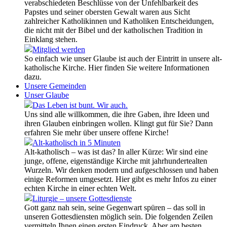
verabschiedeten Beschlüsse von der Unfehlbarkeit des
Papstes und seiner obersten Gewalt waren aus Sicht
zahlreicher Katholikinnen und Katholiken Entscheidungen,
die nicht mit der Bibel und der katholischen Tradition in
Einklang stehen.
Mitglied werden
So einfach wie unser Glaube ist auch der Eintritt in unsere alt-
katholische Kirche. Hier finden Sie weitere Informationen
dazu.
Unsere Gemeinden
Unser Glaube
Das Leben ist bunt. Wir auch.
Uns sind alle willkommen, die ihre Gaben, ihre Ideen und
ihren Glauben einbringen wollen. Klingt gut für Sie? Dann
erfahren Sie mehr über unsere offene Kirche!
Alt-katholisch in 5 Minuten
Alt-katholisch – was ist das? In aller Kürze: Wir sind eine
junge, offene, eigenständige Kirche mit jahrhundertealten
Wurzeln. Wir denken modern und aufgeschlossen und haben
einige Reformen umgesetzt. Hier gibt es mehr Infos zu einer
echten Kirche in einer echten Welt.
Liturgie – unsere Gottesdienste
Gott ganz nah sein, seine Gegenwart spüren – das soll in
unseren Gottesdiensten möglich sein. Die folgenden Zeilen
vermitteln Ihnen einen ersten Eindruck. Aber am besten