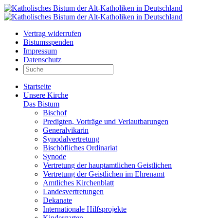
Vertrag widerrufen
Bistumsspenden
Impressum
Datenschutz
Startseite
Unsere Kirche
Das Bistum
Bischof
Predigten, Vorträge und Verlautbarungen
Generalvikarin
Synodalvertretung
Bischöfliches Ordinariat
Synode
Vertretung der hauptamtlichen Geistlichen
Vertretung der Geistlichen im Ehrenamt
Amtliches Kirchenblatt
Landesvertretungen
Dekanate
Internationale Hilfsprojekte
Kindergarten