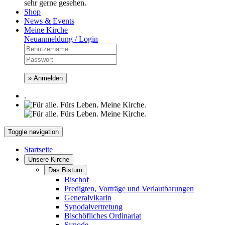
sehr gerne gesehen.
Shop
News & Events
Meine Kirche
Neuanmeldung / Login
» Anmelden
.
Toggle navigation
Startseite
Unsere Kirche
Das Bistum
Bischof
Predigten, Vorträge und Verlautbarungen
Generalvikarin
Synodalvertretung
Bischöfliches Ordinariat
Synode