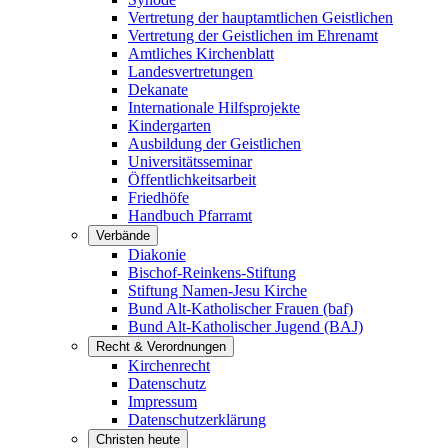
Vertretung der hauptamtlichen Geistlichen
Vertretung der Geistlichen im Ehrenamt
Amtliches Kirchenblatt
Landesvertretungen
Dekanate
Internationale Hilfsprojekte
Kindergarten
Ausbildung der Geistlichen
Universitätsseminar
Öffentlichkeitsarbeit
Friedhöfe
Handbuch Pfarramt
Verbände
Diakonie
Bischof-Reinkens-Stiftung
Stiftung Namen-Jesu Kirche
Bund Alt-Katholischer Frauen (baf)
Bund Alt-Katholischer Jugend (BAJ)
Recht & Verordnungen
Kirchenrecht
Datenschutz
Impressum
Datenschutzerklärung
Christen heute