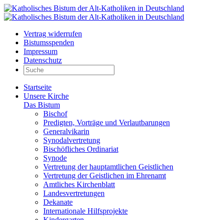
Vertrag widerrufen
Bistumsspenden
Impressum
Datenschutz
Startseite
Unsere Kirche
Das Bistum
Bischof
Predigten, Vorträge und Verlautbarungen
Generalvikarin
Synodalvertretung
Bischöfliches Ordinariat
Synode
Vertretung der hauptamtlichen Geistlichen
Vertretung der Geistlichen im Ehrenamt
Amtliches Kirchenblatt
Landesvertretungen
Dekanate
Internationale Hilfsprojekte
Kindergarten