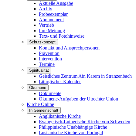
Aktuelle Ausgabe
Archiv
Probeexemplar
Abonnement
Vertrieb
Ihre Meinung
Text- und Fotohinweise
Schutzkonzept
Kontakt und Ansprechpersonen
Prävention
Intervention
Termine
Spiritualität
Geistliches Zentrum Ain Karem in Stranzenbach
Liturgischer Kalender
Ökumene
Dokumente
Ökumene-Aufgaben der Utrechter Union
Kirche Online
In Gemeinschaft
Anglikanische Kirche
Evangelisch-Lutherische Kirche von Schweden
Philippinische Unabhängige Kirche
Lusitanische Kirche von Portugal