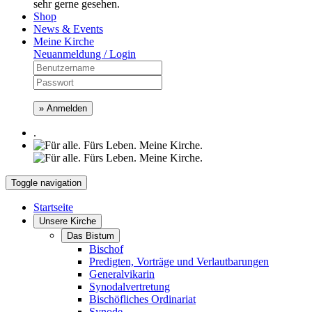
sehr gerne gesehen.
Shop
News & Events
Meine Kirche
Neuanmeldung / Login
» Anmelden
.
Toggle navigation
Startseite
Unsere Kirche
Das Bistum
Bischof
Predigten, Vorträge und Verlautbarungen
Generalvikarin
Synodalvertretung
Bischöfliches Ordinariat
Synode