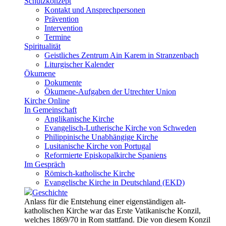
Schutzkonzept
Kontakt und Ansprechpersonen
Prävention
Intervention
Termine
Spiritualität
Geistliches Zentrum Ain Karem in Stranzenbach
Liturgischer Kalender
Ökumene
Dokumente
Ökumene-Aufgaben der Utrechter Union
Kirche Online
In Gemeinschaft
Anglikanische Kirche
Evangelisch-Lutherische Kirche von Schweden
Philippinische Unabhängige Kirche
Lusitanische Kirche von Portugal
Reformierte Episkopalkirche Spaniens
Im Gespräch
Römisch-katholische Kirche
Evangelische Kirche in Deutschland (EKD)
Geschichte
Anlass für die Entstehung einer eigenständigen alt-
katholischen Kirche war das Erste Vatikanische Konzil,
welches 1869/70 in Rom stattfand. Die von diesem Konzil