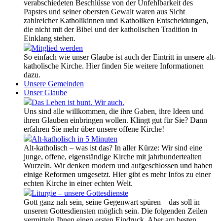
verabschiedeten Beschlüsse von der Unfehlbarkeit des
Papstes und seiner obersten Gewalt waren aus Sicht
zahlreicher Katholikinnen und Katholiken Entscheidungen,
die nicht mit der Bibel und der katholischen Tradition in
Einklang stehen.
Mitglied werden
So einfach wie unser Glaube ist auch der Eintritt in unsere alt-
katholische Kirche. Hier finden Sie weitere Informationen
dazu.
Unsere Gemeinden
Unser Glaube
Das Leben ist bunt. Wir auch.
Uns sind alle willkommen, die ihre Gaben, ihre Ideen und
ihren Glauben einbringen wollen. Klingt gut für Sie? Dann
erfahren Sie mehr über unsere offene Kirche!
Alt-katholisch in 5 Minuten
Alt-katholisch – was ist das? In aller Kürze: Wir sind eine
junge, offene, eigenständige Kirche mit jahrhundertealten
Wurzeln. Wir denken modern und aufgeschlossen und haben
einige Reformen umgesetzt. Hier gibt es mehr Infos zu einer
echten Kirche in einer echten Welt.
Liturgie – unsere Gottesdienste
Gott ganz nah sein, seine Gegenwart spüren – das soll in
unseren Gottesdiensten möglich sein. Die folgenden Zeilen
vermitteln Ihnen einen ersten Eindruck. Aber am besten