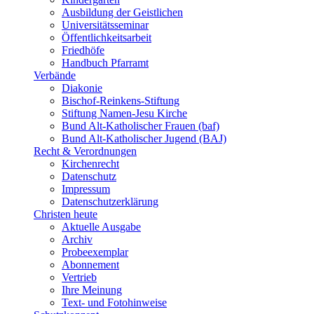
Ausbildung der Geistlichen
Universitätsseminar
Öffentlichkeitsarbeit
Friedhöfe
Handbuch Pfarramt
Verbände
Diakonie
Bischof-Reinkens-Stiftung
Stiftung Namen-Jesu Kirche
Bund Alt-Katholischer Frauen (baf)
Bund Alt-Katholischer Jugend (BAJ)
Recht & Verordnungen
Kirchenrecht
Datenschutz
Impressum
Datenschutzerklärung
Christen heute
Aktuelle Ausgabe
Archiv
Probeexemplar
Abonnement
Vertrieb
Ihre Meinung
Text- und Fotohinweise