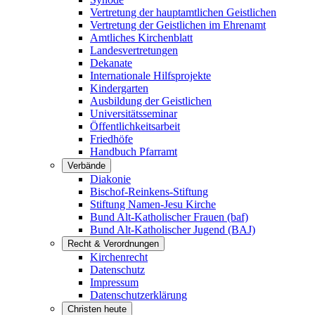
Vertretung der hauptamtlichen Geistlichen
Vertretung der Geistlichen im Ehrenamt
Amtliches Kirchenblatt
Landesvertretungen
Dekanate
Internationale Hilfsprojekte
Kindergarten
Ausbildung der Geistlichen
Universitätsseminar
Öffentlichkeitsarbeit
Friedhöfe
Handbuch Pfarramt
Verbände
Diakonie
Bischof-Reinkens-Stiftung
Stiftung Namen-Jesu Kirche
Bund Alt-Katholischer Frauen (baf)
Bund Alt-Katholischer Jugend (BAJ)
Recht & Verordnungen
Kirchenrecht
Datenschutz
Impressum
Datenschutzerklärung
Christen heute