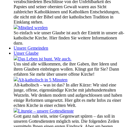
verabschiedeten Beschlüsse von der Unfehlbarkeit des
Papstes und seiner obersten Gewalt waren aus Sicht
zahlreicher Katholikinnen und Katholiken Entscheidungen,
die nicht mit der Bibel und der katholischen Tradition in
Einklang stehen.
Mitglied werden
So einfach wie unser Glaube ist auch der Eintritt in unsere alt-
katholische Kirche. Hier finden Sie weitere Informationen
dazu.
Unsere Gemeinden
Unser Glaube
Das Leben ist bunt. Wir auch.
Uns sind alle willkommen, die ihre Gaben, ihre Ideen und
ihren Glauben einbringen wollen. Klingt gut für Sie? Dann
erfahren Sie mehr über unsere offene Kirche!
Alt-katholisch in 5 Minuten
Alt-katholisch – was ist das? In aller Kürze: Wir sind eine
junge, offene, eigenständige Kirche mit jahrhundertealten
Wurzeln. Wir denken modern und aufgeschlossen und haben
einige Reformen umgesetzt. Hier gibt es mehr Infos zu einer
echten Kirche in einer echten Welt.
Liturgie – unsere Gottesdienste
Gott ganz nah sein, seine Gegenwart spüren – das soll in
unseren Gottesdiensten möglich sein. Die folgenden Zeilen
vermitteln Ihnen einen ersten Eindruck. Aber am besten