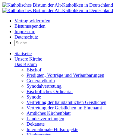
Vertrag widerrufen
Bistumsspenden
Impressum
Datenschutz
Startseite
Unsere Kirche
Das Bistum
Bischof
Predigten, Vorträge und Verlautbarungen
Generalvikarin
Synodalvertretung
Bischöfliches Ordinariat
Synode
Vertretung der hauptamtlichen Geistlichen
Vertretung der Geistlichen im Ehrenamt
Amtliches Kirchenblatt
Landesvertretungen
Dekanate
Internationale Hilfsprojekte
Kindergarten