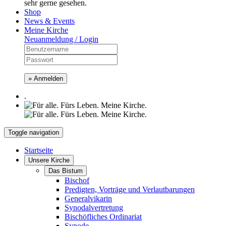
sehr gerne gesehen.
Shop
News & Events
Meine Kirche
Neuanmeldung / Login
» Anmelden
.
Toggle navigation
Startseite
Unsere Kirche
Das Bistum
Bischof
Predigten, Vorträge und Verlautbarungen
Generalvikarin
Synodalvertretung
Bischöfliches Ordinariat
Synode