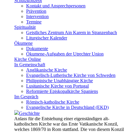
Schutzkonzept
Kontakt und Ansprechpersonen
Prävention
Intervention
Termine
Spiritualität
Geistliches Zentrum Ain Karem in Stranzenbach
Liturgischer Kalender
Ökumene
Dokumente
Ökumene-Aufgaben der Utrechter Union
Kirche Online
In Gemeinschaft
Anglikanische Kirche
Evangelisch-Lutherische Kirche von Schweden
Philippinische Unabhängige Kirche
Lusitanische Kirche von Portugal
Reformierte Episkopalkirche Spaniens
Im Gespräch
Römisch-katholische Kirche
Evangelische Kirche in Deutschland (EKD)
Geschichte
Anlass für die Entstehung einer eigenständigen alt-
katholischen Kirche war das Erste Vatikanische Konzil,
welches 1869/70 in Rom stattfand. Die von diesem Konzil