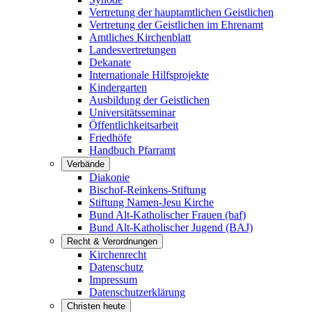
Vertretung der hauptamtlichen Geistlichen
Vertretung der Geistlichen im Ehrenamt
Amtliches Kirchenblatt
Landesvertretungen
Dekanate
Internationale Hilfsprojekte
Kindergarten
Ausbildung der Geistlichen
Universitätsseminar
Öffentlichkeitsarbeit
Friedhöfe
Handbuch Pfarramt
Verbände
Diakonie
Bischof-Reinkens-Stiftung
Stiftung Namen-Jesu Kirche
Bund Alt-Katholischer Frauen (baf)
Bund Alt-Katholischer Jugend (BAJ)
Recht & Verordnungen
Kirchenrecht
Datenschutz
Impressum
Datenschutzerklärung
Christen heute