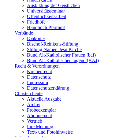
Ausbildung der Geistlichen
Universitätsseminar
Öffentlichkeitsarbeit
Friedhöfe
Handbuch Pfarramt
Verbände
Diakonie
Bischof-Reinkens-Stiftung
Stiftung Namen-Jesu Kirche
Bund Alt-Katholischer Frauen (baf)
Bund Alt-Katholischer Jugend (BAJ)
Recht & Verordnungen
Kirchenrecht
Datenschutz
Impressum
Datenschutzerklärung
Christen heute
Aktuelle Ausgabe
Archiv
Probeexemplar
Abonnement
Vertrieb
Ihre Meinung
Text- und Fotohinweise