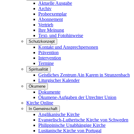
Aktuelle Ausgabe
Archiv
Probeexemplar
Abonnement
Vertrieb
Ihre Meinung
Text- und Fotohinweise
Schutzkonzept
Kontakt und Ansprechpersonen
Prävention
Intervention
Termine
Spiritualität
Geistliches Zentrum Ain Karem in Stranzenbach
Liturgischer Kalender
Ökumene
Dokumente
Ökumene-Aufgaben der Utrechter Union
Kirche Online
In Gemeinschaft
Anglikanische Kirche
Evangelisch-Lutherische Kirche von Schweden
Philippinische Unabhängige Kirche
Lusitanische Kirche von Portugal