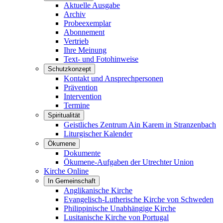
Aktuelle Ausgabe
Archiv
Probeexemplar
Abonnement
Vertrieb
Ihre Meinung
Text- und Fotohinweise
Schutzkonzept
Kontakt und Ansprechpersonen
Prävention
Intervention
Termine
Spiritualität
Geistliches Zentrum Ain Karem in Stranzenbach
Liturgischer Kalender
Ökumene
Dokumente
Ökumene-Aufgaben der Utrechter Union
Kirche Online
In Gemeinschaft
Anglikanische Kirche
Evangelisch-Lutherische Kirche von Schweden
Philippinische Unabhängige Kirche
Lusitanische Kirche von Portugal