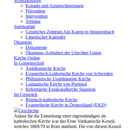
Schutzkonzept
Kontakt und Ansprechpersonen
Prävention
Intervention
Termine
Spiritualität
Geistliches Zentrum Ain Karem in Stranzenbach
Liturgischer Kalender
Ökumene
Dokumente
Ökumene-Aufgaben der Utrechter Union
Kirche Online
In Gemeinschaft
Anglikanische Kirche
Evangelisch-Lutherische Kirche von Schweden
Philippinische Unabhängige Kirche
Lusitanische Kirche von Portugal
Reformierte Episkopalkirche Spaniens
Im Gespräch
Römisch-katholische Kirche
Evangelische Kirche in Deutschland (EKD)
Geschichte
Anlass für die Entstehung einer eigenständigen alt-
katholischen Kirche war das Erste Vatikanische Konzil,
welches 1869/70 in Rom stattfand. Die von diesem Konzil