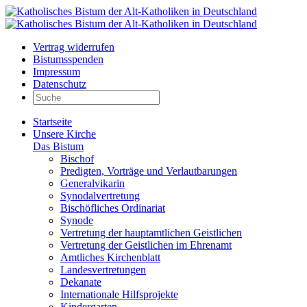
Vertrag widerrufen
Bistumsspenden
Impressum
Datenschutz
Startseite
Unsere Kirche
Das Bistum
Bischof
Predigten, Vorträge und Verlautbarungen
Generalvikarin
Synodalvertretung
Bischöfliches Ordinariat
Synode
Vertretung der hauptamtlichen Geistlichen
Vertretung der Geistlichen im Ehrenamt
Amtliches Kirchenblatt
Landesvertretungen
Dekanate
Internationale Hilfsprojekte
Kindergarten