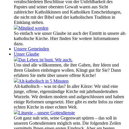
verabschiedeten Beschlüsse von der Unfehlbarkeit des
Papstes und seiner obersten Gewalt waren aus Sicht
zahlreicher Katholikinnen und Katholiken Entscheidungen,
die nicht mit der Bibel und der katholischen Tradition in
Einklang stehen.
Mitglied werden
So einfach wie unser Glaube ist auch der Eintritt in unsere alt-
katholische Kirche. Hier finden Sie weitere Informationen
dazu.
Unsere Gemeinden
Unser Glaube
Das Leben ist bunt. Wir auch.
Uns sind alle willkommen, die ihre Gaben, ihre Ideen und
ihren Glauben einbringen wollen. Klingt gut für Sie? Dann
erfahren Sie mehr über unsere offene Kirche!
Alt-katholisch in 5 Minuten
Alt-katholisch – was ist das? In aller Kürze: Wir sind eine
junge, offene, eigenständige Kirche mit jahrhundertealten
Wurzeln. Wir denken modern und aufgeschlossen und haben
einige Reformen umgesetzt. Hier gibt es mehr Infos zu einer
echten Kirche in einer echten Welt.
Liturgie – unsere Gottesdienste
Gott ganz nah sein, seine Gegenwart spüren – das soll in
unseren Gottesdiensten möglich sein. Die folgenden Zeilen
vermitteln Ihnen einen ersten Eindruck. Aber am besten