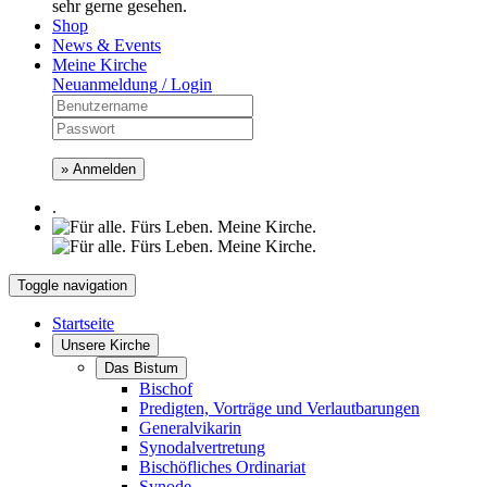
sehr gerne gesehen.
Shop
News & Events
Meine Kirche
Neuanmeldung / Login
» Anmelden
.
Toggle navigation
Startseite
Unsere Kirche
Das Bistum
Bischof
Predigten, Vorträge und Verlautbarungen
Generalvikarin
Synodalvertretung
Bischöfliches Ordinariat
Synode