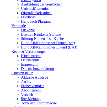
Ausbildung der Geistlichen
Universitätsseminar
Öffentlichkeitsarbeit
Friedhöfe
Handbuch Pfarramt
Verbände
Diakonie
Bischof-Reinkens-Stiftung
Stiftung Namen-Jesu Kirche
Bund Alt-Katholischer Frauen (baf)
Bund Alt-Katholischer Jugend (BAJ)
Recht & Verordnungen
Kirchenrecht
Datenschutz
Impressum
Datenschutzerklärung
Christen heute
Aktuelle Ausgabe
Archiv
Probeexemplar
Abonnement
Vertrieb
Ihre Meinung
Text- und Fotohinweise