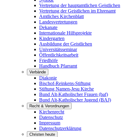
Vertretung der hauptamtlichen Geistlichen
Vertretung der Geistlichen im Ehrenamt
Amtliches Kirchenblatt
Landesvertretungen
Dekanate
Internationale Hilfsprojekte
Kindergarten
Ausbildung der Geistlichen
Universitätsseminar
Öffentlichkeitsarbeit
Friedhöfe
Handbuch Pfarramt
Verbände
Diakonie
Bischof-Reinkens-Stiftung
Stiftung Namen-Jesu Kirche
Bund Alt-Katholischer Frauen (baf)
Bund Alt-Katholischer Jugend (BAJ)
Recht & Verordnungen
Kirchenrecht
Datenschutz
Impressum
Datenschutzerklärung
Christen heute