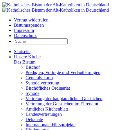
Vertrag widerrufen
Bistumsspenden
Impressum
Datenschutz
Startseite
Unsere Kirche
Das Bistum
Bischof
Predigten, Vorträge und Verlautbarungen
Generalvikarin
Synodalvertretung
Bischöfliches Ordinariat
Synode
Vertretung der hauptamtlichen Geistlichen
Vertretung der Geistlichen im Ehrenamt
Amtliches Kirchenblatt
Landesvertretungen
Dekanate
Internationale Hilfsprojekte
Kindergarten