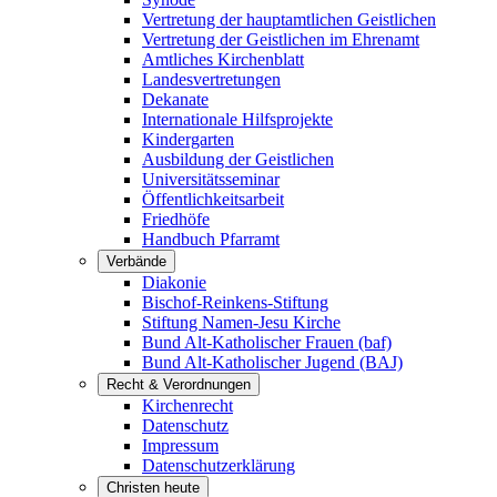
Vertretung der hauptamtlichen Geistlichen
Vertretung der Geistlichen im Ehrenamt
Amtliches Kirchenblatt
Landesvertretungen
Dekanate
Internationale Hilfsprojekte
Kindergarten
Ausbildung der Geistlichen
Universitätsseminar
Öffentlichkeitsarbeit
Friedhöfe
Handbuch Pfarramt
Verbände
Diakonie
Bischof-Reinkens-Stiftung
Stiftung Namen-Jesu Kirche
Bund Alt-Katholischer Frauen (baf)
Bund Alt-Katholischer Jugend (BAJ)
Recht & Verordnungen
Kirchenrecht
Datenschutz
Impressum
Datenschutzerklärung
Christen heute