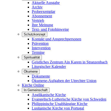
Aktuelle Ausgabe
Archiv
Probeexemplar
Abonnement
Vertrieb
Ihre Meinung
Text- und Fotohinweise
Schutzkonzept
Kontakt und Ansprechpersonen
Prävention
Intervention
Termine
Spiritualität
Geistliches Zentrum Ain Karem in Stranzenbach
Liturgischer Kalender
Ökumene
Dokumente
Ökumene-Aufgaben der Utrechter Union
Kirche Online
In Gemeinschaft
Anglikanische Kirche
Evangelisch-Lutherische Kirche von Schweden
Philippinische Unabhängige Kirche
Lusitanische Kirche von Portugal