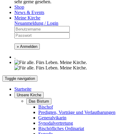
sehr gerne gesehen.
Shop
News & Events
Meine Kirche
Neuanmeldung / Login
» Anmelden
.
Toggle navigation
Startseite
Unsere Kirche
Das Bistum
Bischof
Predigten, Vorträge und Verlautbarungen
Generalvikarin
Synodalvertretung
Bischöfliches Ordinariat
Synode