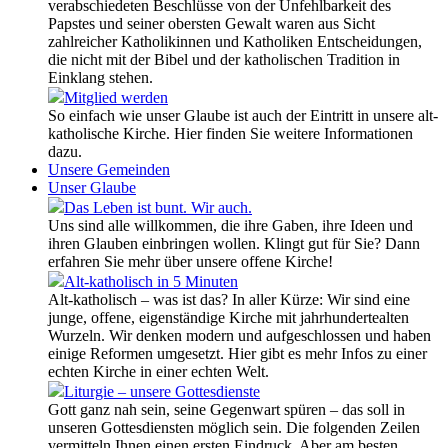
verabschiedeten Beschlüsse von der Unfehlbarkeit des
Papstes und seiner obersten Gewalt waren aus Sicht
zahlreicher Katholikinnen und Katholiken Entscheidungen,
die nicht mit der Bibel und der katholischen Tradition in
Einklang stehen.
Mitglied werden
So einfach wie unser Glaube ist auch der Eintritt in unsere alt-
katholische Kirche. Hier finden Sie weitere Informationen
dazu.
Unsere Gemeinden
Unser Glaube
Das Leben ist bunt. Wir auch.
Uns sind alle willkommen, die ihre Gaben, ihre Ideen und
ihren Glauben einbringen wollen. Klingt gut für Sie? Dann
erfahren Sie mehr über unsere offene Kirche!
Alt-katholisch in 5 Minuten
Alt-katholisch – was ist das? In aller Kürze: Wir sind eine
junge, offene, eigenständige Kirche mit jahrhundertealten
Wurzeln. Wir denken modern und aufgeschlossen und haben
einige Reformen umgesetzt. Hier gibt es mehr Infos zu einer
echten Kirche in einer echten Welt.
Liturgie – unsere Gottesdienste
Gott ganz nah sein, seine Gegenwart spüren – das soll in
unseren Gottesdiensten möglich sein. Die folgenden Zeilen
vermitteln Ihnen einen ersten Eindruck. Aber am besten