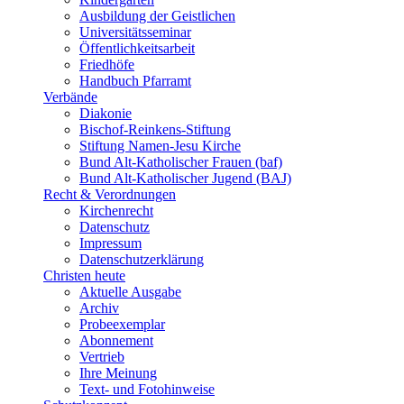
Ausbildung der Geistlichen
Universitätsseminar
Öffentlichkeitsarbeit
Friedhöfe
Handbuch Pfarramt
Verbände
Diakonie
Bischof-Reinkens-Stiftung
Stiftung Namen-Jesu Kirche
Bund Alt-Katholischer Frauen (baf)
Bund Alt-Katholischer Jugend (BAJ)
Recht & Verordnungen
Kirchenrecht
Datenschutz
Impressum
Datenschutzerklärung
Christen heute
Aktuelle Ausgabe
Archiv
Probeexemplar
Abonnement
Vertrieb
Ihre Meinung
Text- und Fotohinweise