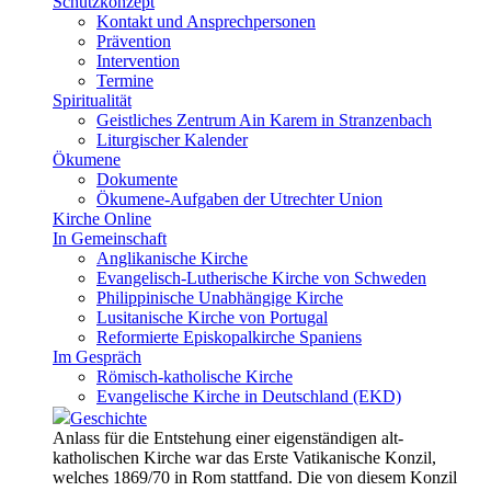
Schutzkonzept
Kontakt und Ansprechpersonen
Prävention
Intervention
Termine
Spiritualität
Geistliches Zentrum Ain Karem in Stranzenbach
Liturgischer Kalender
Ökumene
Dokumente
Ökumene-Aufgaben der Utrechter Union
Kirche Online
In Gemeinschaft
Anglikanische Kirche
Evangelisch-Lutherische Kirche von Schweden
Philippinische Unabhängige Kirche
Lusitanische Kirche von Portugal
Reformierte Episkopalkirche Spaniens
Im Gespräch
Römisch-katholische Kirche
Evangelische Kirche in Deutschland (EKD)
Geschichte
Anlass für die Entstehung einer eigenständigen alt-
katholischen Kirche war das Erste Vatikanische Konzil,
welches 1869/70 in Rom stattfand. Die von diesem Konzil