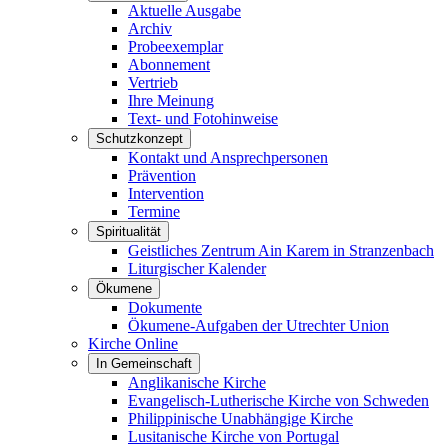
Aktuelle Ausgabe
Archiv
Probeexemplar
Abonnement
Vertrieb
Ihre Meinung
Text- und Fotohinweise
Schutzkonzept
Kontakt und Ansprechpersonen
Prävention
Intervention
Termine
Spiritualität
Geistliches Zentrum Ain Karem in Stranzenbach
Liturgischer Kalender
Ökumene
Dokumente
Ökumene-Aufgaben der Utrechter Union
Kirche Online
In Gemeinschaft
Anglikanische Kirche
Evangelisch-Lutherische Kirche von Schweden
Philippinische Unabhängige Kirche
Lusitanische Kirche von Portugal