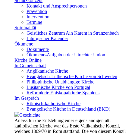
Schutzkonzept
Kontakt und Ansprechpersonen
Prävention
Intervention
Termine
Spiritualität
Geistliches Zentrum Ain Karem in Stranzenbach
Liturgischer Kalender
Ökumene
Dokumente
Ökumene-Aufgaben der Utrechter Union
Kirche Online
In Gemeinschaft
Anglikanische Kirche
Evangelisch-Lutherische Kirche von Schweden
Philippinische Unabhängige Kirche
Lusitanische Kirche von Portugal
Reformierte Episkopalkirche Spaniens
Im Gespräch
Römisch-katholische Kirche
Evangelische Kirche in Deutschland (EKD)
Geschichte
Anlass für die Entstehung einer eigenständigen alt-
katholischen Kirche war das Erste Vatikanische Konzil,
welches 1869/70 in Rom stattfand. Die von diesem Konzil