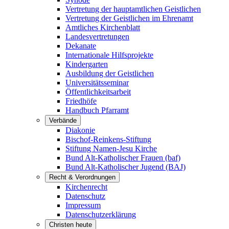
Vertretung der hauptamtlichen Geistlichen
Vertretung der Geistlichen im Ehrenamt
Amtliches Kirchenblatt
Landesvertretungen
Dekanate
Internationale Hilfsprojekte
Kindergarten
Ausbildung der Geistlichen
Universitätsseminar
Öffentlichkeitsarbeit
Friedhöfe
Handbuch Pfarramt
Verbände
Diakonie
Bischof-Reinkens-Stiftung
Stiftung Namen-Jesu Kirche
Bund Alt-Katholischer Frauen (baf)
Bund Alt-Katholischer Jugend (BAJ)
Recht & Verordnungen
Kirchenrecht
Datenschutz
Impressum
Datenschutzerklärung
Christen heute