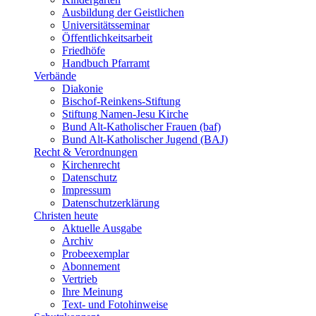
Ausbildung der Geistlichen
Universitätsseminar
Öffentlichkeitsarbeit
Friedhöfe
Handbuch Pfarramt
Verbände
Diakonie
Bischof-Reinkens-Stiftung
Stiftung Namen-Jesu Kirche
Bund Alt-Katholischer Frauen (baf)
Bund Alt-Katholischer Jugend (BAJ)
Recht & Verordnungen
Kirchenrecht
Datenschutz
Impressum
Datenschutzerklärung
Christen heute
Aktuelle Ausgabe
Archiv
Probeexemplar
Abonnement
Vertrieb
Ihre Meinung
Text- und Fotohinweise