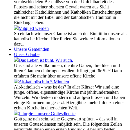
verabschiedeten Beschlüsse von der Unfehlbarkeit des
Papstes und seiner obersten Gewalt waren aus Sicht
zahlreicher Katholikinnen und Katholiken Entscheidungen,
die nicht mit der Bibel und der katholischen Tradition in
Einklang stehen.
Mitglied werden
So einfach wie unser Glaube ist auch der Eintritt in unsere alt-
katholische Kirche. Hier finden Sie weitere Informationen
dazu.
Unsere Gemeinden
Unser Glaube
Das Leben ist bunt. Wir auch.
Uns sind alle willkommen, die ihre Gaben, ihre Ideen und
ihren Glauben einbringen wollen. Klingt gut für Sie? Dann
erfahren Sie mehr über unsere offene Kirche!
Alt-katholisch in 5 Minuten
Alt-katholisch – was ist das? In aller Kürze: Wir sind eine
junge, offene, eigenständige Kirche mit jahrhundertealten
Wurzeln. Wir denken modern und aufgeschlossen und haben
einige Reformen umgesetzt. Hier gibt es mehr Infos zu einer
echten Kirche in einer echten Welt.
Liturgie – unsere Gottesdienste
Gott ganz nah sein, seine Gegenwart spüren – das soll in
unseren Gottesdiensten möglich sein. Die folgenden Zeilen
vermitteln Ihnen einen ersten Eindruck. Aber am besten