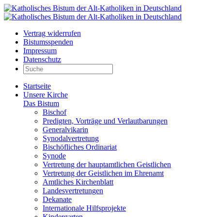
Vertrag widerrufen
Bistumsspenden
Impressum
Datenschutz
Startseite
Unsere Kirche
Das Bistum
Bischof
Predigten, Vorträge und Verlautbarungen
Generalvikarin
Synodalvertretung
Bischöfliches Ordinariat
Synode
Vertretung der hauptamtlichen Geistlichen
Vertretung der Geistlichen im Ehrenamt
Amtliches Kirchenblatt
Landesvertretungen
Dekanate
Internationale Hilfsprojekte
Kindergarten