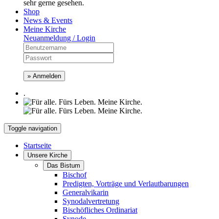
sehr gerne gesehen.
Shop
News & Events
Meine Kirche
Neuanmeldung / Login
» Anmelden
.
Toggle navigation
Startseite
Unsere Kirche
Das Bistum
Bischof
Predigten, Vorträge und Verlautbarungen
Generalvikarin
Synodalvertretung
Bischöfliches Ordinariat
Synode