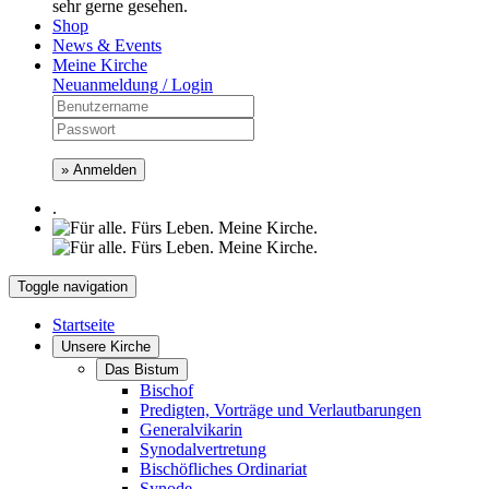
sehr gerne gesehen.
Shop
News & Events
Meine Kirche
Neuanmeldung / Login
» Anmelden
.
Toggle navigation
Startseite
Unsere Kirche
Das Bistum
Bischof
Predigten, Vorträge und Verlautbarungen
Generalvikarin
Synodalvertretung
Bischöfliches Ordinariat
Synode