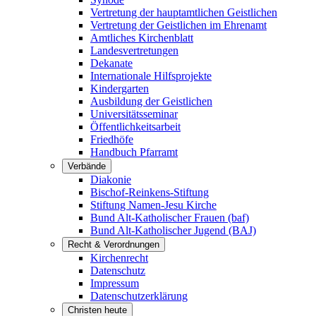
Vertretung der hauptamtlichen Geistlichen
Vertretung der Geistlichen im Ehrenamt
Amtliches Kirchenblatt
Landesvertretungen
Dekanate
Internationale Hilfsprojekte
Kindergarten
Ausbildung der Geistlichen
Universitätsseminar
Öffentlichkeitsarbeit
Friedhöfe
Handbuch Pfarramt
Verbände
Diakonie
Bischof-Reinkens-Stiftung
Stiftung Namen-Jesu Kirche
Bund Alt-Katholischer Frauen (baf)
Bund Alt-Katholischer Jugend (BAJ)
Recht & Verordnungen
Kirchenrecht
Datenschutz
Impressum
Datenschutzerklärung
Christen heute