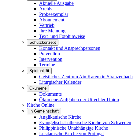
Aktuelle Ausgabe
Archiv
Probeexemplar
Abonnement
Vertrieb
Ihre Meinung
Text- und Fotohinweise
Schutzkonzept
Kontakt und Ansprechpersonen
Prävention
Intervention
Termine
Spiritualität
Geistliches Zentrum Ain Karem in Stranzenbach
Liturgischer Kalender
Ökumene
Dokumente
Ökumene-Aufgaben der Utrechter Union
Kirche Online
In Gemeinschaft
Anglikanische Kirche
Evangelisch-Lutherische Kirche von Schweden
Philippinische Unabhängige Kirche
Lusitanische Kirche von Portugal