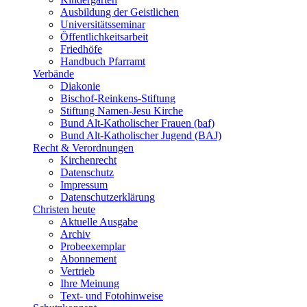
Ausbildung der Geistlichen
Universitätsseminar
Öffentlichkeitsarbeit
Friedhöfe
Handbuch Pfarramt
Verbände
Diakonie
Bischof-Reinkens-Stiftung
Stiftung Namen-Jesu Kirche
Bund Alt-Katholischer Frauen (baf)
Bund Alt-Katholischer Jugend (BAJ)
Recht & Verordnungen
Kirchenrecht
Datenschutz
Impressum
Datenschutzerklärung
Christen heute
Aktuelle Ausgabe
Archiv
Probeexemplar
Abonnement
Vertrieb
Ihre Meinung
Text- und Fotohinweise