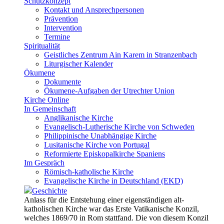
Schutzkonzept
Kontakt und Ansprechpersonen
Prävention
Intervention
Termine
Spiritualität
Geistliches Zentrum Ain Karem in Stranzenbach
Liturgischer Kalender
Ökumene
Dokumente
Ökumene-Aufgaben der Utrechter Union
Kirche Online
In Gemeinschaft
Anglikanische Kirche
Evangelisch-Lutherische Kirche von Schweden
Philippinische Unabhängige Kirche
Lusitanische Kirche von Portugal
Reformierte Episkopalkirche Spaniens
Im Gespräch
Römisch-katholische Kirche
Evangelische Kirche in Deutschland (EKD)
Geschichte
Anlass für die Entstehung einer eigenständigen alt-
katholischen Kirche war das Erste Vatikanische Konzil,
welches 1869/70 in Rom stattfand. Die von diesem Konzil