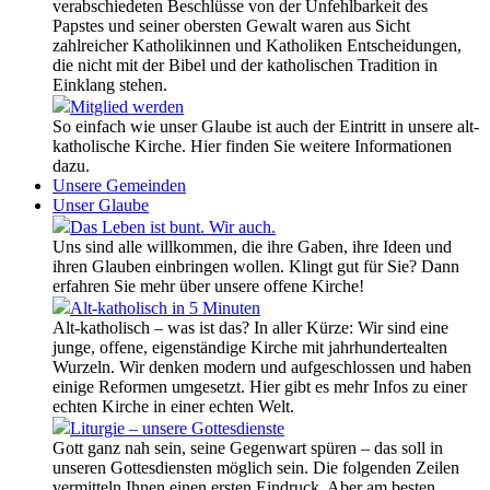
verabschiedeten Beschlüsse von der Unfehlbarkeit des
Papstes und seiner obersten Gewalt waren aus Sicht
zahlreicher Katholikinnen und Katholiken Entscheidungen,
die nicht mit der Bibel und der katholischen Tradition in
Einklang stehen.
Mitglied werden
So einfach wie unser Glaube ist auch der Eintritt in unsere alt-
katholische Kirche. Hier finden Sie weitere Informationen
dazu.
Unsere Gemeinden
Unser Glaube
Das Leben ist bunt. Wir auch.
Uns sind alle willkommen, die ihre Gaben, ihre Ideen und
ihren Glauben einbringen wollen. Klingt gut für Sie? Dann
erfahren Sie mehr über unsere offene Kirche!
Alt-katholisch in 5 Minuten
Alt-katholisch – was ist das? In aller Kürze: Wir sind eine
junge, offene, eigenständige Kirche mit jahrhundertealten
Wurzeln. Wir denken modern und aufgeschlossen und haben
einige Reformen umgesetzt. Hier gibt es mehr Infos zu einer
echten Kirche in einer echten Welt.
Liturgie – unsere Gottesdienste
Gott ganz nah sein, seine Gegenwart spüren – das soll in
unseren Gottesdiensten möglich sein. Die folgenden Zeilen
vermitteln Ihnen einen ersten Eindruck. Aber am besten