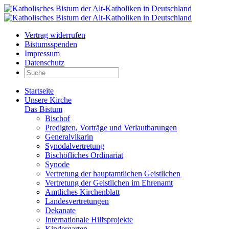
Vertrag widerrufen
Bistumsspenden
Impressum
Datenschutz
Startseite
Unsere Kirche
Das Bistum
Bischof
Predigten, Vorträge und Verlautbarungen
Generalvikarin
Synodalvertretung
Bischöfliches Ordinariat
Synode
Vertretung der hauptamtlichen Geistlichen
Vertretung der Geistlichen im Ehrenamt
Amtliches Kirchenblatt
Landesvertretungen
Dekanate
Internationale Hilfsprojekte
Kindergarten