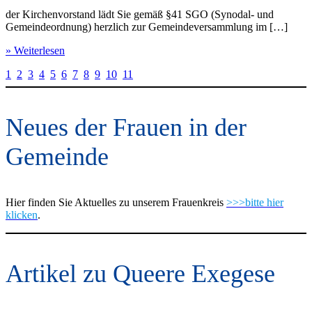
der Kirchenvorstand lädt Sie gemäß §41 SGO (Synodal- und
Gemeindeordnung) herzlich zur Gemeindeversammlung im […]
» Weiterlesen
1
2
3
4
5
6
7
8
9
10
11
Neues der Frauen in der
Gemeinde
Hier finden Sie Aktuelles zu unserem Frauenkreis
>>>bitte hier
klicken
.
Artikel zu Queere Exegese