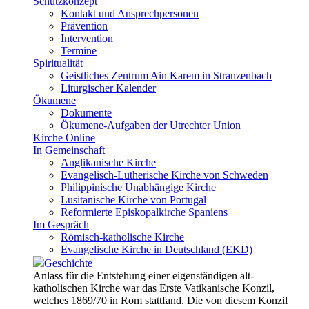
Schutzkonzept
Kontakt und Ansprechpersonen
Prävention
Intervention
Termine
Spiritualität
Geistliches Zentrum Ain Karem in Stranzenbach
Liturgischer Kalender
Ökumene
Dokumente
Ökumene-Aufgaben der Utrechter Union
Kirche Online
In Gemeinschaft
Anglikanische Kirche
Evangelisch-Lutherische Kirche von Schweden
Philippinische Unabhängige Kirche
Lusitanische Kirche von Portugal
Reformierte Episkopalkirche Spaniens
Im Gespräch
Römisch-katholische Kirche
Evangelische Kirche in Deutschland (EKD)
Geschichte
Anlass für die Entstehung einer eigenständigen alt-
katholischen Kirche war das Erste Vatikanische Konzil,
welches 1869/70 in Rom stattfand. Die von diesem Konzil