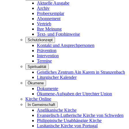
Aktuelle Ausgabe
Archiv
Probeexemplar
Abonnement
Vertrieb
Ihre Meinung
Text- und Fotohinweise
Schutzkonzept
Kontakt und Ansprechpersonen
Prävention
Intervention
Termine
Spiritualität
Geistliches Zentrum Ain Karem in Stranzenbach
Liturgischer Kalender
Ökumene
Dokumente
Ökumene-Aufgaben der Utrechter Union
Kirche Online
In Gemeinschaft
Anglikanische Kirche
Evangelisch-Lutherische Kirche von Schweden
Philippinische Unabhängige Kirche
Lusitanische Kirche von Portugal