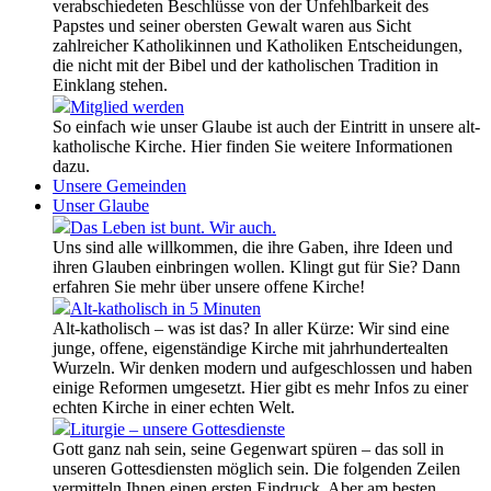
verabschiedeten Beschlüsse von der Unfehlbarkeit des
Papstes und seiner obersten Gewalt waren aus Sicht
zahlreicher Katholikinnen und Katholiken Entscheidungen,
die nicht mit der Bibel und der katholischen Tradition in
Einklang stehen.
Mitglied werden
So einfach wie unser Glaube ist auch der Eintritt in unsere alt-
katholische Kirche. Hier finden Sie weitere Informationen
dazu.
Unsere Gemeinden
Unser Glaube
Das Leben ist bunt. Wir auch.
Uns sind alle willkommen, die ihre Gaben, ihre Ideen und
ihren Glauben einbringen wollen. Klingt gut für Sie? Dann
erfahren Sie mehr über unsere offene Kirche!
Alt-katholisch in 5 Minuten
Alt-katholisch – was ist das? In aller Kürze: Wir sind eine
junge, offene, eigenständige Kirche mit jahrhundertealten
Wurzeln. Wir denken modern und aufgeschlossen und haben
einige Reformen umgesetzt. Hier gibt es mehr Infos zu einer
echten Kirche in einer echten Welt.
Liturgie – unsere Gottesdienste
Gott ganz nah sein, seine Gegenwart spüren – das soll in
unseren Gottesdiensten möglich sein. Die folgenden Zeilen
vermitteln Ihnen einen ersten Eindruck. Aber am besten