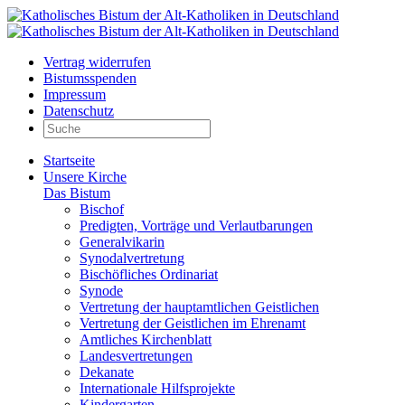
Vertrag widerrufen
Bistumsspenden
Impressum
Datenschutz
Startseite
Unsere Kirche
Das Bistum
Bischof
Predigten, Vorträge und Verlautbarungen
Generalvikarin
Synodalvertretung
Bischöfliches Ordinariat
Synode
Vertretung der hauptamtlichen Geistlichen
Vertretung der Geistlichen im Ehrenamt
Amtliches Kirchenblatt
Landesvertretungen
Dekanate
Internationale Hilfsprojekte
Kindergarten