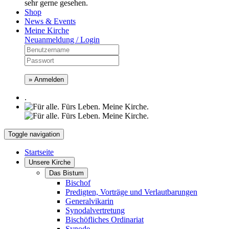
sehr gerne gesehen.
Shop
News & Events
Meine Kirche
Neuanmeldung / Login
» Anmelden
.
Toggle navigation
Startseite
Unsere Kirche
Das Bistum
Bischof
Predigten, Vorträge und Verlautbarungen
Generalvikarin
Synodalvertretung
Bischöfliches Ordinariat
Synode