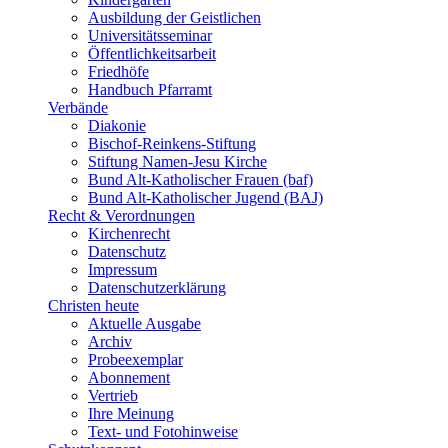
Ausbildung der Geistlichen
Universitätsseminar
Öffentlichkeitsarbeit
Friedhöfe
Handbuch Pfarramt
Verbände
Diakonie
Bischof-Reinkens-Stiftung
Stiftung Namen-Jesu Kirche
Bund Alt-Katholischer Frauen (baf)
Bund Alt-Katholischer Jugend (BAJ)
Recht & Verordnungen
Kirchenrecht
Datenschutz
Impressum
Datenschutzerklärung
Christen heute
Aktuelle Ausgabe
Archiv
Probeexemplar
Abonnement
Vertrieb
Ihre Meinung
Text- und Fotohinweise