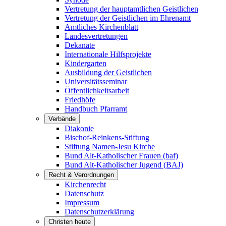
Vertretung der hauptamtlichen Geistlichen
Vertretung der Geistlichen im Ehrenamt
Amtliches Kirchenblatt
Landesvertretungen
Dekanate
Internationale Hilfsprojekte
Kindergarten
Ausbildung der Geistlichen
Universitätsseminar
Öffentlichkeitsarbeit
Friedhöfe
Handbuch Pfarramt
Verbände
Diakonie
Bischof-Reinkens-Stiftung
Stiftung Namen-Jesu Kirche
Bund Alt-Katholischer Frauen (baf)
Bund Alt-Katholischer Jugend (BAJ)
Recht & Verordnungen
Kirchenrecht
Datenschutz
Impressum
Datenschutzerklärung
Christen heute