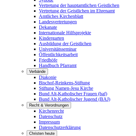
Vertretung der hauptamtlichen Geistlichen
Vertretung der Geistlichen im Ehrenamt
Amtliches Kirchenblatt
Landesvertretungen
Dekanate
Internationale Hilfsprojekte
Kindergarten
Ausbildung der Geistlichen
Universitätsseminar
Öffentlichkeitsarbeit
Friedhöfe
Handbuch Pfarramt
Verbände
Diakonie
Bischof-Reinkens-Stiftung
Stiftung Namen-Jesu Kirche
Bund Alt-Katholischer Frauen (baf)
Bund Alt-Katholischer Jugend (BAJ)
Recht & Verordnungen
Kirchenrecht
Datenschutz
Impressum
Datenschutzerklärung
Christen heute