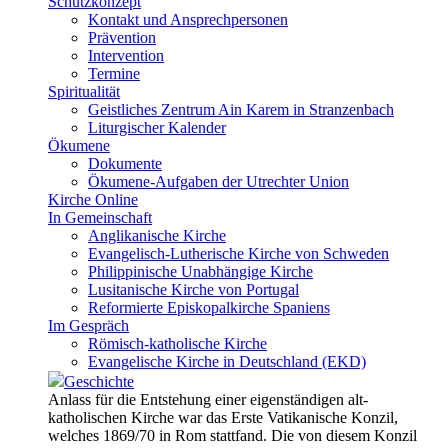
Schutzkonzept
Kontakt und Ansprechpersonen
Prävention
Intervention
Termine
Spiritualität
Geistliches Zentrum Ain Karem in Stranzenbach
Liturgischer Kalender
Ökumene
Dokumente
Ökumene-Aufgaben der Utrechter Union
Kirche Online
In Gemeinschaft
Anglikanische Kirche
Evangelisch-Lutherische Kirche von Schweden
Philippinische Unabhängige Kirche
Lusitanische Kirche von Portugal
Reformierte Episkopalkirche Spaniens
Im Gespräch
Römisch-katholische Kirche
Evangelische Kirche in Deutschland (EKD)
Geschichte
Anlass für die Entstehung einer eigenständigen alt-
katholischen Kirche war das Erste Vatikanische Konzil,
welches 1869/70 in Rom stattfand. Die von diesem Konzil