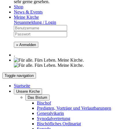
sehr gerne gesehen.
Shop
News & Events
Meine Kirche
Neuanmeldung / Login
» Anmelden
.
Toggle navigation
Startseite
Unsere Kirche
Das Bistum
Bischof
Predigten, Vorträge und Verlautbarungen
Generalvikarin
Synodalvertretung
Bischöfliches Ordinariat
Synode