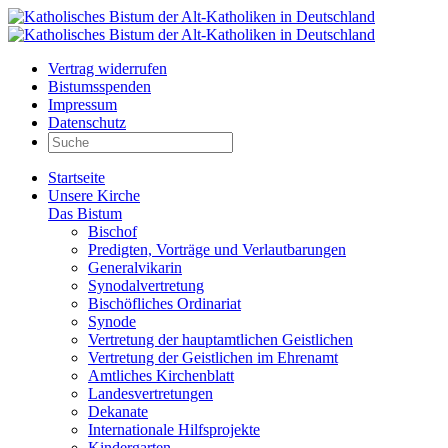
Vertrag widerrufen
Bistumsspenden
Impressum
Datenschutz
Startseite
Unsere Kirche
Das Bistum
Bischof
Predigten, Vorträge und Verlautbarungen
Generalvikarin
Synodalvertretung
Bischöfliches Ordinariat
Synode
Vertretung der hauptamtlichen Geistlichen
Vertretung der Geistlichen im Ehrenamt
Amtliches Kirchenblatt
Landesvertretungen
Dekanate
Internationale Hilfsprojekte
Kindergarten