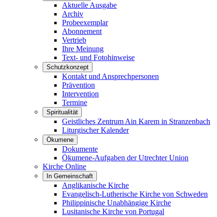
Aktuelle Ausgabe
Archiv
Probeexemplar
Abonnement
Vertrieb
Ihre Meinung
Text- und Fotohinweise
Schutzkonzept
Kontakt und Ansprechpersonen
Prävention
Intervention
Termine
Spiritualität
Geistliches Zentrum Ain Karem in Stranzenbach
Liturgischer Kalender
Ökumene
Dokumente
Ökumene-Aufgaben der Utrechter Union
Kirche Online
In Gemeinschaft
Anglikanische Kirche
Evangelisch-Lutherische Kirche von Schweden
Philippinische Unabhängige Kirche
Lusitanische Kirche von Portugal