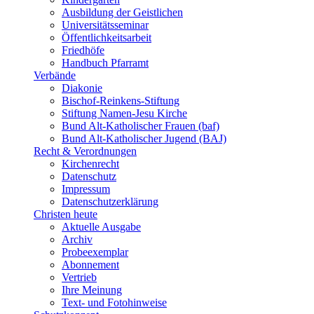
Ausbildung der Geistlichen
Universitätsseminar
Öffentlichkeitsarbeit
Friedhöfe
Handbuch Pfarramt
Verbände
Diakonie
Bischof-Reinkens-Stiftung
Stiftung Namen-Jesu Kirche
Bund Alt-Katholischer Frauen (baf)
Bund Alt-Katholischer Jugend (BAJ)
Recht & Verordnungen
Kirchenrecht
Datenschutz
Impressum
Datenschutzerklärung
Christen heute
Aktuelle Ausgabe
Archiv
Probeexemplar
Abonnement
Vertrieb
Ihre Meinung
Text- und Fotohinweise