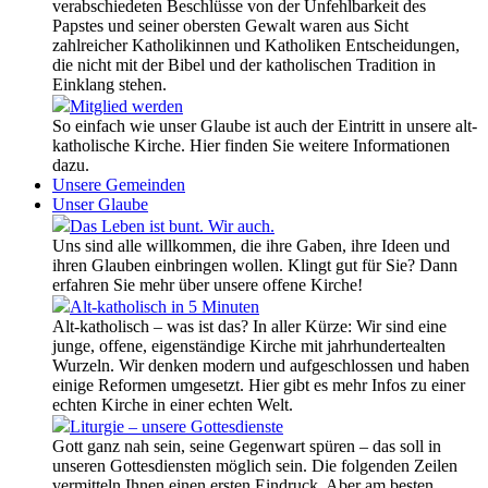
verabschiedeten Beschlüsse von der Unfehlbarkeit des
Papstes und seiner obersten Gewalt waren aus Sicht
zahlreicher Katholikinnen und Katholiken Entscheidungen,
die nicht mit der Bibel und der katholischen Tradition in
Einklang stehen.
Mitglied werden
So einfach wie unser Glaube ist auch der Eintritt in unsere alt-
katholische Kirche. Hier finden Sie weitere Informationen
dazu.
Unsere Gemeinden
Unser Glaube
Das Leben ist bunt. Wir auch.
Uns sind alle willkommen, die ihre Gaben, ihre Ideen und
ihren Glauben einbringen wollen. Klingt gut für Sie? Dann
erfahren Sie mehr über unsere offene Kirche!
Alt-katholisch in 5 Minuten
Alt-katholisch – was ist das? In aller Kürze: Wir sind eine
junge, offene, eigenständige Kirche mit jahrhundertealten
Wurzeln. Wir denken modern und aufgeschlossen und haben
einige Reformen umgesetzt. Hier gibt es mehr Infos zu einer
echten Kirche in einer echten Welt.
Liturgie – unsere Gottesdienste
Gott ganz nah sein, seine Gegenwart spüren – das soll in
unseren Gottesdiensten möglich sein. Die folgenden Zeilen
vermitteln Ihnen einen ersten Eindruck. Aber am besten