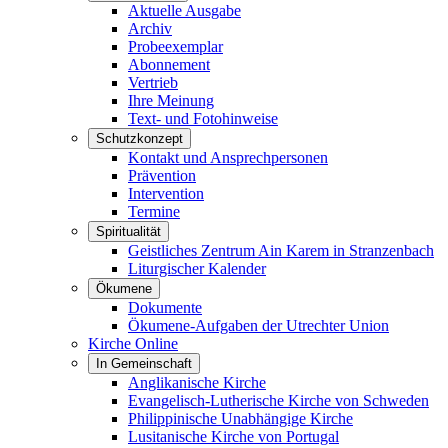
Aktuelle Ausgabe
Archiv
Probeexemplar
Abonnement
Vertrieb
Ihre Meinung
Text- und Fotohinweise
Schutzkonzept
Kontakt und Ansprechpersonen
Prävention
Intervention
Termine
Spiritualität
Geistliches Zentrum Ain Karem in Stranzenbach
Liturgischer Kalender
Ökumene
Dokumente
Ökumene-Aufgaben der Utrechter Union
Kirche Online
In Gemeinschaft
Anglikanische Kirche
Evangelisch-Lutherische Kirche von Schweden
Philippinische Unabhängige Kirche
Lusitanische Kirche von Portugal