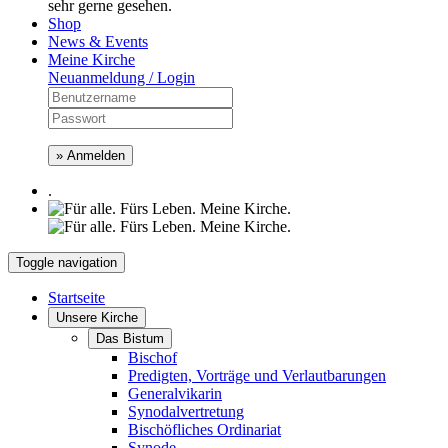
sehr gerne gesehen.
Shop
News & Events
Meine Kirche
Neuanmeldung / Login
» Anmelden
.
Toggle navigation
Startseite
Unsere Kirche
Das Bistum
Bischof
Predigten, Vorträge und Verlautbarungen
Generalvikarin
Synodalvertretung
Bischöfliches Ordinariat
Synode