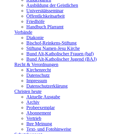
Ausbildung der Geistlichen
Universitätsseminar
Öffentlichkeitsarbeit
Friedhöfe
Handbuch Pfarramt
Verbände
Diakonie
Bischof-Reinkens-Stiftung
Stiftung Namen-Jesu Kirche
Bund Alt-Katholischer Frauen (baf)
Bund Alt-Katholischer Jugend (BAJ)
Recht & Verordnungen
Kirchenrecht
Datenschutz
Impressum
Datenschutzerklärung
Christen heute
Aktuelle Ausgabe
Archiv
Probeexemplar
Abonnement
Vertrieb
Ihre Meinung
Text- und Fotohinweise