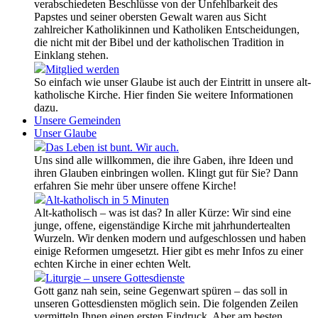
verabschiedeten Beschlüsse von der Unfehlbarkeit des
Papstes und seiner obersten Gewalt waren aus Sicht
zahlreicher Katholikinnen und Katholiken Entscheidungen,
die nicht mit der Bibel und der katholischen Tradition in
Einklang stehen.
Mitglied werden
So einfach wie unser Glaube ist auch der Eintritt in unsere alt-
katholische Kirche. Hier finden Sie weitere Informationen
dazu.
Unsere Gemeinden
Unser Glaube
Das Leben ist bunt. Wir auch.
Uns sind alle willkommen, die ihre Gaben, ihre Ideen und
ihren Glauben einbringen wollen. Klingt gut für Sie? Dann
erfahren Sie mehr über unsere offene Kirche!
Alt-katholisch in 5 Minuten
Alt-katholisch – was ist das? In aller Kürze: Wir sind eine
junge, offene, eigenständige Kirche mit jahrhundertealten
Wurzeln. Wir denken modern und aufgeschlossen und haben
einige Reformen umgesetzt. Hier gibt es mehr Infos zu einer
echten Kirche in einer echten Welt.
Liturgie – unsere Gottesdienste
Gott ganz nah sein, seine Gegenwart spüren – das soll in
unseren Gottesdiensten möglich sein. Die folgenden Zeilen
vermitteln Ihnen einen ersten Eindruck. Aber am besten