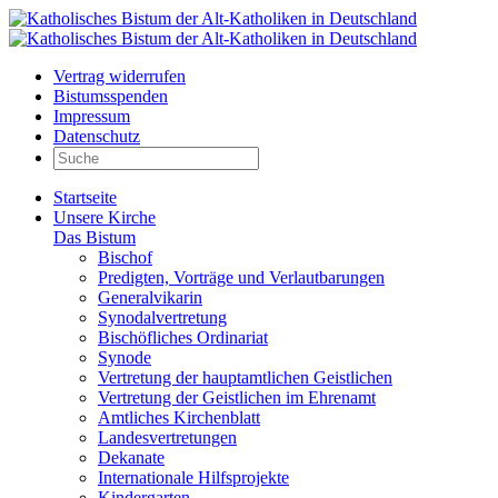
Vertrag widerrufen
Bistumsspenden
Impressum
Datenschutz
Startseite
Unsere Kirche
Das Bistum
Bischof
Predigten, Vorträge und Verlautbarungen
Generalvikarin
Synodalvertretung
Bischöfliches Ordinariat
Synode
Vertretung der hauptamtlichen Geistlichen
Vertretung der Geistlichen im Ehrenamt
Amtliches Kirchenblatt
Landesvertretungen
Dekanate
Internationale Hilfsprojekte
Kindergarten