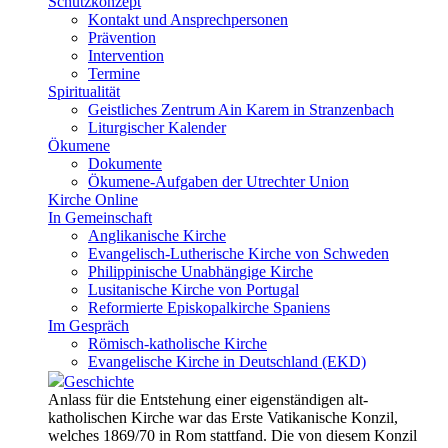
Schutzkonzept
Kontakt und Ansprechpersonen
Prävention
Intervention
Termine
Spiritualität
Geistliches Zentrum Ain Karem in Stranzenbach
Liturgischer Kalender
Ökumene
Dokumente
Ökumene-Aufgaben der Utrechter Union
Kirche Online
In Gemeinschaft
Anglikanische Kirche
Evangelisch-Lutherische Kirche von Schweden
Philippinische Unabhängige Kirche
Lusitanische Kirche von Portugal
Reformierte Episkopalkirche Spaniens
Im Gespräch
Römisch-katholische Kirche
Evangelische Kirche in Deutschland (EKD)
Geschichte
Anlass für die Entstehung einer eigenständigen alt-
katholischen Kirche war das Erste Vatikanische Konzil,
welches 1869/70 in Rom stattfand. Die von diesem Konzil