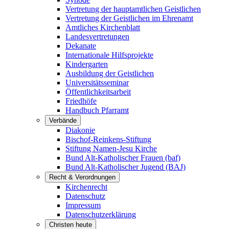
Vertretung der hauptamtlichen Geistlichen
Vertretung der Geistlichen im Ehrenamt
Amtliches Kirchenblatt
Landesvertretungen
Dekanate
Internationale Hilfsprojekte
Kindergarten
Ausbildung der Geistlichen
Universitätsseminar
Öffentlichkeitsarbeit
Friedhöfe
Handbuch Pfarramt
Verbände
Diakonie
Bischof-Reinkens-Stiftung
Stiftung Namen-Jesu Kirche
Bund Alt-Katholischer Frauen (baf)
Bund Alt-Katholischer Jugend (BAJ)
Recht & Verordnungen
Kirchenrecht
Datenschutz
Impressum
Datenschutzerklärung
Christen heute