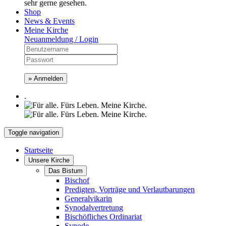
sehr gerne gesehen.
Shop
News & Events
Meine Kirche
Neuanmeldung / Login
» Anmelden
.
Toggle navigation
Startseite
Unsere Kirche
Das Bistum
Bischof
Predigten, Vorträge und Verlautbarungen
Generalvikarin
Synodalvertretung
Bischöfliches Ordinariat
Synode