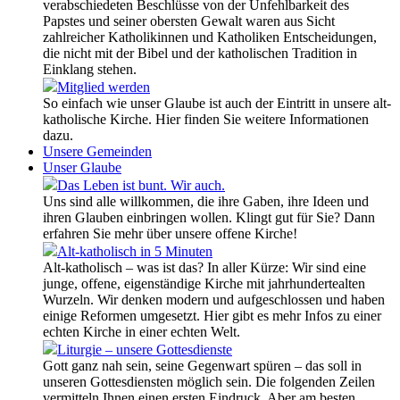
verabschiedeten Beschlüsse von der Unfehlbarkeit des
Papstes und seiner obersten Gewalt waren aus Sicht
zahlreicher Katholikinnen und Katholiken Entscheidungen,
die nicht mit der Bibel und der katholischen Tradition in
Einklang stehen.
Mitglied werden
So einfach wie unser Glaube ist auch der Eintritt in unsere alt-
katholische Kirche. Hier finden Sie weitere Informationen
dazu.
Unsere Gemeinden
Unser Glaube
Das Leben ist bunt. Wir auch.
Uns sind alle willkommen, die ihre Gaben, ihre Ideen und
ihren Glauben einbringen wollen. Klingt gut für Sie? Dann
erfahren Sie mehr über unsere offene Kirche!
Alt-katholisch in 5 Minuten
Alt-katholisch – was ist das? In aller Kürze: Wir sind eine
junge, offene, eigenständige Kirche mit jahrhundertealten
Wurzeln. Wir denken modern und aufgeschlossen und haben
einige Reformen umgesetzt. Hier gibt es mehr Infos zu einer
echten Kirche in einer echten Welt.
Liturgie – unsere Gottesdienste
Gott ganz nah sein, seine Gegenwart spüren – das soll in
unseren Gottesdiensten möglich sein. Die folgenden Zeilen
vermitteln Ihnen einen ersten Eindruck. Aber am besten