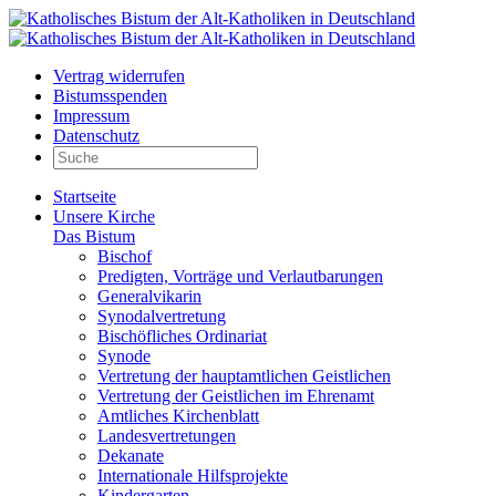
Vertrag widerrufen
Bistumsspenden
Impressum
Datenschutz
Startseite
Unsere Kirche
Das Bistum
Bischof
Predigten, Vorträge und Verlautbarungen
Generalvikarin
Synodalvertretung
Bischöfliches Ordinariat
Synode
Vertretung der hauptamtlichen Geistlichen
Vertretung der Geistlichen im Ehrenamt
Amtliches Kirchenblatt
Landesvertretungen
Dekanate
Internationale Hilfsprojekte
Kindergarten