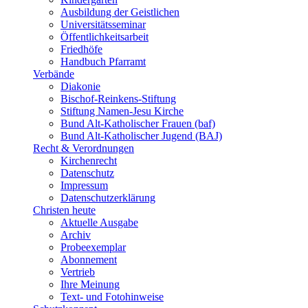
Ausbildung der Geistlichen
Universitätsseminar
Öffentlichkeitsarbeit
Friedhöfe
Handbuch Pfarramt
Verbände
Diakonie
Bischof-Reinkens-Stiftung
Stiftung Namen-Jesu Kirche
Bund Alt-Katholischer Frauen (baf)
Bund Alt-Katholischer Jugend (BAJ)
Recht & Verordnungen
Kirchenrecht
Datenschutz
Impressum
Datenschutzerklärung
Christen heute
Aktuelle Ausgabe
Archiv
Probeexemplar
Abonnement
Vertrieb
Ihre Meinung
Text- und Fotohinweise