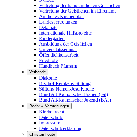
Vertretung der hauptamtlichen Geistlichen
Vertretung der Geistlichen im Ehrenamt
Amtliches Kirchenblatt
Landesvertretungen
Dekanate
Internationale Hilfsprojekte
Kindergarten
Ausbildung der Geistlichen
Universitätsseminar
Öffentlichkeitsarbeit
Friedhöfe
Handbuch Pfarramt
Verbände
Diakonie
Bischof-Reinkens-Stiftung
Stiftung Namen-Jesu Kirche
Bund Alt-Katholischer Frauen (baf)
Bund Alt-Katholischer Jugend (BAJ)
Recht & Verordnungen
Kirchenrecht
Datenschutz
Impressum
Datenschutzerklärung
Christen heute