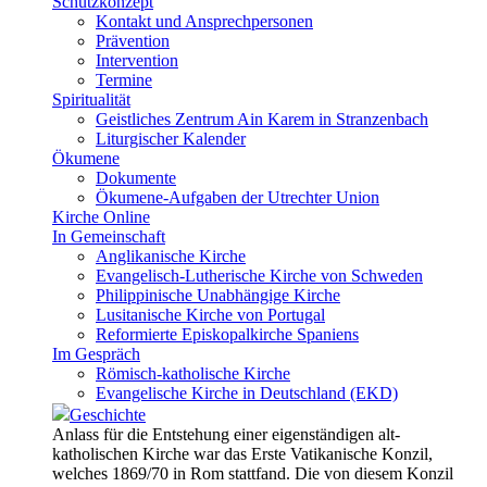
Schutzkonzept
Kontakt und Ansprechpersonen
Prävention
Intervention
Termine
Spiritualität
Geistliches Zentrum Ain Karem in Stranzenbach
Liturgischer Kalender
Ökumene
Dokumente
Ökumene-Aufgaben der Utrechter Union
Kirche Online
In Gemeinschaft
Anglikanische Kirche
Evangelisch-Lutherische Kirche von Schweden
Philippinische Unabhängige Kirche
Lusitanische Kirche von Portugal
Reformierte Episkopalkirche Spaniens
Im Gespräch
Römisch-katholische Kirche
Evangelische Kirche in Deutschland (EKD)
Geschichte
Anlass für die Entstehung einer eigenständigen alt-
katholischen Kirche war das Erste Vatikanische Konzil,
welches 1869/70 in Rom stattfand. Die von diesem Konzil