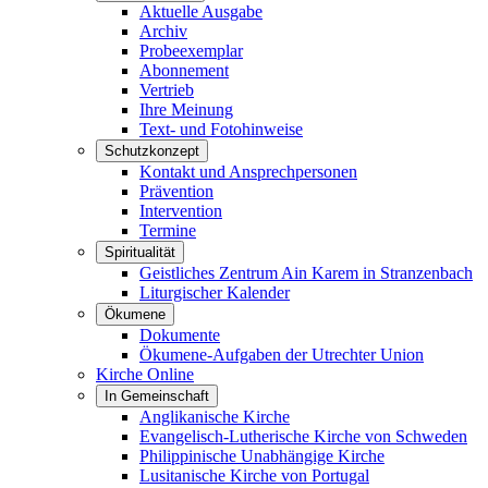
Aktuelle Ausgabe
Archiv
Probeexemplar
Abonnement
Vertrieb
Ihre Meinung
Text- und Fotohinweise
Schutzkonzept
Kontakt und Ansprechpersonen
Prävention
Intervention
Termine
Spiritualität
Geistliches Zentrum Ain Karem in Stranzenbach
Liturgischer Kalender
Ökumene
Dokumente
Ökumene-Aufgaben der Utrechter Union
Kirche Online
In Gemeinschaft
Anglikanische Kirche
Evangelisch-Lutherische Kirche von Schweden
Philippinische Unabhängige Kirche
Lusitanische Kirche von Portugal