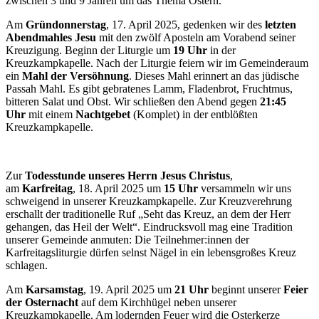
zwischen 3 und 9 Jahren um das Thema Ostern.
Am
Gründonnerstag
, 17. April 2025, gedenken wir des
letzten
Abendmahles Jesu
mit den zwölf Aposteln am Vorabend seiner
Kreuzigung. Beginn der Liturgie um
19 Uhr
in der
Kreuzkampkapelle. Nach der Liturgie feiern wir im Gemeinderaum
ein
Mahl der Versöhnung
. Dieses Mahl erinnert an das jüdische
Passah Mahl. Es gibt gebratenes Lamm, Fladenbrot, Fruchtmus,
bitteren Salat und Obst. Wir schließen den Abend gegen
21:45
Uhr
mit einem
Nachtgebet
(Komplet) in der entblößten
Kreuzkampkapelle.
Zur
Todesstunde unseres Herrn Jesus Christus
,
am
Karfreitag
, 18. April 2025 um
15 Uhr
versammeln wir uns
schweigend in unserer Kreuzkampkapelle. Zur Kreuzverehrung
erschallt der traditionelle Ruf „Seht das Kreuz, an dem der Herr
gehangen, das Heil der Welt“. Eindrucksvoll mag eine Tradition
unserer Gemeinde anmuten: Die Teilnehmer:innen der
Karfreitagsliturgie dürfen selnst Nägel in ein lebensgroßes Kreuz
schlagen.
Am
Karsamstag
, 19. April 2025 um
21 Uhr
beginnt unserer
Feier
der Osternacht
auf dem Kirchhügel neben unserer
Kreuzkampkapelle. Am lodernden Feuer wird die Osterkerze