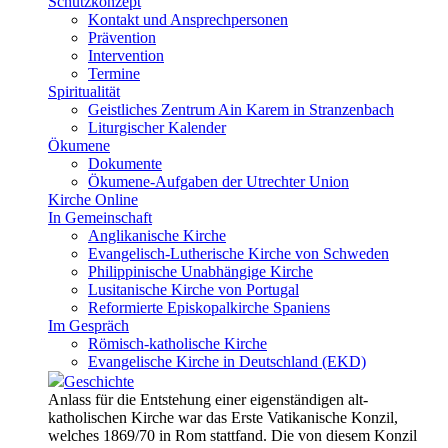
Schutzkonzept
Kontakt und Ansprechpersonen
Prävention
Intervention
Termine
Spiritualität
Geistliches Zentrum Ain Karem in Stranzenbach
Liturgischer Kalender
Ökumene
Dokumente
Ökumene-Aufgaben der Utrechter Union
Kirche Online
In Gemeinschaft
Anglikanische Kirche
Evangelisch-Lutherische Kirche von Schweden
Philippinische Unabhängige Kirche
Lusitanische Kirche von Portugal
Reformierte Episkopalkirche Spaniens
Im Gespräch
Römisch-katholische Kirche
Evangelische Kirche in Deutschland (EKD)
Geschichte
Anlass für die Entstehung einer eigenständigen alt-
katholischen Kirche war das Erste Vatikanische Konzil,
welches 1869/70 in Rom stattfand. Die von diesem Konzil