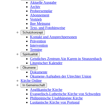
Aktuelle Ausgabe
Archiv
Probeexemplar
Abonnement
Vertrieb
Ihre Meinung
Text- und Fotohinweise
Schutzkonzept
Kontakt und Ansprechpersonen
Prävention
Intervention
Termine
Spiritualität
Geistliches Zentrum Ain Karem in Stranzenbach
Liturgischer Kalender
Ökumene
Dokumente
Ökumene-Aufgaben der Utrechter Union
Kirche Online
In Gemeinschaft
Anglikanische Kirche
Evangelisch-Lutherische Kirche von Schweden
Philippinische Unabhängige Kirche
Lusitanische Kirche von Portugal