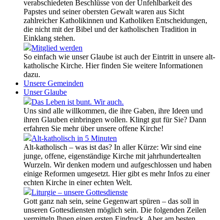
verabschiedeten Beschlüsse von der Unfehlbarkeit des
Papstes und seiner obersten Gewalt waren aus Sicht
zahlreicher Katholikinnen und Katholiken Entscheidungen,
die nicht mit der Bibel und der katholischen Tradition in
Einklang stehen.
Mitglied werden
So einfach wie unser Glaube ist auch der Eintritt in unsere alt-
katholische Kirche. Hier finden Sie weitere Informationen
dazu.
Unsere Gemeinden
Unser Glaube
Das Leben ist bunt. Wir auch.
Uns sind alle willkommen, die ihre Gaben, ihre Ideen und
ihren Glauben einbringen wollen. Klingt gut für Sie? Dann
erfahren Sie mehr über unsere offene Kirche!
Alt-katholisch in 5 Minuten
Alt-katholisch – was ist das? In aller Kürze: Wir sind eine
junge, offene, eigenständige Kirche mit jahrhundertealten
Wurzeln. Wir denken modern und aufgeschlossen und haben
einige Reformen umgesetzt. Hier gibt es mehr Infos zu einer
echten Kirche in einer echten Welt.
Liturgie – unsere Gottesdienste
Gott ganz nah sein, seine Gegenwart spüren – das soll in
unseren Gottesdiensten möglich sein. Die folgenden Zeilen
vermitteln Ihnen einen ersten Eindruck. Aber am besten