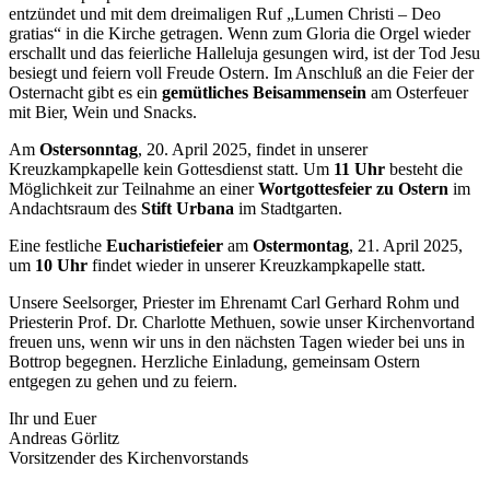
entzündet und mit dem dreimaligen Ruf „Lumen Christi – Deo
gratias“ in die Kirche getragen. Wenn zum Gloria die Orgel wieder
erschallt und das feierliche Halleluja gesungen wird, ist der Tod Jesu
besiegt und feiern voll Freude Ostern. Im Anschluß an die Feier der
Osternacht gibt es ein
gemütliches Beisammensein
am Osterfeuer
mit Bier, Wein und Snacks.
Am
Ostersonntag
, 20. April 2025, findet in unserer
Kreuzkampkapelle kein Gottesdienst statt. Um
11 Uhr
besteht die
Möglichkeit zur Teilnahme an einer
Wortgottesfeier zu Ostern
im
Andachtsraum des
Stift Urbana
im Stadtgarten.
Eine festliche
Eucharistiefeier
am
Ostermontag
, 21. April 2025,
um
10 Uhr
findet wieder in unserer Kreuzkampkapelle statt.
Unsere Seelsorger, Priester im Ehrenamt Carl Gerhard Rohm und
Priesterin Prof. Dr. Charlotte Methuen, sowie unser Kirchenvortand
freuen uns, wenn wir uns in den nächsten Tagen wieder bei uns in
Bottrop begegnen. Herzliche Einladung, gemeinsam Ostern
entgegen zu gehen und zu feiern.
Ihr und Euer
Andreas Görlitz
Vorsitzender des Kirchenvorstands