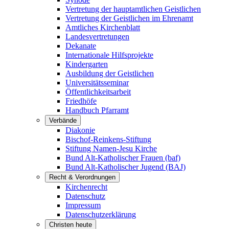
Vertretung der hauptamtlichen Geistlichen
Vertretung der Geistlichen im Ehrenamt
Amtliches Kirchenblatt
Landesvertretungen
Dekanate
Internationale Hilfsprojekte
Kindergarten
Ausbildung der Geistlichen
Universitätsseminar
Öffentlichkeitsarbeit
Friedhöfe
Handbuch Pfarramt
Verbände
Diakonie
Bischof-Reinkens-Stiftung
Stiftung Namen-Jesu Kirche
Bund Alt-Katholischer Frauen (baf)
Bund Alt-Katholischer Jugend (BAJ)
Recht & Verordnungen
Kirchenrecht
Datenschutz
Impressum
Datenschutzerklärung
Christen heute