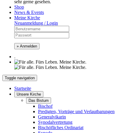
sehr gerne gesehen.
Shop
News & Events
Meine Kirche
Neuanmeldung / Login
» Anmelden
.
Toggle navigation
Startseite
Unsere Kirche
Das Bistum
Bischof
Predigten, Vorträge und Verlautbarungen
Generalvikarin
Synodalvertretung
Bischöfliches Ordinariat
Synode