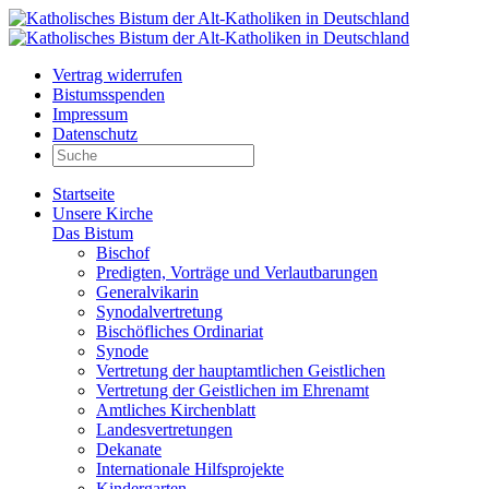
Vertrag widerrufen
Bistumsspenden
Impressum
Datenschutz
Startseite
Unsere Kirche
Das Bistum
Bischof
Predigten, Vorträge und Verlautbarungen
Generalvikarin
Synodalvertretung
Bischöfliches Ordinariat
Synode
Vertretung der hauptamtlichen Geistlichen
Vertretung der Geistlichen im Ehrenamt
Amtliches Kirchenblatt
Landesvertretungen
Dekanate
Internationale Hilfsprojekte
Kindergarten