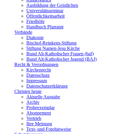
Ausbildung der Geistlichen
Universitätsseminar
Öffentlichkeitsarbeit
Friedhöfe
Handbuch Pfarramt
Verbände
Diakonie
Bischof-Reinkens-Stiftung
Stiftung Namen-Jesu Kirche
Bund Alt-Katholischer Frauen (baf)
Bund Alt-Katholischer Jugend (BAJ)
Recht & Verordnungen
Kirchenrecht
Datenschutz
Impressum
Datenschutzerklärung
Christen heute
Aktuelle Ausgabe
Archiv
Probeexemplar
Abonnement
Vertrieb
Ihre Meinung
Text- und Fotohinweise