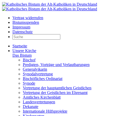
Vertrag widerrufen
Bistumsspenden
Impressum
Datenschutz
Startseite
Unsere Kirche
Das Bistum
Bischof
Predigten, Vorträge und Verlautbarungen
Generalvikarin
Synodalvertretung
Bischöfliches Ordinariat
Synode
Vertretung der hauptamtlichen Geistlichen
Vertretung der Geistlichen im Ehrenamt
Amtliches Kirchenblatt
Landesvertretungen
Dekanate
Internationale Hilfsprojekte
Kindergarten