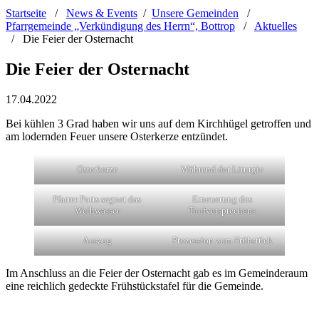
Startseite
/
News & Events
/
Unsere Gemeinden
/
Pfarrgemeinde „Verkündigung des Herrn“, Bottrop
/
Aktuelles
/
Die Feier der Osternacht
Die Feier der Osternacht
17.04.2022
Bei kühlen 3 Grad haben wir uns auf dem Kirchhügel getroffen und
am lodernden Feuer unsere Osterkerze entzündet.
Osterkerze
Während der Liturgie
Pfarrer Potts segnet das
Erneuerung des
Weihwasser
Taufversprechens
Auszug
Prozession zum Frühstück
Im Anschluss an die Feier der Osternacht gab es im Gemeinderaum
eine reichlich gedeckte Frühstückstafel für die Gemeinde.