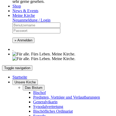
sehr gerne gesehen.
Shop
News & Events
Meine Kirche
Neuanmeldung / Login
» Anmelden
.
Toggle navigation
Startseite
Unsere Kirche
Das Bistum
Bischof
Predigten, Vorträge und Verlautbarungen
Generalvikarin
Synodalvertretung
Bischöfliches Ordinariat
Synode