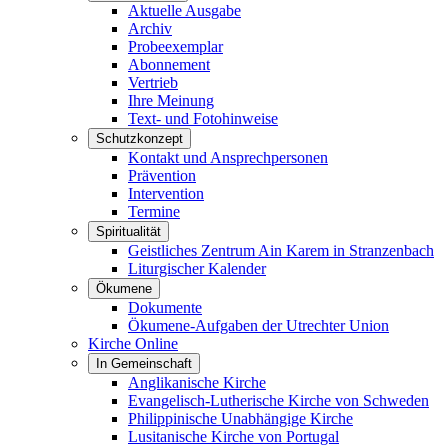
Aktuelle Ausgabe
Archiv
Probeexemplar
Abonnement
Vertrieb
Ihre Meinung
Text- und Fotohinweise
Schutzkonzept
Kontakt und Ansprechpersonen
Prävention
Intervention
Termine
Spiritualität
Geistliches Zentrum Ain Karem in Stranzenbach
Liturgischer Kalender
Ökumene
Dokumente
Ökumene-Aufgaben der Utrechter Union
Kirche Online
In Gemeinschaft
Anglikanische Kirche
Evangelisch-Lutherische Kirche von Schweden
Philippinische Unabhängige Kirche
Lusitanische Kirche von Portugal