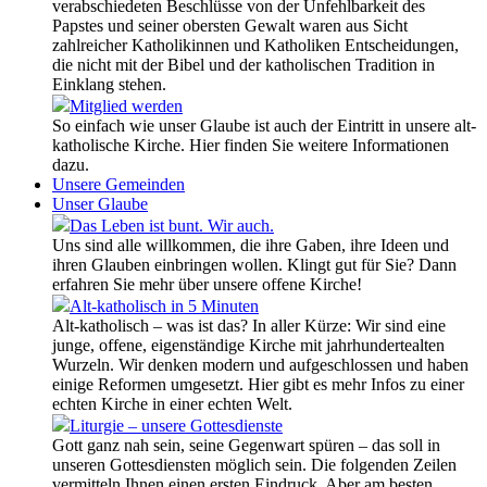
verabschiedeten Beschlüsse von der Unfehlbarkeit des
Papstes und seiner obersten Gewalt waren aus Sicht
zahlreicher Katholikinnen und Katholiken Entscheidungen,
die nicht mit der Bibel und der katholischen Tradition in
Einklang stehen.
Mitglied werden
So einfach wie unser Glaube ist auch der Eintritt in unsere alt-
katholische Kirche. Hier finden Sie weitere Informationen
dazu.
Unsere Gemeinden
Unser Glaube
Das Leben ist bunt. Wir auch.
Uns sind alle willkommen, die ihre Gaben, ihre Ideen und
ihren Glauben einbringen wollen. Klingt gut für Sie? Dann
erfahren Sie mehr über unsere offene Kirche!
Alt-katholisch in 5 Minuten
Alt-katholisch – was ist das? In aller Kürze: Wir sind eine
junge, offene, eigenständige Kirche mit jahrhundertealten
Wurzeln. Wir denken modern und aufgeschlossen und haben
einige Reformen umgesetzt. Hier gibt es mehr Infos zu einer
echten Kirche in einer echten Welt.
Liturgie – unsere Gottesdienste
Gott ganz nah sein, seine Gegenwart spüren – das soll in
unseren Gottesdiensten möglich sein. Die folgenden Zeilen
vermitteln Ihnen einen ersten Eindruck. Aber am besten