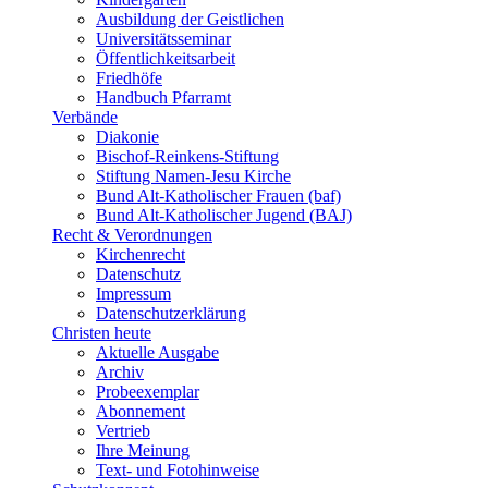
Ausbildung der Geistlichen
Universitätsseminar
Öffentlichkeitsarbeit
Friedhöfe
Handbuch Pfarramt
Verbände
Diakonie
Bischof-Reinkens-Stiftung
Stiftung Namen-Jesu Kirche
Bund Alt-Katholischer Frauen (baf)
Bund Alt-Katholischer Jugend (BAJ)
Recht & Verordnungen
Kirchenrecht
Datenschutz
Impressum
Datenschutzerklärung
Christen heute
Aktuelle Ausgabe
Archiv
Probeexemplar
Abonnement
Vertrieb
Ihre Meinung
Text- und Fotohinweise