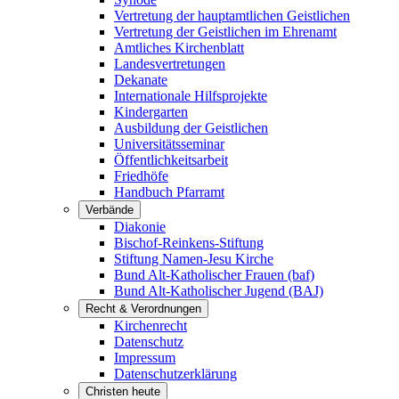
Vertretung der hauptamtlichen Geistlichen
Vertretung der Geistlichen im Ehrenamt
Amtliches Kirchenblatt
Landesvertretungen
Dekanate
Internationale Hilfsprojekte
Kindergarten
Ausbildung der Geistlichen
Universitätsseminar
Öffentlichkeitsarbeit
Friedhöfe
Handbuch Pfarramt
Verbände
Diakonie
Bischof-Reinkens-Stiftung
Stiftung Namen-Jesu Kirche
Bund Alt-Katholischer Frauen (baf)
Bund Alt-Katholischer Jugend (BAJ)
Recht & Verordnungen
Kirchenrecht
Datenschutz
Impressum
Datenschutzerklärung
Christen heute