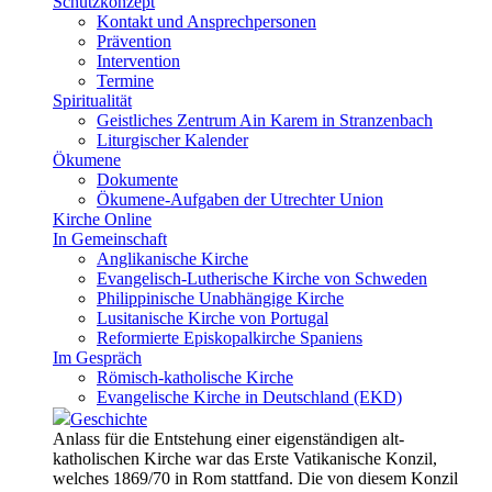
Schutzkonzept
Kontakt und Ansprechpersonen
Prävention
Intervention
Termine
Spiritualität
Geistliches Zentrum Ain Karem in Stranzenbach
Liturgischer Kalender
Ökumene
Dokumente
Ökumene-Aufgaben der Utrechter Union
Kirche Online
In Gemeinschaft
Anglikanische Kirche
Evangelisch-Lutherische Kirche von Schweden
Philippinische Unabhängige Kirche
Lusitanische Kirche von Portugal
Reformierte Episkopalkirche Spaniens
Im Gespräch
Römisch-katholische Kirche
Evangelische Kirche in Deutschland (EKD)
Geschichte
Anlass für die Entstehung einer eigenständigen alt-
katholischen Kirche war das Erste Vatikanische Konzil,
welches 1869/70 in Rom stattfand. Die von diesem Konzil