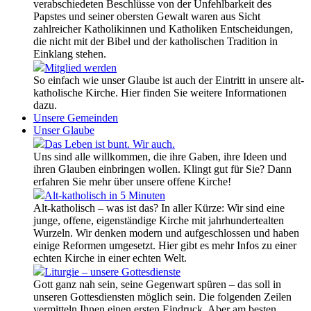
verabschiedeten Beschlüsse von der Unfehlbarkeit des
Papstes und seiner obersten Gewalt waren aus Sicht
zahlreicher Katholikinnen und Katholiken Entscheidungen,
die nicht mit der Bibel und der katholischen Tradition in
Einklang stehen.
Mitglied werden
So einfach wie unser Glaube ist auch der Eintritt in unsere alt-
katholische Kirche. Hier finden Sie weitere Informationen
dazu.
Unsere Gemeinden
Unser Glaube
Das Leben ist bunt. Wir auch.
Uns sind alle willkommen, die ihre Gaben, ihre Ideen und
ihren Glauben einbringen wollen. Klingt gut für Sie? Dann
erfahren Sie mehr über unsere offene Kirche!
Alt-katholisch in 5 Minuten
Alt-katholisch – was ist das? In aller Kürze: Wir sind eine
junge, offene, eigenständige Kirche mit jahrhundertealten
Wurzeln. Wir denken modern und aufgeschlossen und haben
einige Reformen umgesetzt. Hier gibt es mehr Infos zu einer
echten Kirche in einer echten Welt.
Liturgie – unsere Gottesdienste
Gott ganz nah sein, seine Gegenwart spüren – das soll in
unseren Gottesdiensten möglich sein. Die folgenden Zeilen
vermitteln Ihnen einen ersten Eindruck. Aber am besten