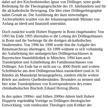
dabei auf den Kirchenhistoriker Ignaz von Döllinger, seine große
Bedeutung für die Theologiegeschichte des 19. Jahrhunderts und für
die alt-katholische Bewegung. Die Idee einer Döllingerbiographie
nahm Gestalt an. Die Ausführung der dazu notwendigen
Archivarbeiten wurden von der Johannesgemeinde Münster von
Anfang an ideell und finanziell unterstützt.
Doch zunächst wurde Hubert Huppertz in Bonn eingebunden: Von
1993 bis Ende 1995 übernahm er die Leitung des Döllingerhauses
in Bonn und die Seelsorge für die dortigen alt-katholischen
Studierenden. Von 1996 bis 1998 wurde ihm die Aufgabe des
Bistumsarchivars übertragen. Ab 1999 widmete er sich vollständig
der Aufarbeitung des umfangreichen Döllingernachlasses in
Bayerischen Staatsbibliothek in München. 1994 kam auch
Transkription und Aufarbeitung des Familiennachlasses von
Döllinger. Am Ende hat er nicht nur ca. 4000 Briefe und weitere
Schriftstücke aus dem Döllingernachlass transkribiert (und in 16
Bänden als Manuskript herausgegeben), sondern etliche weitere
Briefe aus anderen Quellenbeständen. Besonders zu nennen sind
hier seine Transkriptionen von Korrespondenzen des ersten
christkatholischen Bischofs Eduard Herzog (Bern).
In den späten 1990er- und frühen 2000er-Jahren hielt Hubert
Huppertz regelmäßig Vorträge zu Döllingers theologischer
Entwicklung: vom romloyalen Theologen zum Kritiker der