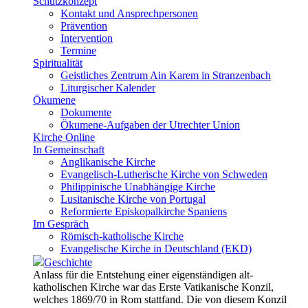
Schutzkonzept
Kontakt und Ansprechpersonen
Prävention
Intervention
Termine
Spiritualität
Geistliches Zentrum Ain Karem in Stranzenbach
Liturgischer Kalender
Ökumene
Dokumente
Ökumene-Aufgaben der Utrechter Union
Kirche Online
In Gemeinschaft
Anglikanische Kirche
Evangelisch-Lutherische Kirche von Schweden
Philippinische Unabhängige Kirche
Lusitanische Kirche von Portugal
Reformierte Episkopalkirche Spaniens
Im Gespräch
Römisch-katholische Kirche
Evangelische Kirche in Deutschland (EKD)
Geschichte
Anlass für die Entstehung einer eigenständigen alt-
katholischen Kirche war das Erste Vatikanische Konzil,
welches 1869/70 in Rom stattfand. Die von diesem Konzil