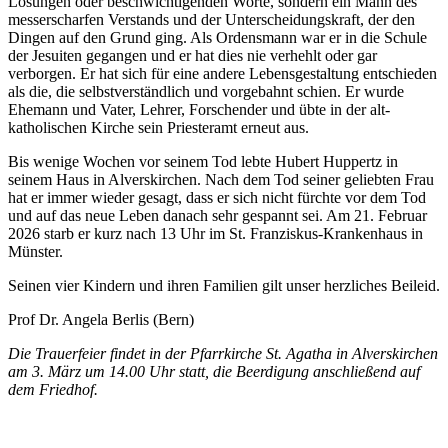
Lösungen oder beschwichtigenden Worte, sondern ein Mann des
messerscharfen Verstands und der Unterscheidungskraft, der den
Dingen auf den Grund ging. Als Ordensmann war er in die Schule
der Jesuiten gegangen und er hat dies nie verhehlt oder gar
verborgen. Er hat sich für eine andere Lebensgestaltung entschieden
als die, die selbstverständlich und vorgebahnt schien. Er wurde
Ehemann und Vater, Lehrer, Forschender und übte in der alt-
katholischen Kirche sein Priesteramt erneut aus.
Bis wenige Wochen vor seinem Tod lebte Hubert Huppertz in
seinem Haus in Alverskirchen. Nach dem Tod seiner geliebten Frau
hat er immer wieder gesagt, dass er sich nicht fürchte vor dem Tod
und auf das neue Leben danach sehr gespannt sei. Am 21. Februar
2026 starb er kurz nach 13 Uhr im St. Franziskus-Krankenhaus in
Münster.
Seinen vier Kindern und ihren Familien gilt unser herzliches Beileid.
Prof Dr. Angela Berlis (Bern)
Die Trauerfeier findet in der Pfarrkirche St. Agatha in Alverskirchen
am 3. März um 14.00 Uhr statt, die Beerdigung anschließend auf
dem Friedhof.