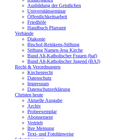
Ausbildung der Geistlichen
Universitätsseminar
Öffentlichkeitsarbeit
Friedhöfe
Handbuch Pfarramt
Verbände
Diakonie
Bischof-Reinkens-Stiftung
Stiftung Namen-Jesu Kirche
Bund Alt-Katholischer Frauen (baf)
Bund Alt-Katholischer Jugend (BAJ)
Recht & Verordnungen
Kirchenrecht
Datenschutz
Impressum
Datenschutzerklärung
Christen heute
Aktuelle Ausgabe
Archiv
Probeexemplar
Abonnement
Vertrieb
Ihre Meinung
Text- und Fotohinweise