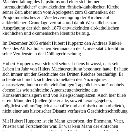
Machtentfaltung des Papsttums und einer sich immer
„strengkirchlicher“ entwickelnden römisch-katholischen Kirche
seiner Zeit, aber auch vom Apologeten zum Ökumeniker, der
Programmatisches zur Wiedervereinigung der Kirchen auf
altkirchlicher Grundlage vertrat – und damit Wesentliches zur
Ausprägung der sich nach 1870 entwickelnden alt-katholischen
kirchlichen und ökumenischen Identität beitrug.
Im Dezember 2005 erhielt Hubert Huppertz den Andreas Rinkel-
Preis des Alt-Katholischen Seminars an der Universität Utrecht für
seine Verdienste in der Döllingerforschung.
Hubert Huppertz war sich zeit seines Lebens bewusst, dass sein
Leben im Jahr von Hitlers Machtergreifung begonnen hatte. Er hatte
sich immer mit der Geschichte des Dritten Reiches beschäftigt. Er
scheute sich nicht, sich den Gräueltaten des Naziregimes
auszusetzen, indem er die vielbändigen Tagebücher von Goebbels
ebenso las wie zahlreiche Augenzeugenberichte aus
Konzentrationslagern und von Kriegsschauplätzen. Auch hier blieb
er ein Mann der Quellen (die er alle, soweit herausgegeben,
möglichst vollumfänglich anschaffte und akribisch durcharbeitete),
nicht einer aus historischer Distanz verfassten Geschichtsschreibung.
Mit Hubert Huppertz ist ein Mann gestorben, der Ehemann, Vater,
Priester und Forschender war. Er war kein Mann der einfachen