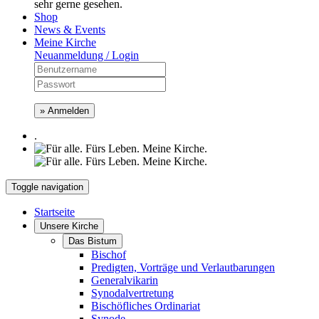
sehr gerne gesehen.
Shop
News & Events
Meine Kirche
Neuanmeldung / Login
» Anmelden
.
Toggle navigation
Startseite
Unsere Kirche
Das Bistum
Bischof
Predigten, Vorträge und Verlautbarungen
Generalvikarin
Synodalvertretung
Bischöfliches Ordinariat
Synode