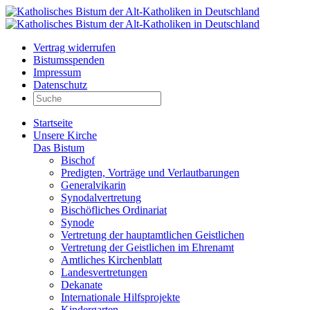
Vertrag widerrufen
Bistumsspenden
Impressum
Datenschutz
Startseite
Unsere Kirche
Das Bistum
Bischof
Predigten, Vorträge und Verlautbarungen
Generalvikarin
Synodalvertretung
Bischöfliches Ordinariat
Synode
Vertretung der hauptamtlichen Geistlichen
Vertretung der Geistlichen im Ehrenamt
Amtliches Kirchenblatt
Landesvertretungen
Dekanate
Internationale Hilfsprojekte
Kindergarten