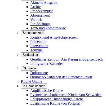
Aktuelle Ausgabe
Archiv
Probeexemplar
Abonnement
Vertrieb
Ihre Meinung
Text- und Fotohinweise
Schutzkonzept
Kontakt und Ansprechpersonen
Prävention
Intervention
Termine
Spiritualität
Geistliches Zentrum Ain Karem in Stranzenbach
Liturgischer Kalender
Ökumene
Dokumente
Ökumene-Aufgaben der Utrechter Union
Kirche Online
In Gemeinschaft
Anglikanische Kirche
Evangelisch-Lutherische Kirche von Schweden
Philippinische Unabhängige Kirche
Lusitanische Kirche von Portugal