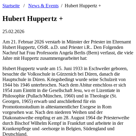
Startseite
/
News & Events
/
Hubert Huppertz +
Hubert Huppertz +
25.02.2026
Am 21. Februar 2026 verstarb in Münster der Priester im Ehrenamt
Hubert Huppertz, OStR. a.D. und Priester i.R.. Den Folgenden
Nachruf hat Frau Professorin Angela Berlis (Bern) verfasst, die viele
Jahre mit Huppertz zusammengearbeitet hat:
Hubert Huppertz wurde am 15. Juni 1933 in Eschweiler geboren,
besuchte die Volksschule in Gürzenich bei Düren, danach die
Hauptschule in Düren. Kriegsbedingt wurde seine Schulzeit von
1944 bis 1946 unterbrochen. Nach dem Abitur entschloss er sich
1954 zum Eintritt in die Gesellschaft Jesu, wo er Lizentiate in
Philosophie (Pullach/München, 1960) und in Theologie (St.
Georgen, 1965) erwarb und anschließend für ein
Promotionsstudium in alttestamentlicher Exegese in Rom
vorgesehen war. Nach den niederen Weihen und der
Diakonatsweihe empfing er am 28. August 1964 die Priesterweihe
durch Bischof Wilhelm Kempf in Frankfurt und arbeitete in der
Krankenpflege und -seelsorge in Belgien, Südengland und
Deutschland.