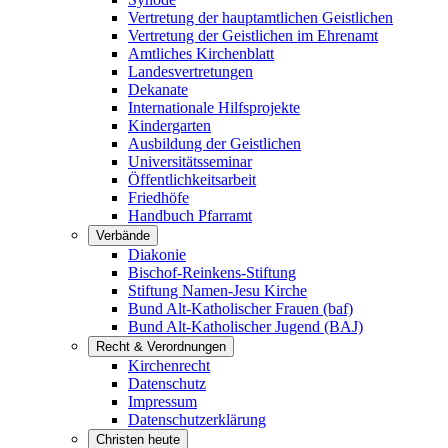
Vertretung der hauptamtlichen Geistlichen
Vertretung der Geistlichen im Ehrenamt
Amtliches Kirchenblatt
Landesvertretungen
Dekanate
Internationale Hilfsprojekte
Kindergarten
Ausbildung der Geistlichen
Universitätsseminar
Öffentlichkeitsarbeit
Friedhöfe
Handbuch Pfarramt
Verbände
Diakonie
Bischof-Reinkens-Stiftung
Stiftung Namen-Jesu Kirche
Bund Alt-Katholischer Frauen (baf)
Bund Alt-Katholischer Jugend (BAJ)
Recht & Verordnungen
Kirchenrecht
Datenschutz
Impressum
Datenschutzerklärung
Christen heute