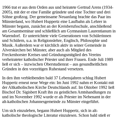
1966 trat er aus dem Orden aus und heiratete Gertrud Arens (1934-
2005), mit der er eine Familie gründete und eine Tochter und drei
Söhne großzog. Der gemeinsame Neuanfang brachte das Paar ins
Münsterland, wo Hubert Huppertz eine Laufbahn als Lehrer in
Münster begann, zunächst an der Kreisberufsschule, anschließend
am Gesamtseminar und schließlich am Gymnasium Laurentianum in
Warendorf. Er unterrichtete viele Generationen von Schülerinnen
und Schülern, u.a. in Religionslehre, Englisch, Philosophie und
Musik. Außerdem war er kirchlich aktiv in seiner Gemeinde in
Alverskirchen bei Münster, aber auch als Mitglied des
Freckenhorster Kreises und Gründungsmitglied des Vereins
verheirateter katholischer Priester und ihrer Frauen. Ende Juli 1989
ließ er sich – inzwischen Oberstudienrat – aus gesundheitlichen
Gründen in den vorzeitigen Ruhestand versetzen.
In den ihm verbleibenden bald 37 Lebensjahren schlug Hubert
Huppertz erneut neue Wege ein: Im Juni 1992 nahm er Kontakt mit
der Altkatholischen Kirche Deutschlands auf. Im Oktober 1992 ließ
Bischof Dr. Sigisbert Kraft ihn zu geistlichen Amtshandlungen zu
und im November 1992 wurde er als Priester im Nebenamt in der
alt-katholischen Johannesgemeinde zu Münster eingeführt.
Um sich einzuleben, begann Hubert Huppertz, sich in alt-
katholische theologische Literatur einzulesen. Schon bald stieß er