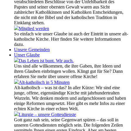
verabschiedeten Beschlüsse von der Unfehlbarkeit des
Papstes und seiner obersten Gewalt waren aus Sicht
zahlreicher Katholikinnen und Katholiken Entscheidungen,
die nicht mit der Bibel und der katholischen Tradition in
Einklang stehen.
Mitglied werden
So einfach wie unser Glaube ist auch der Eintritt in unsere alt-
katholische Kirche. Hier finden Sie weitere Informationen
dazu.
Unsere Gemeinden
Unser Glaube
Das Leben ist bunt. Wir auch.
Uns sind alle willkommen, die ihre Gaben, ihre Ideen und
ihren Glauben einbringen wollen. Klingt gut für Sie? Dann
erfahren Sie mehr über unsere offene Kirche!
Alt-katholisch in 5 Minuten
Alt-katholisch – was ist das? In aller Kürze: Wir sind eine
junge, offene, eigenständige Kirche mit jahrhundertealten
Wurzeln. Wir denken modern und aufgeschlossen und haben
einige Reformen umgesetzt. Hier gibt es mehr Infos zu einer
echten Kirche in einer echten Welt.
Liturgie – unsere Gottesdienste
Gott ganz nah sein, seine Gegenwart spüren – das soll in
unseren Gottesdiensten möglich sein. Die folgenden Zeilen
vermitteln Ihnen einen ersten Eindruck. Aber am besten