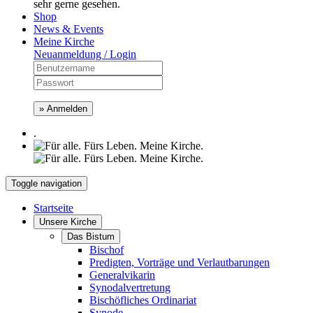
sehr gerne gesehen.
Shop
News & Events
Meine Kirche
Neuanmeldung / Login
» Anmelden
.
Toggle navigation
Startseite
Unsere Kirche
Das Bistum
Bischof
Predigten, Vorträge und Verlautbarungen
Generalvikarin
Synodalvertretung
Bischöfliches Ordinariat
Synode