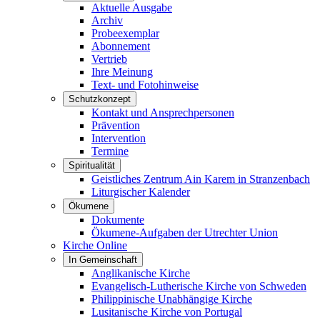
Aktuelle Ausgabe
Archiv
Probeexemplar
Abonnement
Vertrieb
Ihre Meinung
Text- und Fotohinweise
Schutzkonzept
Kontakt und Ansprechpersonen
Prävention
Intervention
Termine
Spiritualität
Geistliches Zentrum Ain Karem in Stranzenbach
Liturgischer Kalender
Ökumene
Dokumente
Ökumene-Aufgaben der Utrechter Union
Kirche Online
In Gemeinschaft
Anglikanische Kirche
Evangelisch-Lutherische Kirche von Schweden
Philippinische Unabhängige Kirche
Lusitanische Kirche von Portugal