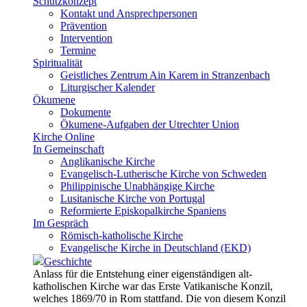
Schutzkonzept
Kontakt und Ansprechpersonen
Prävention
Intervention
Termine
Spiritualität
Geistliches Zentrum Ain Karem in Stranzenbach
Liturgischer Kalender
Ökumene
Dokumente
Ökumene-Aufgaben der Utrechter Union
Kirche Online
In Gemeinschaft
Anglikanische Kirche
Evangelisch-Lutherische Kirche von Schweden
Philippinische Unabhängige Kirche
Lusitanische Kirche von Portugal
Reformierte Episkopalkirche Spaniens
Im Gespräch
Römisch-katholische Kirche
Evangelische Kirche in Deutschland (EKD)
Geschichte
Anlass für die Entstehung einer eigenständigen alt-
katholischen Kirche war das Erste Vatikanische Konzil,
welches 1869/70 in Rom stattfand. Die von diesem Konzil