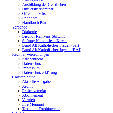
Ausbildung der Geistlichen
Universitätsseminar
Öffentlichkeitsarbeit
Friedhöfe
Handbuch Pfarramt
Verbände
Diakonie
Bischof-Reinkens-Stiftung
Stiftung Namen-Jesu Kirche
Bund Alt-Katholischer Frauen (baf)
Bund Alt-Katholischer Jugend (BAJ)
Recht & Verordnungen
Kirchenrecht
Datenschutz
Impressum
Datenschutzerklärung
Christen heute
Aktuelle Ausgabe
Archiv
Probeexemplar
Abonnement
Vertrieb
Ihre Meinung
Text- und Fotohinweise