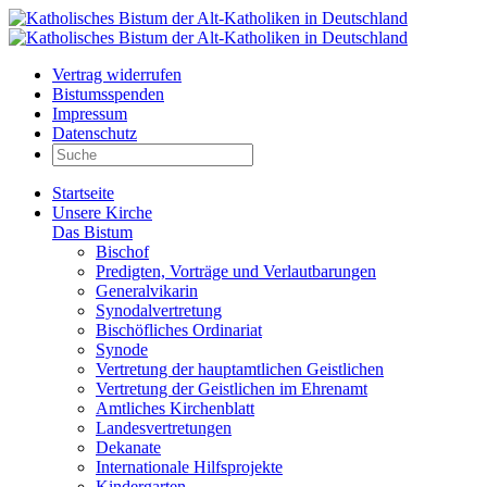
Vertrag widerrufen
Bistumsspenden
Impressum
Datenschutz
Startseite
Unsere Kirche
Das Bistum
Bischof
Predigten, Vorträge und Verlautbarungen
Generalvikarin
Synodalvertretung
Bischöfliches Ordinariat
Synode
Vertretung der hauptamtlichen Geistlichen
Vertretung der Geistlichen im Ehrenamt
Amtliches Kirchenblatt
Landesvertretungen
Dekanate
Internationale Hilfsprojekte
Kindergarten