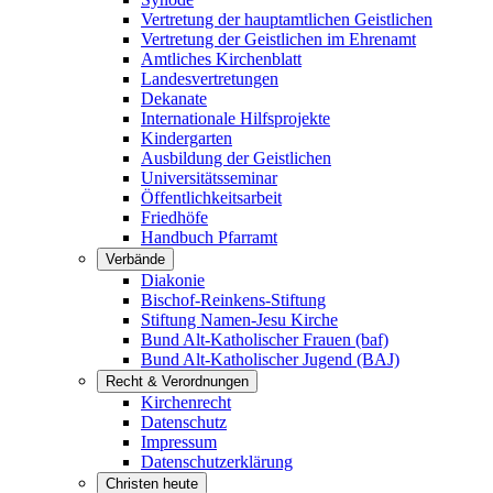
Vertretung der hauptamtlichen Geistlichen
Vertretung der Geistlichen im Ehrenamt
Amtliches Kirchenblatt
Landesvertretungen
Dekanate
Internationale Hilfsprojekte
Kindergarten
Ausbildung der Geistlichen
Universitätsseminar
Öffentlichkeitsarbeit
Friedhöfe
Handbuch Pfarramt
Verbände
Diakonie
Bischof-Reinkens-Stiftung
Stiftung Namen-Jesu Kirche
Bund Alt-Katholischer Frauen (baf)
Bund Alt-Katholischer Jugend (BAJ)
Recht & Verordnungen
Kirchenrecht
Datenschutz
Impressum
Datenschutzerklärung
Christen heute