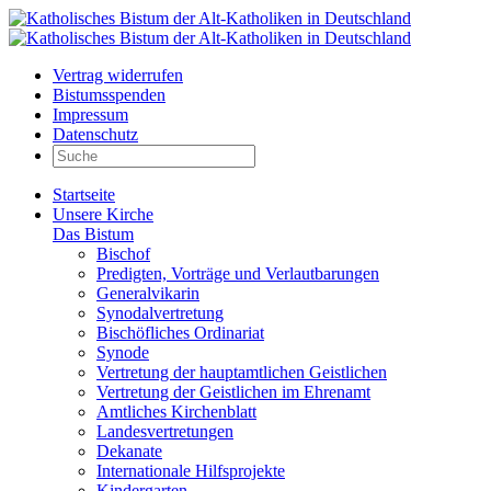
Vertrag widerrufen
Bistumsspenden
Impressum
Datenschutz
Startseite
Unsere Kirche
Das Bistum
Bischof
Predigten, Vorträge und Verlautbarungen
Generalvikarin
Synodalvertretung
Bischöfliches Ordinariat
Synode
Vertretung der hauptamtlichen Geistlichen
Vertretung der Geistlichen im Ehrenamt
Amtliches Kirchenblatt
Landesvertretungen
Dekanate
Internationale Hilfsprojekte
Kindergarten