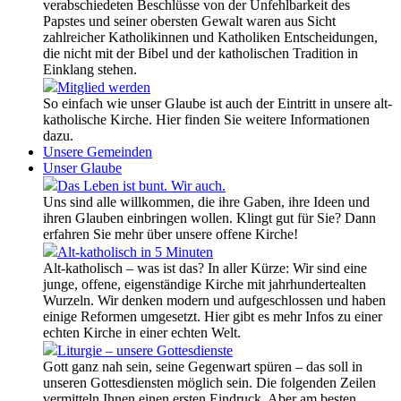
verabschiedeten Beschlüsse von der Unfehlbarkeit des
Papstes und seiner obersten Gewalt waren aus Sicht
zahlreicher Katholikinnen und Katholiken Entscheidungen,
die nicht mit der Bibel und der katholischen Tradition in
Einklang stehen.
Mitglied werden
So einfach wie unser Glaube ist auch der Eintritt in unsere alt-
katholische Kirche. Hier finden Sie weitere Informationen
dazu.
Unsere Gemeinden
Unser Glaube
Das Leben ist bunt. Wir auch.
Uns sind alle willkommen, die ihre Gaben, ihre Ideen und
ihren Glauben einbringen wollen. Klingt gut für Sie? Dann
erfahren Sie mehr über unsere offene Kirche!
Alt-katholisch in 5 Minuten
Alt-katholisch – was ist das? In aller Kürze: Wir sind eine
junge, offene, eigenständige Kirche mit jahrhundertealten
Wurzeln. Wir denken modern und aufgeschlossen und haben
einige Reformen umgesetzt. Hier gibt es mehr Infos zu einer
echten Kirche in einer echten Welt.
Liturgie – unsere Gottesdienste
Gott ganz nah sein, seine Gegenwart spüren – das soll in
unseren Gottesdiensten möglich sein. Die folgenden Zeilen
vermitteln Ihnen einen ersten Eindruck. Aber am besten