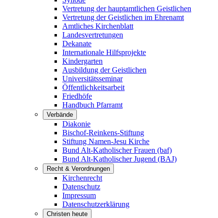
Vertretung der hauptamtlichen Geistlichen
Vertretung der Geistlichen im Ehrenamt
Amtliches Kirchenblatt
Landesvertretungen
Dekanate
Internationale Hilfsprojekte
Kindergarten
Ausbildung der Geistlichen
Universitätsseminar
Öffentlichkeitsarbeit
Friedhöfe
Handbuch Pfarramt
Verbände
Diakonie
Bischof-Reinkens-Stiftung
Stiftung Namen-Jesu Kirche
Bund Alt-Katholischer Frauen (baf)
Bund Alt-Katholischer Jugend (BAJ)
Recht & Verordnungen
Kirchenrecht
Datenschutz
Impressum
Datenschutzerklärung
Christen heute