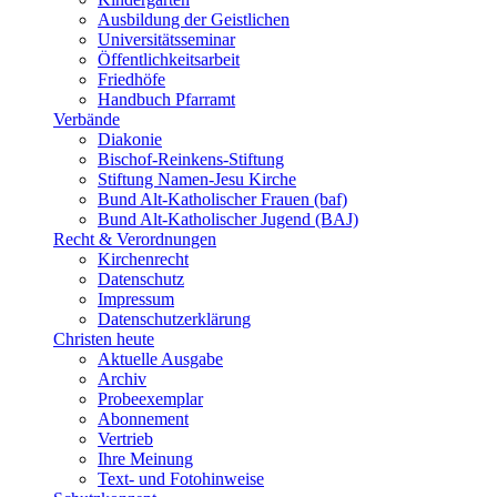
Ausbildung der Geistlichen
Universitätsseminar
Öffentlichkeitsarbeit
Friedhöfe
Handbuch Pfarramt
Verbände
Diakonie
Bischof-Reinkens-Stiftung
Stiftung Namen-Jesu Kirche
Bund Alt-Katholischer Frauen (baf)
Bund Alt-Katholischer Jugend (BAJ)
Recht & Verordnungen
Kirchenrecht
Datenschutz
Impressum
Datenschutzerklärung
Christen heute
Aktuelle Ausgabe
Archiv
Probeexemplar
Abonnement
Vertrieb
Ihre Meinung
Text- und Fotohinweise