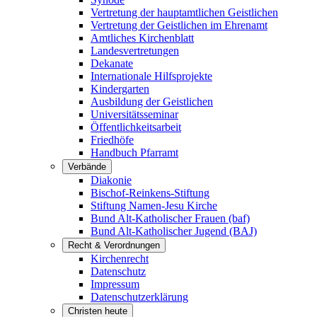
Vertretung der hauptamtlichen Geistlichen
Vertretung der Geistlichen im Ehrenamt
Amtliches Kirchenblatt
Landesvertretungen
Dekanate
Internationale Hilfsprojekte
Kindergarten
Ausbildung der Geistlichen
Universitätsseminar
Öffentlichkeitsarbeit
Friedhöfe
Handbuch Pfarramt
Verbände
Diakonie
Bischof-Reinkens-Stiftung
Stiftung Namen-Jesu Kirche
Bund Alt-Katholischer Frauen (baf)
Bund Alt-Katholischer Jugend (BAJ)
Recht & Verordnungen
Kirchenrecht
Datenschutz
Impressum
Datenschutzerklärung
Christen heute