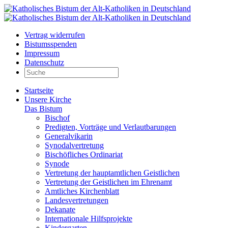
Vertrag widerrufen
Bistumsspenden
Impressum
Datenschutz
Startseite
Unsere Kirche
Das Bistum
Bischof
Predigten, Vorträge und Verlautbarungen
Generalvikarin
Synodalvertretung
Bischöfliches Ordinariat
Synode
Vertretung der hauptamtlichen Geistlichen
Vertretung der Geistlichen im Ehrenamt
Amtliches Kirchenblatt
Landesvertretungen
Dekanate
Internationale Hilfsprojekte
Kindergarten