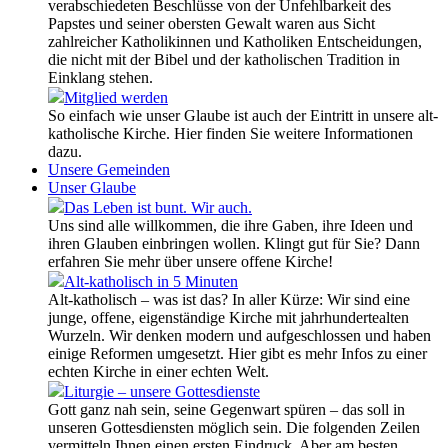
verabschiedeten Beschlüsse von der Unfehlbarkeit des
Papstes und seiner obersten Gewalt waren aus Sicht
zahlreicher Katholikinnen und Katholiken Entscheidungen,
die nicht mit der Bibel und der katholischen Tradition in
Einklang stehen.
Mitglied werden
So einfach wie unser Glaube ist auch der Eintritt in unsere alt-
katholische Kirche. Hier finden Sie weitere Informationen
dazu.
Unsere Gemeinden
Unser Glaube
Das Leben ist bunt. Wir auch.
Uns sind alle willkommen, die ihre Gaben, ihre Ideen und
ihren Glauben einbringen wollen. Klingt gut für Sie? Dann
erfahren Sie mehr über unsere offene Kirche!
Alt-katholisch in 5 Minuten
Alt-katholisch – was ist das? In aller Kürze: Wir sind eine
junge, offene, eigenständige Kirche mit jahrhundertealten
Wurzeln. Wir denken modern und aufgeschlossen und haben
einige Reformen umgesetzt. Hier gibt es mehr Infos zu einer
echten Kirche in einer echten Welt.
Liturgie – unsere Gottesdienste
Gott ganz nah sein, seine Gegenwart spüren – das soll in
unseren Gottesdiensten möglich sein. Die folgenden Zeilen
vermitteln Ihnen einen ersten Eindruck. Aber am besten