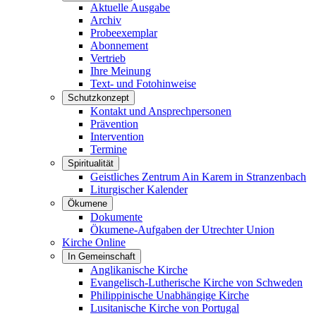
Aktuelle Ausgabe
Archiv
Probeexemplar
Abonnement
Vertrieb
Ihre Meinung
Text- und Fotohinweise
Schutzkonzept
Kontakt und Ansprechpersonen
Prävention
Intervention
Termine
Spiritualität
Geistliches Zentrum Ain Karem in Stranzenbach
Liturgischer Kalender
Ökumene
Dokumente
Ökumene-Aufgaben der Utrechter Union
Kirche Online
In Gemeinschaft
Anglikanische Kirche
Evangelisch-Lutherische Kirche von Schweden
Philippinische Unabhängige Kirche
Lusitanische Kirche von Portugal