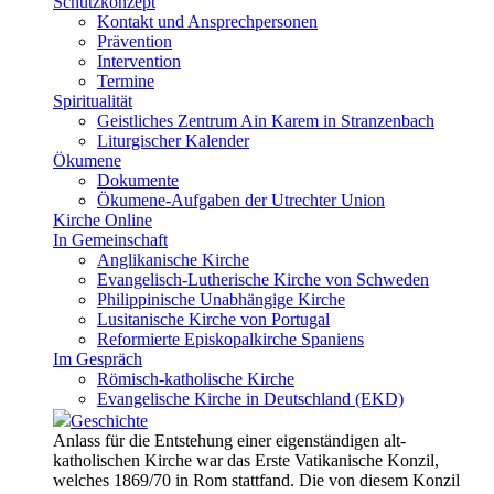
Schutzkonzept
Kontakt und Ansprechpersonen
Prävention
Intervention
Termine
Spiritualität
Geistliches Zentrum Ain Karem in Stranzenbach
Liturgischer Kalender
Ökumene
Dokumente
Ökumene-Aufgaben der Utrechter Union
Kirche Online
In Gemeinschaft
Anglikanische Kirche
Evangelisch-Lutherische Kirche von Schweden
Philippinische Unabhängige Kirche
Lusitanische Kirche von Portugal
Reformierte Episkopalkirche Spaniens
Im Gespräch
Römisch-katholische Kirche
Evangelische Kirche in Deutschland (EKD)
Geschichte
Anlass für die Entstehung einer eigenständigen alt-
katholischen Kirche war das Erste Vatikanische Konzil,
welches 1869/70 in Rom stattfand. Die von diesem Konzil