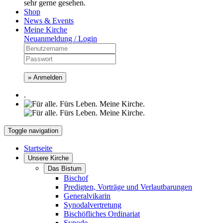
sehr gerne gesehen.
Shop
News & Events
Meine Kirche
Neuanmeldung / Login
» Anmelden
.
Toggle navigation
Startseite
Unsere Kirche
Das Bistum
Bischof
Predigten, Vorträge und Verlautbarungen
Generalvikarin
Synodalvertretung
Bischöfliches Ordinariat
Synode