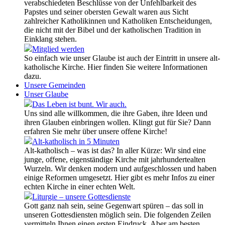
verabschiedeten Beschlüsse von der Unfehlbarkeit des
Papstes und seiner obersten Gewalt waren aus Sicht
zahlreicher Katholikinnen und Katholiken Entscheidungen,
die nicht mit der Bibel und der katholischen Tradition in
Einklang stehen.
Mitglied werden
So einfach wie unser Glaube ist auch der Eintritt in unsere alt-
katholische Kirche. Hier finden Sie weitere Informationen
dazu.
Unsere Gemeinden
Unser Glaube
Das Leben ist bunt. Wir auch.
Uns sind alle willkommen, die ihre Gaben, ihre Ideen und
ihren Glauben einbringen wollen. Klingt gut für Sie? Dann
erfahren Sie mehr über unsere offene Kirche!
Alt-katholisch in 5 Minuten
Alt-katholisch – was ist das? In aller Kürze: Wir sind eine
junge, offene, eigenständige Kirche mit jahrhundertealten
Wurzeln. Wir denken modern und aufgeschlossen und haben
einige Reformen umgesetzt. Hier gibt es mehr Infos zu einer
echten Kirche in einer echten Welt.
Liturgie – unsere Gottesdienste
Gott ganz nah sein, seine Gegenwart spüren – das soll in
unseren Gottesdiensten möglich sein. Die folgenden Zeilen
vermitteln Ihnen einen ersten Eindruck. Aber am besten