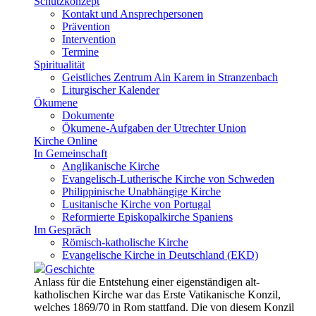
Schutzkonzept
Kontakt und Ansprechpersonen
Prävention
Intervention
Termine
Spiritualität
Geistliches Zentrum Ain Karem in Stranzenbach
Liturgischer Kalender
Ökumene
Dokumente
Ökumene-Aufgaben der Utrechter Union
Kirche Online
In Gemeinschaft
Anglikanische Kirche
Evangelisch-Lutherische Kirche von Schweden
Philippinische Unabhängige Kirche
Lusitanische Kirche von Portugal
Reformierte Episkopalkirche Spaniens
Im Gespräch
Römisch-katholische Kirche
Evangelische Kirche in Deutschland (EKD)
Geschichte
Anlass für die Entstehung einer eigenständigen alt-
katholischen Kirche war das Erste Vatikanische Konzil,
welches 1869/70 in Rom stattfand. Die von diesem Konzil