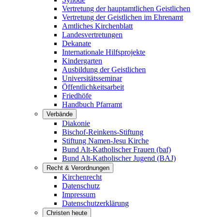
Vertretung der hauptamtlichen Geistlichen
Vertretung der Geistlichen im Ehrenamt
Amtliches Kirchenblatt
Landesvertretungen
Dekanate
Internationale Hilfsprojekte
Kindergarten
Ausbildung der Geistlichen
Universitätsseminar
Öffentlichkeitsarbeit
Friedhöfe
Handbuch Pfarramt
Verbände
Diakonie
Bischof-Reinkens-Stiftung
Stiftung Namen-Jesu Kirche
Bund Alt-Katholischer Frauen (baf)
Bund Alt-Katholischer Jugend (BAJ)
Recht & Verordnungen
Kirchenrecht
Datenschutz
Impressum
Datenschutzerklärung
Christen heute