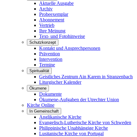
Aktuelle Ausgabe
Archiv
Probeexemplar
Abonnement
Vertrieb
Ihre Meinung
Text- und Fotohinweise
Schutzkonzept
Kontakt und Ansprechpersonen
Prävention
Intervention
Termine
Spiritualität
Geistliches Zentrum Ain Karem in Stranzenbach
Liturgischer Kalender
Ökumene
Dokumente
Ökumene-Aufgaben der Utrechter Union
Kirche Online
In Gemeinschaft
Anglikanische Kirche
Evangelisch-Lutherische Kirche von Schweden
Philippinische Unabhängige Kirche
Lusitanische Kirche von Portugal