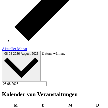
Aktueller Monat
Datum wählen.
08-08-2026
August 2026
Kalender von Veranstaltungen
Montag
Dienstag
Mittwoch
Donn
M
D
M
D