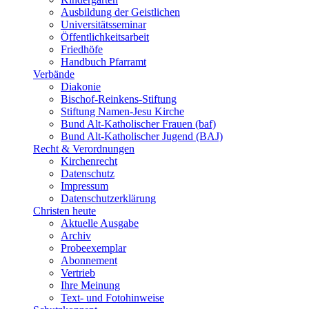
Ausbildung der Geistlichen
Universitätsseminar
Öffentlichkeitsarbeit
Friedhöfe
Handbuch Pfarramt
Verbände
Diakonie
Bischof-Reinkens-Stiftung
Stiftung Namen-Jesu Kirche
Bund Alt-Katholischer Frauen (baf)
Bund Alt-Katholischer Jugend (BAJ)
Recht & Verordnungen
Kirchenrecht
Datenschutz
Impressum
Datenschutzerklärung
Christen heute
Aktuelle Ausgabe
Archiv
Probeexemplar
Abonnement
Vertrieb
Ihre Meinung
Text- und Fotohinweise