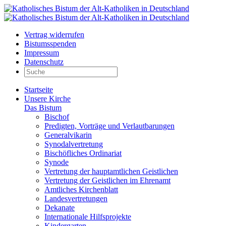
Vertrag widerrufen
Bistumsspenden
Impressum
Datenschutz
Startseite
Unsere Kirche
Das Bistum
Bischof
Predigten, Vorträge und Verlautbarungen
Generalvikarin
Synodalvertretung
Bischöfliches Ordinariat
Synode
Vertretung der hauptamtlichen Geistlichen
Vertretung der Geistlichen im Ehrenamt
Amtliches Kirchenblatt
Landesvertretungen
Dekanate
Internationale Hilfsprojekte
Kindergarten