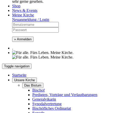
sehr gerne gesehen.
Shop
News & Events
Meine Kirche
Neuanmeldung / Login
» Anmelden
.
Toggle navigation
Startseite
Unsere Kirche
Das Bistum
Bischof
Predigten, Vorträge und Verlautbarungen
Generalvikarin
Synodalvertretung
Bischöfliches Ordinariat
Synode