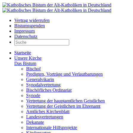
Vertrag widerrufen
Bistumsspenden
Impressum
Datenschutz
Startseite
Unsere Kirche
Das Bistum
Bischof
Predigten, Vorträge und Verlautbarungen
Generalvikarin
Synodalvertretung
Bischöfliches Ordinariat
Synode
Vertretung der hauptamtlichen Geistlichen
Vertretung der Geistlichen im Ehrenamt
Amtliches Kirchenblatt
Landesvertretungen
Dekanate
Internationale Hilfsprojekte
Kindergarten