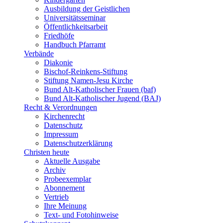
Ausbildung der Geistlichen
Universitätsseminar
Öffentlichkeitsarbeit
Friedhöfe
Handbuch Pfarramt
Verbände
Diakonie
Bischof-Reinkens-Stiftung
Stiftung Namen-Jesu Kirche
Bund Alt-Katholischer Frauen (baf)
Bund Alt-Katholischer Jugend (BAJ)
Recht & Verordnungen
Kirchenrecht
Datenschutz
Impressum
Datenschutzerklärung
Christen heute
Aktuelle Ausgabe
Archiv
Probeexemplar
Abonnement
Vertrieb
Ihre Meinung
Text- und Fotohinweise