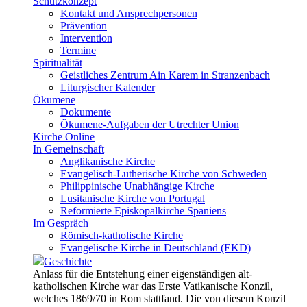
Schutzkonzept
Kontakt und Ansprechpersonen
Prävention
Intervention
Termine
Spiritualität
Geistliches Zentrum Ain Karem in Stranzenbach
Liturgischer Kalender
Ökumene
Dokumente
Ökumene-Aufgaben der Utrechter Union
Kirche Online
In Gemeinschaft
Anglikanische Kirche
Evangelisch-Lutherische Kirche von Schweden
Philippinische Unabhängige Kirche
Lusitanische Kirche von Portugal
Reformierte Episkopalkirche Spaniens
Im Gespräch
Römisch-katholische Kirche
Evangelische Kirche in Deutschland (EKD)
Geschichte
Anlass für die Entstehung einer eigenständigen alt-
katholischen Kirche war das Erste Vatikanische Konzil,
welches 1869/70 in Rom stattfand. Die von diesem Konzil