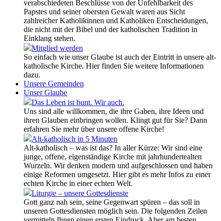
verabschiedeten Beschlüsse von der Unfehlbarkeit des
Papstes und seiner obersten Gewalt waren aus Sicht
zahlreicher Katholikinnen und Katholiken Entscheidungen,
die nicht mit der Bibel und der katholischen Tradition in
Einklang stehen.
Mitglied werden
So einfach wie unser Glaube ist auch der Eintritt in unsere alt-
katholische Kirche. Hier finden Sie weitere Informationen
dazu.
Unsere Gemeinden
Unser Glaube
Das Leben ist bunt. Wir auch.
Uns sind alle willkommen, die ihre Gaben, ihre Ideen und
ihren Glauben einbringen wollen. Klingt gut für Sie? Dann
erfahren Sie mehr über unsere offene Kirche!
Alt-katholisch in 5 Minuten
Alt-katholisch – was ist das? In aller Kürze: Wir sind eine
junge, offene, eigenständige Kirche mit jahrhundertealten
Wurzeln. Wir denken modern und aufgeschlossen und haben
einige Reformen umgesetzt. Hier gibt es mehr Infos zu einer
echten Kirche in einer echten Welt.
Liturgie – unsere Gottesdienste
Gott ganz nah sein, seine Gegenwart spüren – das soll in
unseren Gottesdiensten möglich sein. Die folgenden Zeilen
vermitteln Ihnen einen ersten Eindruck. Aber am besten