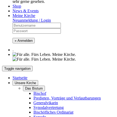
sehr gerne gesehen.
Shop
News & Events
Meine Kirche
Neuanmeldung / Login
» Anmelden
.
Toggle navigation
Startseite
Unsere Kirche
Das Bistum
Bischof
Predigten, Vorträge und Verlautbarungen
Generalvikarin
Synodalvertretung
Bischöfliches Ordinariat
Synode