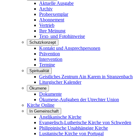
Aktuelle Ausgabe
Archiv
Probeexemplar
Abonnement
Vertrieb
Ihre Meinung
Text- und Fotohinweise
Schutzkonzept
Kontakt und Ansprechpersonen
Prävention
Intervention
Termine
Spiritualität
Geistliches Zentrum Ain Karem in Stranzenbach
Liturgischer Kalender
Ökumene
Dokumente
Ökumene-Aufgaben der Utrechter Union
Kirche Online
In Gemeinschaft
Anglikanische Kirche
Evangelisch-Lutherische Kirche von Schweden
Philippinische Unabhängige Kirche
Lusitanische Kirche von Portugal