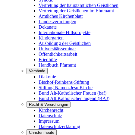
Vertretung der hauptamtlichen Geistlichen
Vertretung der Geistlichen im Ehrenamt
Amtliches Kirchenblatt
Landesvertretungen
Dekanate
Internationale Hilfsprojekte
Kindergarten
Ausbildung der Geistlichen
Universitätsseminar
Öffentlichkeitsarbeit
Friedhöfe
Handbuch Pfarramt
Verbände
Diakonie
Bischof-Reinkens-Stiftung
Stiftung Namen-Jesu Kirche
Bund Alt-Katholischer Frauen (baf)
Bund Alt-Katholischer Jugend (BAJ)
Recht & Verordnungen
Kirchenrecht
Datenschutz
Impressum
Datenschutzerklärung
Christen heute