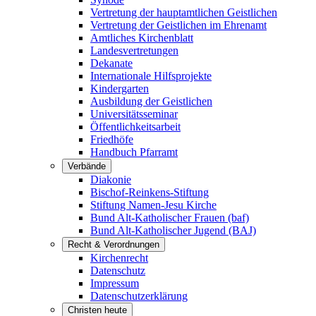
Vertretung der hauptamtlichen Geistlichen
Vertretung der Geistlichen im Ehrenamt
Amtliches Kirchenblatt
Landesvertretungen
Dekanate
Internationale Hilfsprojekte
Kindergarten
Ausbildung der Geistlichen
Universitätsseminar
Öffentlichkeitsarbeit
Friedhöfe
Handbuch Pfarramt
Verbände
Diakonie
Bischof-Reinkens-Stiftung
Stiftung Namen-Jesu Kirche
Bund Alt-Katholischer Frauen (baf)
Bund Alt-Katholischer Jugend (BAJ)
Recht & Verordnungen
Kirchenrecht
Datenschutz
Impressum
Datenschutzerklärung
Christen heute