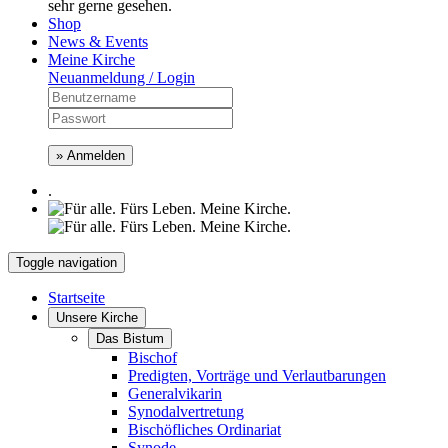
sehr gerne gesehen.
Shop
News & Events
Meine Kirche
Neuanmeldung / Login
» Anmelden
.
Toggle navigation
Startseite
Unsere Kirche
Das Bistum
Bischof
Predigten, Vorträge und Verlautbarungen
Generalvikarin
Synodalvertretung
Bischöfliches Ordinariat
Synode