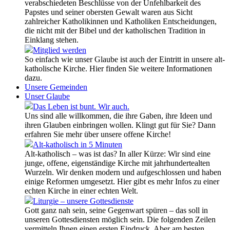
verabschiedeten Beschlüsse von der Unfehlbarkeit des
Papstes und seiner obersten Gewalt waren aus Sicht
zahlreicher Katholikinnen und Katholiken Entscheidungen,
die nicht mit der Bibel und der katholischen Tradition in
Einklang stehen.
Mitglied werden
So einfach wie unser Glaube ist auch der Eintritt in unsere alt-
katholische Kirche. Hier finden Sie weitere Informationen
dazu.
Unsere Gemeinden
Unser Glaube
Das Leben ist bunt. Wir auch.
Uns sind alle willkommen, die ihre Gaben, ihre Ideen und
ihren Glauben einbringen wollen. Klingt gut für Sie? Dann
erfahren Sie mehr über unsere offene Kirche!
Alt-katholisch in 5 Minuten
Alt-katholisch – was ist das? In aller Kürze: Wir sind eine
junge, offene, eigenständige Kirche mit jahrhundertealten
Wurzeln. Wir denken modern und aufgeschlossen und haben
einige Reformen umgesetzt. Hier gibt es mehr Infos zu einer
echten Kirche in einer echten Welt.
Liturgie – unsere Gottesdienste
Gott ganz nah sein, seine Gegenwart spüren – das soll in
unseren Gottesdiensten möglich sein. Die folgenden Zeilen
vermitteln Ihnen einen ersten Eindruck. Aber am besten