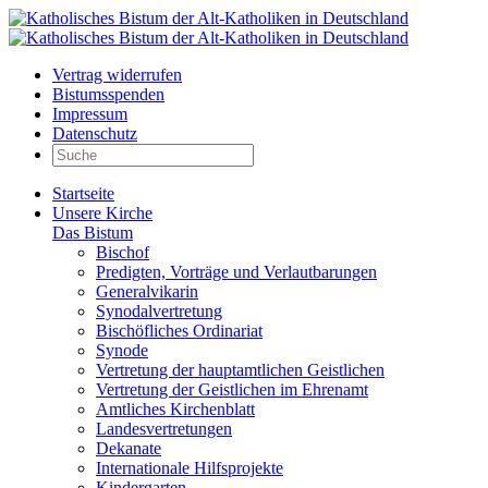
Vertrag widerrufen
Bistumsspenden
Impressum
Datenschutz
Startseite
Unsere Kirche
Das Bistum
Bischof
Predigten, Vorträge und Verlautbarungen
Generalvikarin
Synodalvertretung
Bischöfliches Ordinariat
Synode
Vertretung der hauptamtlichen Geistlichen
Vertretung der Geistlichen im Ehrenamt
Amtliches Kirchenblatt
Landesvertretungen
Dekanate
Internationale Hilfsprojekte
Kindergarten