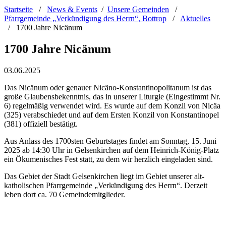
Startseite
/
News & Events
/
Unsere Gemeinden
/
Pfarrgemeinde „Verkündigung des Herrn“, Bottrop
/
Aktuelles
/
1700 Jahre Nicänum
1700 Jahre Nicänum
03.06.2025
Das Nicänum oder genauer Nicäno-Konstantinopolitanum ist das
große Glaubensbekenntnis, das in unserer Liturgie (Eingestimmt Nr.
6) regelmäßig verwendet wird. Es wurde auf dem Konzil von Nicäa
(325) verabschiedet und auf dem Ersten Konzil von Konstantinopel
(381) offiziell bestätigt.
Aus Anlass des 1700sten Geburtstages findet am Sonntag, 15. Juni
2025 ab 14:30 Uhr in Gelsenkirchen auf dem Heinrich-König-Platz
ein Ökumenisches Fest statt, zu dem wir herzlich eingeladen sind.
Das Gebiet der Stadt Gelsenkirchen liegt im Gebiet unserer alt-
katholischen Pfarrgemeinde „Verkündigung des Herrn“. Derzeit
leben dort ca. 70 Gemeindemitglieder.