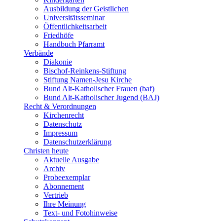
Ausbildung der Geistlichen
Universitätsseminar
Öffentlichkeitsarbeit
Friedhöfe
Handbuch Pfarramt
Verbände
Diakonie
Bischof-Reinkens-Stiftung
Stiftung Namen-Jesu Kirche
Bund Alt-Katholischer Frauen (baf)
Bund Alt-Katholischer Jugend (BAJ)
Recht & Verordnungen
Kirchenrecht
Datenschutz
Impressum
Datenschutzerklärung
Christen heute
Aktuelle Ausgabe
Archiv
Probeexemplar
Abonnement
Vertrieb
Ihre Meinung
Text- und Fotohinweise