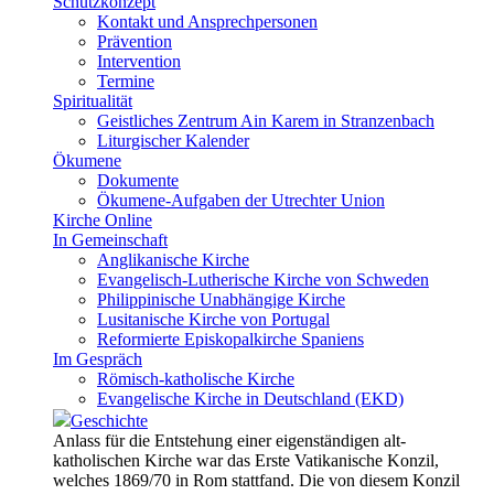
Schutzkonzept
Kontakt und Ansprechpersonen
Prävention
Intervention
Termine
Spiritualität
Geistliches Zentrum Ain Karem in Stranzenbach
Liturgischer Kalender
Ökumene
Dokumente
Ökumene-Aufgaben der Utrechter Union
Kirche Online
In Gemeinschaft
Anglikanische Kirche
Evangelisch-Lutherische Kirche von Schweden
Philippinische Unabhängige Kirche
Lusitanische Kirche von Portugal
Reformierte Episkopalkirche Spaniens
Im Gespräch
Römisch-katholische Kirche
Evangelische Kirche in Deutschland (EKD)
Geschichte
Anlass für die Entstehung einer eigenständigen alt-
katholischen Kirche war das Erste Vatikanische Konzil,
welches 1869/70 in Rom stattfand. Die von diesem Konzil