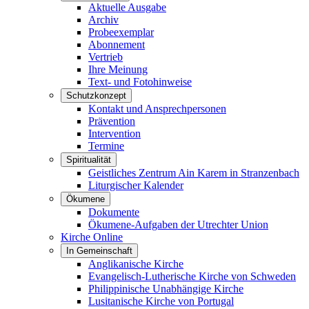
Aktuelle Ausgabe
Archiv
Probeexemplar
Abonnement
Vertrieb
Ihre Meinung
Text- und Fotohinweise
Schutzkonzept
Kontakt und Ansprechpersonen
Prävention
Intervention
Termine
Spiritualität
Geistliches Zentrum Ain Karem in Stranzenbach
Liturgischer Kalender
Ökumene
Dokumente
Ökumene-Aufgaben der Utrechter Union
Kirche Online
In Gemeinschaft
Anglikanische Kirche
Evangelisch-Lutherische Kirche von Schweden
Philippinische Unabhängige Kirche
Lusitanische Kirche von Portugal