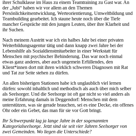
ihrer Schulklasse im Haus zu einem Teamtraining zu Gast war. An
der „Jubi“ haben wir vor allem an den Themen
Persönlichkeitsentwicklung, Werteorientierung, Umweltbildung und
Teambuilding gearbeitet. Ich staune heute noch über die Tiefe
mancher Gespräche mit den jungen Leuten, über ihre Klarheit und
ihr Suchen.
Nach meinem Austritt war ich ein halbes Jahr bei einer privaten
Weiterbildungsagentur tätig und dann knapp zwei Jahre bei der
Lebenshilfe als Sozialdienstmitarbeiter in einer Werkstatt für
Menschen mit psychischer Behinderung. Das war noch einmal
etwas ganz anderes, aber auch ungemein Erfüllendes, den
Klient*innen dort mit ihren wirklich schweren Diagnosen mit Rat
und Tat zur Seite stehen zu dürfen.
An allen bisherigen Stationen habe ich unglaublich viel lernen
dürfen: sowohl inhaltlich und methodisch als auch über mich selber
als Seelsorger. Und die Seelsorge ist oft gar nicht so viel anders als
meine Erfahrung damals in Deggendorf: Menschen mit dem
unterstützen, was sie gerade brauchen, sei es eine Decke, ein offenes
Ohr oder ein Gebet, das man für sie vor Gott bringt.
Ihr Schwerpunkt lag ja lange Jahre in der sogenannten
Kategorialseelsorge. Jetzt sind sie seit vier Jahren Seelsorger von
zwei Gemeinden. Wo liegen die Unterschiede?