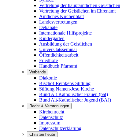
Vertretung der hauptamtlichen Geistlichen
Vertretung der Geistlichen im Ehrenamt
Amtliches Kirchenblatt
Landesvertretungen
Dekanate
Internationale Hilfsprojekte
Kindergarten
Ausbildung der Geistlichen
Universitätsseminar
Öffentlichkeitsarbeit
Friedhöfe
Handbuch Pfarramt
Verbände
Diakonie
Bischof-Reinkens-Stiftung
Stiftung Namen-Jesu Kirche
Bund Alt-Katholischer Frauen (baf)
Bund Alt-Katholischer Jugend (BAJ)
Recht & Verordnungen
Kirchenrecht
Datenschutz
Impressum
Datenschutzerklärung
Christen heute