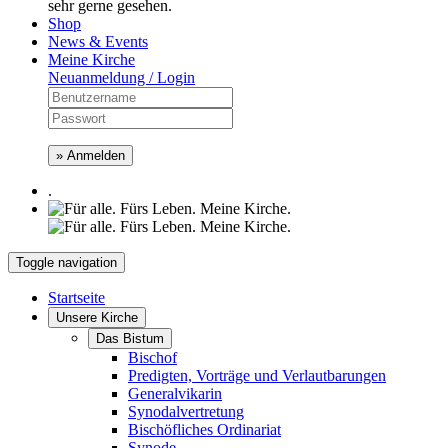
sehr gerne gesehen.
Shop
News & Events
Meine Kirche
Neuanmeldung / Login
» Anmelden
.
Toggle navigation
Startseite
Unsere Kirche
Das Bistum
Bischof
Predigten, Vorträge und Verlautbarungen
Generalvikarin
Synodalvertretung
Bischöfliches Ordinariat
Synode