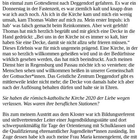
bin einmal zum Gottesdienst nach Deggendorf gefahren. Es war ein
Donnerstag in der Fastenzeit, es war ziemlich kalt und knapp dran
war ich auch noch. Als ich in die Kirche kam und mich ein wenig
umsah, kam Thomas Walter auf mich zu. Mein erster Impuls: ich
hab‘ was falsch gemacht beim Reinkommen. Aber weit gefehlt!
Thomas hat mich herzlich begrüßt und mir gleich eine Decke in die
Hand gedrückt: „Bei uns in der Kirche ist es immer so kalt, hier
haben Sie eine Decke, damit sie nicht allzu sehr frieren müssen.“
Dieses Erlebnis war für mich ungemein prägend. Eine Kirche, in der
man so herzlich willkommen geheißen wird und in der Bedürfnisse
wirklich gesehen werden, das hat mich beeindruckt. Auch meinen
Dienst hier in Regensburg und Passau möchte ich so verstehen: die
Menschen sehen und willkommen heißen in unserer Gemeinschaft
der Gottsucher*innen. Das Geistliche Zentrum Deggendorf gibt es
mittlerweile leider nicht mehr; die Decke von damals habe ich aber
nach der Auflösung behalten dürfen und halte sie in Ehren.
Sie haben die römisch-katholische Kirche 2020 der Liebe wegen
verlassen. Was waren ihre beruflichen Stationen?
Bis zum meinem Austritt aus dem Kloster war ich Bildungsreferent
und stellvertretender Leiter einer Jugendbildungsstätte und dort
schwerpunktmäßig für Tage der Orientierung mit Schulklassen und
die Qualifizierung ehrenamtlicher Jugendleiter*innen zuständig. Im
Zuge dessen habe ich auch meine Frau Maria kennengelernt, die mit