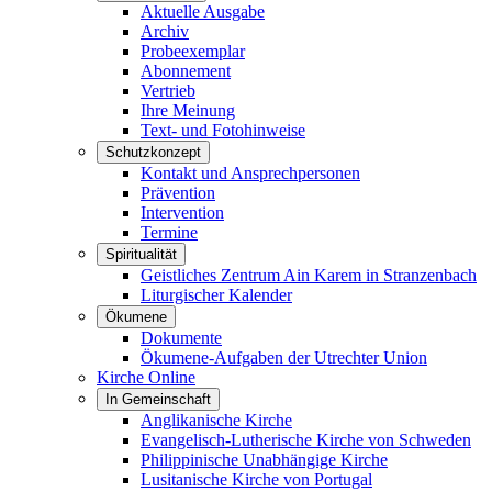
Aktuelle Ausgabe
Archiv
Probeexemplar
Abonnement
Vertrieb
Ihre Meinung
Text- und Fotohinweise
Schutzkonzept
Kontakt und Ansprechpersonen
Prävention
Intervention
Termine
Spiritualität
Geistliches Zentrum Ain Karem in Stranzenbach
Liturgischer Kalender
Ökumene
Dokumente
Ökumene-Aufgaben der Utrechter Union
Kirche Online
In Gemeinschaft
Anglikanische Kirche
Evangelisch-Lutherische Kirche von Schweden
Philippinische Unabhängige Kirche
Lusitanische Kirche von Portugal