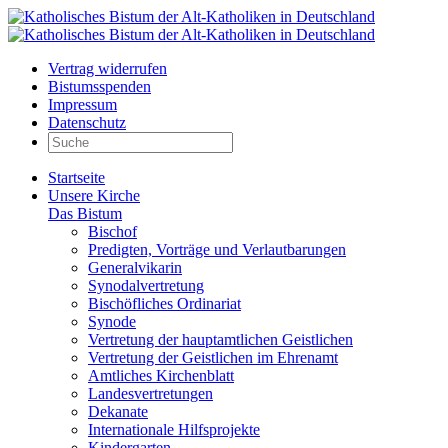
Vertrag widerrufen
Bistumsspenden
Impressum
Datenschutz
Startseite
Unsere Kirche
Das Bistum
Bischof
Predigten, Vorträge und Verlautbarungen
Generalvikarin
Synodalvertretung
Bischöfliches Ordinariat
Synode
Vertretung der hauptamtlichen Geistlichen
Vertretung der Geistlichen im Ehrenamt
Amtliches Kirchenblatt
Landesvertretungen
Dekanate
Internationale Hilfsprojekte
Kindergarten