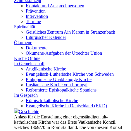
Schutzkonzept
Kontakt und Ansprechpersonen
Prävention
Intervention
Termine
Spiritualität
Geistliches Zentrum Ain Karem in Stranzenbach
Liturgischer Kalender
Ökumene
Dokumente
Ökumene-Aufgaben der Utrechter Union
Kirche Online
In Gemeinschaft
Anglikanische Kirche
Evangelisch-Lutherische Kirche von Schweden
Philippinische Unabhängige Kirche
Lusitanische Kirche von Portugal
Reformierte Episkopalkirche Spaniens
Im Gespräch
Römisch-katholische Kirche
Evangelische Kirche in Deutschland (EKD)
Geschichte
Anlass für die Entstehung einer eigenständigen alt-
katholischen Kirche war das Erste Vatikanische Konzil,
welches 1869/70 in Rom stattfand. Die von diesem Konzil