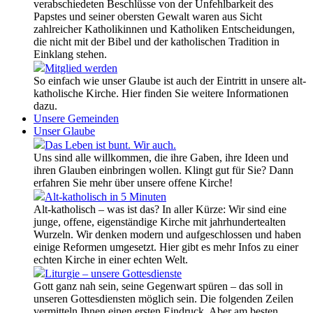
verabschiedeten Beschlüsse von der Unfehlbarkeit des
Papstes und seiner obersten Gewalt waren aus Sicht
zahlreicher Katholikinnen und Katholiken Entscheidungen,
die nicht mit der Bibel und der katholischen Tradition in
Einklang stehen.
Mitglied werden
So einfach wie unser Glaube ist auch der Eintritt in unsere alt-
katholische Kirche. Hier finden Sie weitere Informationen
dazu.
Unsere Gemeinden
Unser Glaube
Das Leben ist bunt. Wir auch.
Uns sind alle willkommen, die ihre Gaben, ihre Ideen und
ihren Glauben einbringen wollen. Klingt gut für Sie? Dann
erfahren Sie mehr über unsere offene Kirche!
Alt-katholisch in 5 Minuten
Alt-katholisch – was ist das? In aller Kürze: Wir sind eine
junge, offene, eigenständige Kirche mit jahrhundertealten
Wurzeln. Wir denken modern und aufgeschlossen und haben
einige Reformen umgesetzt. Hier gibt es mehr Infos zu einer
echten Kirche in einer echten Welt.
Liturgie – unsere Gottesdienste
Gott ganz nah sein, seine Gegenwart spüren – das soll in
unseren Gottesdiensten möglich sein. Die folgenden Zeilen
vermitteln Ihnen einen ersten Eindruck. Aber am besten