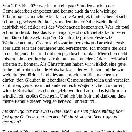
Von 2015 bis 2020 war ich mit ein paar Stunden auch in der
Gemeindearbeit eingesetzt und konnte auch da viele wichtige
Erfahrungen sammeln. Aber klar, die Arbeit jetzt unterscheidet sich
schon in gewissen Punkten, vor allem in der Arbeitszeit, die sich
natürlich viel stärker auf das Wochenende konzentriert. Was ich total
schön finde ist, dass das Kirchenjahr jetzt noch viel stärker unseren
familiären Jahreszyklus prägt. Gerade die großen Feste wie
Weihnachten und Ostern sind zwar immer zeit- und arbeitsintensiv,
aber auch sehr tief berührend und bereichernd. Ich möchte die Zeit
in der Jugendarbeit und mit den psychisch kranken Menschen nicht
missen, bin aber durchaus froh, nun auch wieder stärker theologisch
arbeiten zu können. Als Christ*innen haben wir wirklich eine gute,
frohe und frohmachende Botschaft, aus der wir leben und die wir
weitertragen dürfen. Und dies auch noch beruflich machen zu
dürfen, den Glauben in lebendiger Gemeinschaft teilen und vertiefen
zu dürfen, gemeinsam mit anderen nach Wegen suchen zu dürfen,
wie die Botschaft Jesu heute gelebt werden kann – das ist für mich
wirklich ein großes Geschenk. Und ich bin froh und dankbar, dass
meine Familie diesen Weg so liebevoll unterstützt!
Sie sind Pfarrer von zwei Gemeinden, die sich flächenmäßig über
fast ganz Ostbayern erstrecken. Wie lässt sich da Seelsorge gut
gestalten?
Ein großer Pluspunkt ist unsere Wohnsituation in der Mitte zwischen