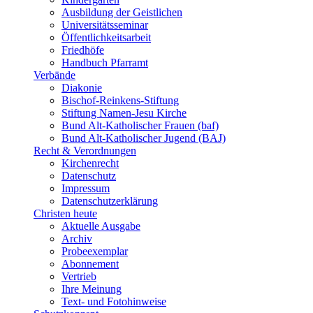
Ausbildung der Geistlichen
Universitätsseminar
Öffentlichkeitsarbeit
Friedhöfe
Handbuch Pfarramt
Verbände
Diakonie
Bischof-Reinkens-Stiftung
Stiftung Namen-Jesu Kirche
Bund Alt-Katholischer Frauen (baf)
Bund Alt-Katholischer Jugend (BAJ)
Recht & Verordnungen
Kirchenrecht
Datenschutz
Impressum
Datenschutzerklärung
Christen heute
Aktuelle Ausgabe
Archiv
Probeexemplar
Abonnement
Vertrieb
Ihre Meinung
Text- und Fotohinweise