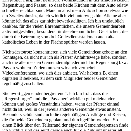
Regensburg und Passau, so dass beide Kirchen mit dem Auto relativ
schnell erreichbar sind. Manchmal ist mein Auto schon so etwas wie
ein Zweitwohnsitz, da ich wirklich viel unterwegs bin. Alleine aber
könnte ich das alles gar nicht bewerkstelligen. Ich bin unglaublich
dankbar, für die vielen Ehrenamtlichen, die unsere Gemeindearbeit
aktiv mitgestalten, besonders für die ehrenamtlichen Geistlichen, die
durch die Betreuung von drei Gottesdienststationen auch alt-
katholisches Leben in der Fläche spürbar werden lassen.
Nichtsdestotrotz konzentrieren sich viele Gemeindeangebote an den
Sonntagen, da nicht nur ich als Pfarrer Anfahrtswege habe, sondern
auch die allermeisten Gemeindemitglieder nicht in Regensburg bzw.
Passau wohnen. Zudem nutzen wir auch vermehrt
Videokonferenzen, wo sich dies anbietet. Wir haben z.B. einen
digitalen Bibelkreis, zu dem sich Mitglieder beider Gemeinden
regelmäßig zuschalten.
Stichwort „gemeindeübergreifend“: Ich bin froh, dass die
„Regensburger“ und die „Passauer“ wirklich gut miteinander
können und großes Verständnis haben, wenn der Pfarrer einmal
nicht da ist, weil in der jeweils anderen Gemeinde etwas ansteht.
Besonders schön sind auch die regelmäßigen Ausflüge und Reisen,
die für beide Gemeinden geplant und durchgeführt werden. So
einen Blick über den Tellerrand der eigenen Gemeindegrenzen finde
ich wichtig, und das wird gerade auch für die Zukunft unseres alt-