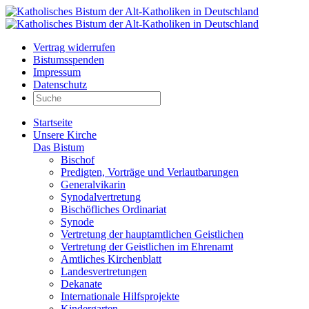
Vertrag widerrufen
Bistumsspenden
Impressum
Datenschutz
Startseite
Unsere Kirche
Das Bistum
Bischof
Predigten, Vorträge und Verlautbarungen
Generalvikarin
Synodalvertretung
Bischöfliches Ordinariat
Synode
Vertretung der hauptamtlichen Geistlichen
Vertretung der Geistlichen im Ehrenamt
Amtliches Kirchenblatt
Landesvertretungen
Dekanate
Internationale Hilfsprojekte
Kindergarten