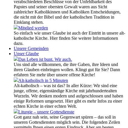
verabschiedeten Beschlüsse von der Unfehlbarkeit des
Papstes und seiner obersten Gewalt waren aus Sicht
zahlreicher Katholikinnen und Katholiken Entscheidungen,
die nicht mit der Bibel und der katholischen Tradition in
Einklang stehen.
Mitglied werden
So einfach wie unser Glaube ist auch der Eintritt in unsere alt-
katholische Kirche. Hier finden Sie weitere Informationen
dazu.
Unsere Gemeinden
Unser Glaube
Das Leben ist bunt. Wir auch.
Uns sind alle willkommen, die ihre Gaben, ihre Ideen und
ihren Glauben einbringen wollen. Klingt gut für Sie? Dann
erfahren Sie mehr über unsere offene Kirche!
Alt-katholisch in 5 Minuten
Alt-katholisch – was ist das? In aller Kürze: Wir sind eine
junge, offene, eigenständige Kirche mit jahrhundertealten
Wurzeln. Wir denken modern und aufgeschlossen und haben
einige Reformen umgesetzt. Hier gibt es mehr Infos zu einer
echten Kirche in einer echten Welt.
Liturgie – unsere Gottesdienste
Gott ganz nah sein, seine Gegenwart spüren – das soll in
unseren Gottesdiensten möglich sein. Die folgenden Zeilen
vermitteln Ihnen einen ersten Eindruck. Aber am besten