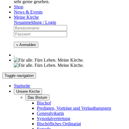
sehr gerne gesehen.
Shop
News & Events
Meine Kirche
Neuanmeldung / Login
» Anmelden
.
Toggle navigation
Startseite
Unsere Kirche
Das Bistum
Bischof
Predigten, Vorträge und Verlautbarungen
Generalvikarin
Synodalvertretung
Bischöfliches Ordinariat
Synode