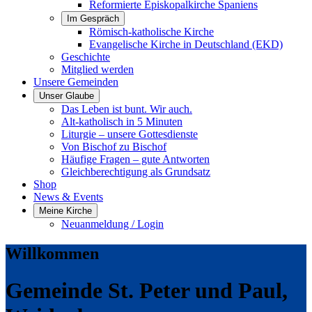
Reformierte Episkopalkirche Spaniens
Im Gespräch
Römisch-katholische Kirche
Evangelische Kirche in Deutschland (EKD)
Geschichte
Mitglied werden
Unsere Gemeinden
Unser Glaube
Das Leben ist bunt. Wir auch.
Alt-katholisch in 5 Minuten
Liturgie – unsere Gottesdienste
Von Bischof zu Bischof
Häufige Fragen – gute Antworten
Gleichberechtigung als Grundsatz
Shop
News & Events
Meine Kirche
Neuanmeldung / Login
Willkommen
Gemeinde St. Peter und Paul,