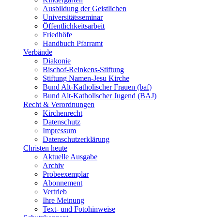
Ausbildung der Geistlichen
Universitätsseminar
Öffentlichkeitsarbeit
Friedhöfe
Handbuch Pfarramt
Verbände
Diakonie
Bischof-Reinkens-Stiftung
Stiftung Namen-Jesu Kirche
Bund Alt-Katholischer Frauen (baf)
Bund Alt-Katholischer Jugend (BAJ)
Recht & Verordnungen
Kirchenrecht
Datenschutz
Impressum
Datenschutzerklärung
Christen heute
Aktuelle Ausgabe
Archiv
Probeexemplar
Abonnement
Vertrieb
Ihre Meinung
Text- und Fotohinweise