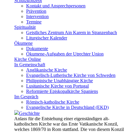
Schutzkonzept
Kontakt und Ansprechpersonen
Prävention
Intervention
Termine
Spiritualität
Geistliches Zentrum Ain Karem in Stranzenbach
Liturgischer Kalender
Ökumene
Dokumente
Ökumene-Aufgaben der Utrechter Union
Kirche Online
In Gemeinschaft
Anglikanische Kirche
Evangelisch-Lutherische Kirche von Schweden
Philippinische Unabhängige Kirche
Lusitanische Kirche von Portugal
Reformierte Episkopalkirche Spaniens
Im Gespräch
Römisch-katholische Kirche
Evangelische Kirche in Deutschland (EKD)
Geschichte
Anlass für die Entstehung einer eigenständigen alt-
katholischen Kirche war das Erste Vatikanische Konzil,
welches 1869/70 in Rom stattfand. Die von diesem Konzil