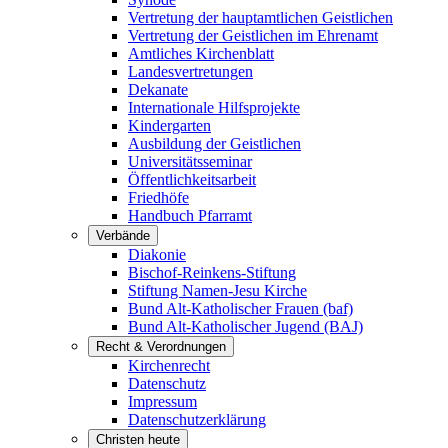
Vertretung der hauptamtlichen Geistlichen
Vertretung der Geistlichen im Ehrenamt
Amtliches Kirchenblatt
Landesvertretungen
Dekanate
Internationale Hilfsprojekte
Kindergarten
Ausbildung der Geistlichen
Universitätsseminar
Öffentlichkeitsarbeit
Friedhöfe
Handbuch Pfarramt
Verbände
Diakonie
Bischof-Reinkens-Stiftung
Stiftung Namen-Jesu Kirche
Bund Alt-Katholischer Frauen (baf)
Bund Alt-Katholischer Jugend (BAJ)
Recht & Verordnungen
Kirchenrecht
Datenschutz
Impressum
Datenschutzerklärung
Christen heute