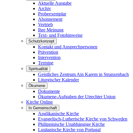
Aktuelle Ausgabe
Archiv
Probeexemplar
Abonnement
Vertrieb
Ihre Meinung
Text- und Fotohinweise
Schutzkonzept
Kontakt und Ansprechpersonen
Prävention
Intervention
Termine
Spiritualität
Geistliches Zentrum Ain Karem in Stranzenbach
Liturgischer Kalender
Ökumene
Dokumente
Ökumene-Aufgaben der Utrechter Union
Kirche Online
In Gemeinschaft
Anglikanische Kirche
Evangelisch-Lutherische Kirche von Schweden
Philippinische Unabhängige Kirche
Lusitanische Kirche von Portugal