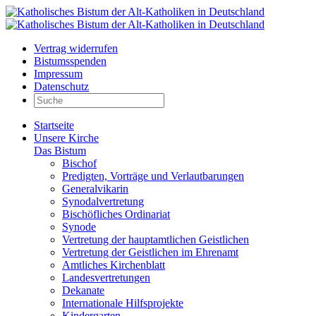
Vertrag widerrufen
Bistumsspenden
Impressum
Datenschutz
Startseite
Unsere Kirche
Das Bistum
Bischof
Predigten, Vorträge und Verlautbarungen
Generalvikarin
Synodalvertretung
Bischöfliches Ordinariat
Synode
Vertretung der hauptamtlichen Geistlichen
Vertretung der Geistlichen im Ehrenamt
Amtliches Kirchenblatt
Landesvertretungen
Dekanate
Internationale Hilfsprojekte
Kindergarten