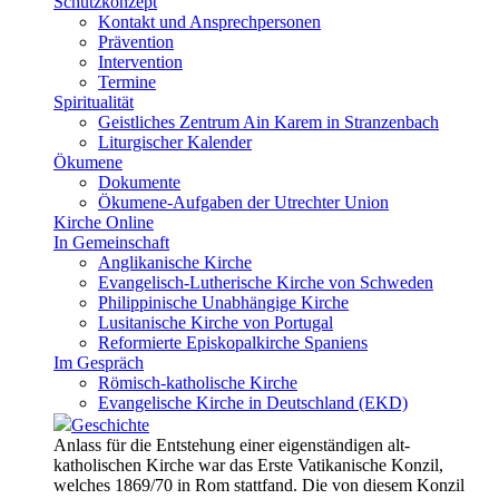
Schutzkonzept
Kontakt und Ansprechpersonen
Prävention
Intervention
Termine
Spiritualität
Geistliches Zentrum Ain Karem in Stranzenbach
Liturgischer Kalender
Ökumene
Dokumente
Ökumene-Aufgaben der Utrechter Union
Kirche Online
In Gemeinschaft
Anglikanische Kirche
Evangelisch-Lutherische Kirche von Schweden
Philippinische Unabhängige Kirche
Lusitanische Kirche von Portugal
Reformierte Episkopalkirche Spaniens
Im Gespräch
Römisch-katholische Kirche
Evangelische Kirche in Deutschland (EKD)
Geschichte
Anlass für die Entstehung einer eigenständigen alt-
katholischen Kirche war das Erste Vatikanische Konzil,
welches 1869/70 in Rom stattfand. Die von diesem Konzil