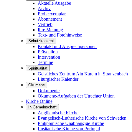
Aktuelle Ausgabe
Archiv
Probeexemplar
Abonnement
Vertrieb
Ihre Meinung
Text- und Fotohinweise
Schutzkonzept
Kontakt und Ansprechpersonen
Prävention
Intervention
Termine
Spiritualität
Geistliches Zentrum Ain Karem in Stranzenbach
Liturgischer Kalender
Ökumene
Dokumente
Ökumene-Aufgaben der Utrechter Union
Kirche Online
In Gemeinschaft
Anglikanische Kirche
Evangelisch-Lutherische Kirche von Schweden
Philippinische Unabhängige Kirche
Lusitanische Kirche von Portugal