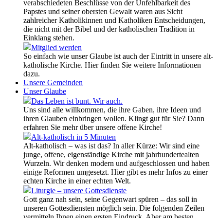
verabschiedeten Beschlüsse von der Unfehlbarkeit des
Papstes und seiner obersten Gewalt waren aus Sicht
zahlreicher Katholikinnen und Katholiken Entscheidungen,
die nicht mit der Bibel und der katholischen Tradition in
Einklang stehen.
Mitglied werden
So einfach wie unser Glaube ist auch der Eintritt in unsere alt-
katholische Kirche. Hier finden Sie weitere Informationen
dazu.
Unsere Gemeinden
Unser Glaube
Das Leben ist bunt. Wir auch.
Uns sind alle willkommen, die ihre Gaben, ihre Ideen und
ihren Glauben einbringen wollen. Klingt gut für Sie? Dann
erfahren Sie mehr über unsere offene Kirche!
Alt-katholisch in 5 Minuten
Alt-katholisch – was ist das? In aller Kürze: Wir sind eine
junge, offene, eigenständige Kirche mit jahrhundertealten
Wurzeln. Wir denken modern und aufgeschlossen und haben
einige Reformen umgesetzt. Hier gibt es mehr Infos zu einer
echten Kirche in einer echten Welt.
Liturgie – unsere Gottesdienste
Gott ganz nah sein, seine Gegenwart spüren – das soll in
unseren Gottesdiensten möglich sein. Die folgenden Zeilen
vermitteln Ihnen einen ersten Eindruck. Aber am besten