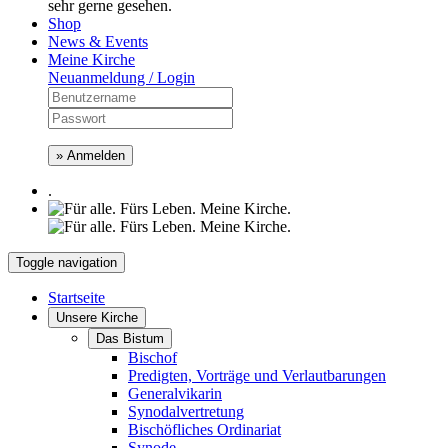
sehr gerne gesehen.
Shop
News & Events
Meine Kirche
Neuanmeldung / Login
» Anmelden
.
Toggle navigation
Startseite
Unsere Kirche
Das Bistum
Bischof
Predigten, Vorträge und Verlautbarungen
Generalvikarin
Synodalvertretung
Bischöfliches Ordinariat
Synode