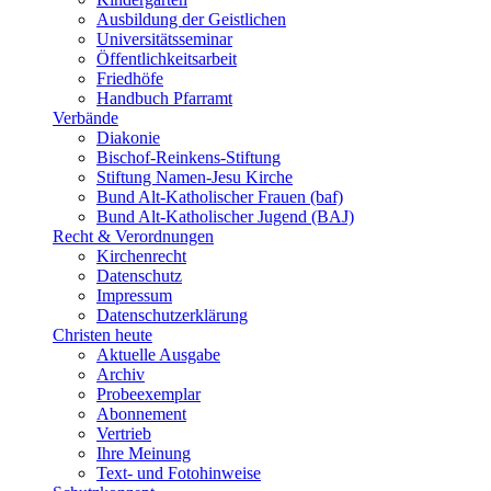
Ausbildung der Geistlichen
Universitätsseminar
Öffentlichkeitsarbeit
Friedhöfe
Handbuch Pfarramt
Verbände
Diakonie
Bischof-Reinkens-Stiftung
Stiftung Namen-Jesu Kirche
Bund Alt-Katholischer Frauen (baf)
Bund Alt-Katholischer Jugend (BAJ)
Recht & Verordnungen
Kirchenrecht
Datenschutz
Impressum
Datenschutzerklärung
Christen heute
Aktuelle Ausgabe
Archiv
Probeexemplar
Abonnement
Vertrieb
Ihre Meinung
Text- und Fotohinweise