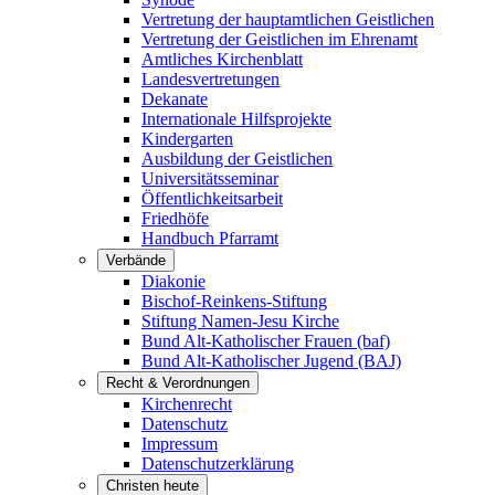
Vertretung der hauptamtlichen Geistlichen
Vertretung der Geistlichen im Ehrenamt
Amtliches Kirchenblatt
Landesvertretungen
Dekanate
Internationale Hilfsprojekte
Kindergarten
Ausbildung der Geistlichen
Universitätsseminar
Öffentlichkeitsarbeit
Friedhöfe
Handbuch Pfarramt
Verbände
Diakonie
Bischof-Reinkens-Stiftung
Stiftung Namen-Jesu Kirche
Bund Alt-Katholischer Frauen (baf)
Bund Alt-Katholischer Jugend (BAJ)
Recht & Verordnungen
Kirchenrecht
Datenschutz
Impressum
Datenschutzerklärung
Christen heute