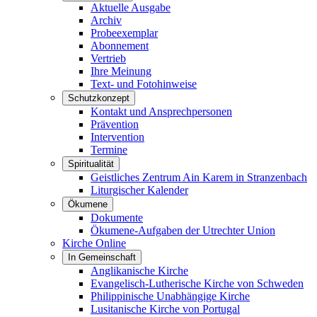
Aktuelle Ausgabe
Archiv
Probeexemplar
Abonnement
Vertrieb
Ihre Meinung
Text- und Fotohinweise
Schutzkonzept
Kontakt und Ansprechpersonen
Prävention
Intervention
Termine
Spiritualität
Geistliches Zentrum Ain Karem in Stranzenbach
Liturgischer Kalender
Ökumene
Dokumente
Ökumene-Aufgaben der Utrechter Union
Kirche Online
In Gemeinschaft
Anglikanische Kirche
Evangelisch-Lutherische Kirche von Schweden
Philippinische Unabhängige Kirche
Lusitanische Kirche von Portugal