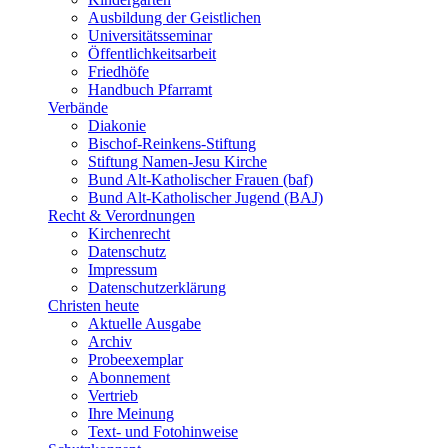
Ausbildung der Geistlichen
Universitätsseminar
Öffentlichkeitsarbeit
Friedhöfe
Handbuch Pfarramt
Verbände
Diakonie
Bischof-Reinkens-Stiftung
Stiftung Namen-Jesu Kirche
Bund Alt-Katholischer Frauen (baf)
Bund Alt-Katholischer Jugend (BAJ)
Recht & Verordnungen
Kirchenrecht
Datenschutz
Impressum
Datenschutzerklärung
Christen heute
Aktuelle Ausgabe
Archiv
Probeexemplar
Abonnement
Vertrieb
Ihre Meinung
Text- und Fotohinweise