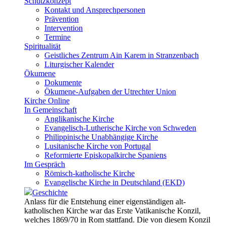
Schutzkonzept
Kontakt und Ansprechpersonen
Prävention
Intervention
Termine
Spiritualität
Geistliches Zentrum Ain Karem in Stranzenbach
Liturgischer Kalender
Ökumene
Dokumente
Ökumene-Aufgaben der Utrechter Union
Kirche Online
In Gemeinschaft
Anglikanische Kirche
Evangelisch-Lutherische Kirche von Schweden
Philippinische Unabhängige Kirche
Lusitanische Kirche von Portugal
Reformierte Episkopalkirche Spaniens
Im Gespräch
Römisch-katholische Kirche
Evangelische Kirche in Deutschland (EKD)
Geschichte
Anlass für die Entstehung einer eigenständigen alt-
katholischen Kirche war das Erste Vatikanische Konzil,
welches 1869/70 in Rom stattfand. Die von diesem Konzil