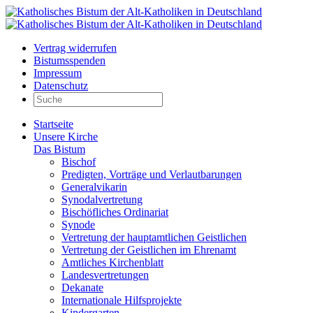
Vertrag widerrufen
Bistumsspenden
Impressum
Datenschutz
Startseite
Unsere Kirche
Das Bistum
Bischof
Predigten, Vorträge und Verlautbarungen
Generalvikarin
Synodalvertretung
Bischöfliches Ordinariat
Synode
Vertretung der hauptamtlichen Geistlichen
Vertretung der Geistlichen im Ehrenamt
Amtliches Kirchenblatt
Landesvertretungen
Dekanate
Internationale Hilfsprojekte
Kindergarten