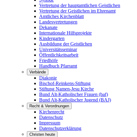
Vertretung der hauptamtlichen Geistlichen
Vertretung der Geistlichen im Ehrenamt
Amtliches Kirchenblatt
Landesvertretungen
Dekanate
Internationale Hilfsprojekte
Kindergarten
Ausbildung der Geistlichen
Universitätsseminar
Öffentlichkeitsarbeit
Friedhöfe
Handbuch Pfarramt
Verbände
Diakonie
Bischof-Reinkens-Stiftung
Stiftung Namen-Jesu Kirche
Bund Alt-Katholischer Frauen (baf)
Bund Alt-Katholischer Jugend (BAJ)
Recht & Verordnungen
Kirchenrecht
Datenschutz
Impressum
Datenschutzerklärung
Christen heute