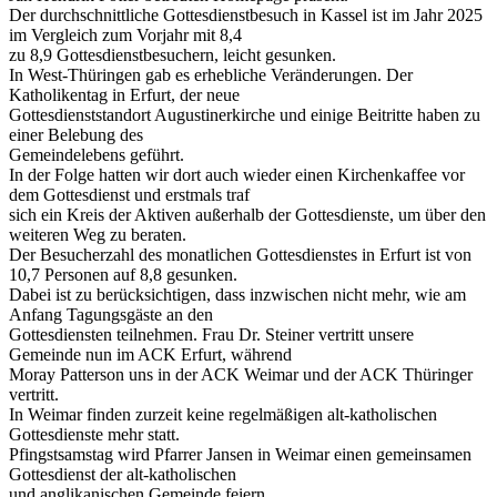
Der durchschnittliche Gottesdienstbesuch in Kassel ist im Jahr 2025
im Vergleich zum Vorjahr mit 8,4
zu 8,9 Gottesdienstbesuchern, leicht gesunken.
In West-Thüringen gab es erhebliche Veränderungen. Der
Katholikentag in Erfurt, der neue
Gottesdienststandort Augustinerkirche und einige Beitritte haben zu
einer Belebung des
Gemeindelebens geführt.
In der Folge hatten wir dort auch wieder einen Kirchenkaffee vor
dem Gottesdienst und erstmals traf
sich ein Kreis der Aktiven außerhalb der Gottesdienste, um über den
weiteren Weg zu beraten.
Der Besucherzahl des monatlichen Gottesdienstes in Erfurt ist von
10,7 Personen auf 8,8 gesunken.
Dabei ist zu berücksichtigen, dass inzwischen nicht mehr, wie am
Anfang Tagungsgäste an den
Gottesdiensten teilnehmen. Frau Dr. Steiner vertritt unsere
Gemeinde nun im ACK Erfurt, während
Moray Patterson uns in der ACK Weimar und der ACK Thüringer
vertritt.
In Weimar finden zurzeit keine regelmäßigen alt-katholischen
Gottesdienste mehr statt.
Pfingstsamstag wird Pfarrer Jansen in Weimar einen gemeinsamen
Gottesdienst der alt-katholischen
und anglikanischen Gemeinde feiern.