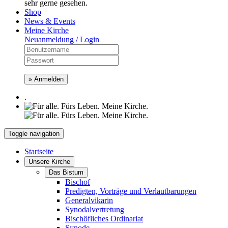
sehr gerne gesehen.
Shop
News & Events
Meine Kirche
Neuanmeldung / Login
» Anmelden
.
Toggle navigation
Startseite
Unsere Kirche
Das Bistum
Bischof
Predigten, Vorträge und Verlautbarungen
Generalvikarin
Synodalvertretung
Bischöfliches Ordinariat
Synode