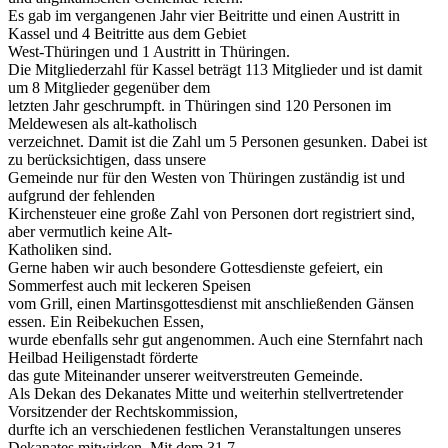
Es gab im vergangenen Jahr vier Beitritte und einen Austritt in
Kassel und 4 Beitritte aus dem Gebiet
West-Thüringen und 1 Austritt in Thüringen.
Die Mitgliederzahl für Kassel beträgt 113 Mitglieder und ist damit
um 8 Mitglieder gegenüber dem
letzten Jahr geschrumpft. in Thüringen sind 120 Personen im
Meldewesen als alt-katholisch
verzeichnet. Damit ist die Zahl um 5 Personen gesunken. Dabei ist
zu berücksichtigen, dass unsere
Gemeinde nur für den Westen von Thüringen zuständig ist und
aufgrund der fehlenden
Kirchensteuer eine große Zahl von Personen dort registriert sind,
aber vermutlich keine Alt-
Katholiken sind.
Gerne haben wir auch besondere Gottesdienste gefeiert, ein
Sommerfest auch mit leckeren Speisen
vom Grill, einen Martinsgottesdienst mit anschließenden Gänsen
essen. Ein Reibekuchen Essen,
wurde ebenfalls sehr gut angenommen. Auch eine Sternfahrt nach
Heilbad Heiligenstadt förderte
das gute Miteinander unserer weitverstreuten Gemeinde.
Als Dekan des Dekanates Mitte und weiterhin stellvertretender
Vorsitzender der Rechtskommission,
durfte ich an verschiedenen festlichen Veranstaltungen unseres
Dekanates mitwirken. Mit dem 31.7.