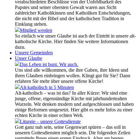
verabschiedeten Beschlüsse von der Unfehlbarkeit des
Papstes und seiner obersten Gewalt waren aus Sicht
zahlreicher Katholikinnen und Katholiken Entscheidungen,
die nicht mit der Bibel und der katholischen Tradition in
Einklang stehen.
Mitglied werden
So einfach wie unser Glaube ist auch der Eintritt in unsere alt-
katholische Kirche. Hier finden Sie weitere Informationen
dazu.
Unsere Gemeinden
Unser Glaube
Das Leben ist bunt. Wir auch.
Uns sind alle willkommen, die ihre Gaben, ihre Ideen und
ihren Glauben einbringen wollen. Klingt gut für Sie? Dann
erfahren Sie mehr über unsere offene Kirche!
Alt-katholisch in 5 Minuten
Alt-katholisch – was ist das? In aller Kürze: Wir sind eine
junge, offene, eigenständige Kirche mit jahrhundertealten
Wurzeln. Wir denken modern und aufgeschlossen und haben
einige Reformen umgesetzt. Hier gibt es mehr Infos zu einer
echten Kirche in einer echten Welt.
Liturgie – unsere Gottesdienste
Gott ganz nah sein, seine Gegenwart spüren – das soll in
unseren Gottesdiensten möglich sein. Die folgenden Zeilen
vermitteln Ihnen einen ersten Eindruck. Aber am besten