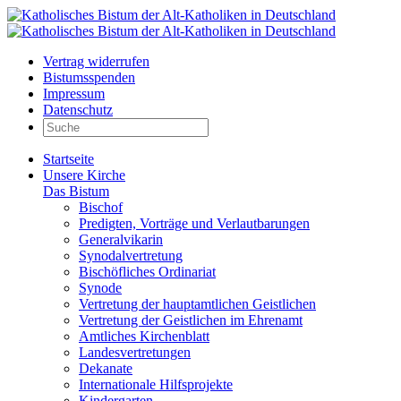
Vertrag widerrufen
Bistumsspenden
Impressum
Datenschutz
Startseite
Unsere Kirche
Das Bistum
Bischof
Predigten, Vorträge und Verlautbarungen
Generalvikarin
Synodalvertretung
Bischöfliches Ordinariat
Synode
Vertretung der hauptamtlichen Geistlichen
Vertretung der Geistlichen im Ehrenamt
Amtliches Kirchenblatt
Landesvertretungen
Dekanate
Internationale Hilfsprojekte
Kindergarten