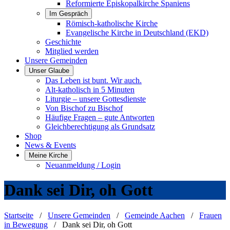
Reformierte Episkopalkirche Spaniens
Im Gespräch
Römisch-katholische Kirche
Evangelische Kirche in Deutschland (EKD)
Geschichte
Mitglied werden
Unsere Gemeinden
Unser Glaube
Das Leben ist bunt. Wir auch.
Alt-katholisch in 5 Minuten
Liturgie – unsere Gottesdienste
Von Bischof zu Bischof
Häufige Fragen – gute Antworten
Gleichberechtigung als Grundsatz
Shop
News & Events
Meine Kirche
Neuanmeldung / Login
Dank sei Dir, oh Gott
Startseite
/
Unsere Gemeinden
/
Gemeinde Aachen
/
Frauen
in Bewegung
/
Dank sei Dir, oh Gott