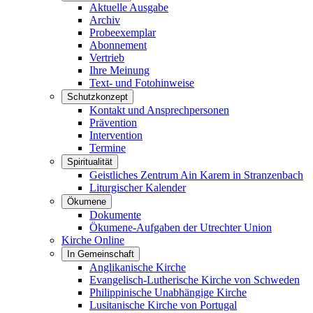
Aktuelle Ausgabe
Archiv
Probeexemplar
Abonnement
Vertrieb
Ihre Meinung
Text- und Fotohinweise
Schutzkonzept
Kontakt und Ansprechpersonen
Prävention
Intervention
Termine
Spiritualität
Geistliches Zentrum Ain Karem in Stranzenbach
Liturgischer Kalender
Ökumene
Dokumente
Ökumene-Aufgaben der Utrechter Union
Kirche Online
In Gemeinschaft
Anglikanische Kirche
Evangelisch-Lutherische Kirche von Schweden
Philippinische Unabhängige Kirche
Lusitanische Kirche von Portugal