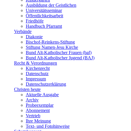
Ausbildung der Geistlichen
Universitätsseminar
Öffentlichkeitsarbeit
Friedhöfe
Handbuch Pfarramt
Verbände
Diakonie
Bischof-Reinkens-Stiftung
Stiftung Namen-Jesu Kirche
Bund Alt-Katholischer Frauen (baf)
Bund Alt-Katholischer Jugend (BAJ)
Recht & Verordnungen
Kirchenrecht
Datenschutz
Impressum
Datenschutzerklärung
Christen heute
Aktuelle Ausgabe
Archiv
Probeexemplar
Abonnement
Vertrieb
Ihre Meinung
Text- und Fotohinweise