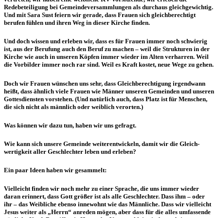
Redebeteiligung bei Gemeindeversammlungen als durchaus gleichgewichtig.
Und mit Sara Sust feiern wir gerade, dass Frauen sich gleichberechtigt
berufen fühlen und ihren Weg in dieser Kirche finden.
Und doch wissen und erleben wir, dass es für Frauen immer noch schwierig
ist, aus der Berufung auch den Beruf zu machen – weil die Strukturen in der
Kirche wie auch in unseren Köpfen immer wieder im Alten verharren. Weil
die Vorbilder immer noch rar sind. Weil es Kraft kostet, neue Wege zu gehen.
Doch wir Frauen wünschen uns sehr, dass Gleichberechtigung irgendwann
heißt, dass ähnlich viele Frauen wie Männer unseren Gemeinden und unseren
Gottesdiensten vorstehen. (Und natürlich auch, dass Platz ist für Menschen,
die sich nicht als männlich oder weiblich verorten.)
Was können wir dazu tun, haben wir uns gefragt.
Wie kann sich unsere Gemeinde weiterentwickeln, damit wir die Gleich­
wertig­keit aller Geschlechter leben und erleben?
Ein paar Ideen haben wir gesammelt:
Vielleicht finden wir noch mehr zu einer Sprache, die uns immer wieder
daran erinnert, dass Gott größer ist als alle Geschlechter. Dass ihm – oder
ihr – das Weibliche ebenso innewohnt wie das Männliche. Dass wir vielleicht
Jesus weiter als „Herrn“ anreden mögen, aber dass für die alles umfassende