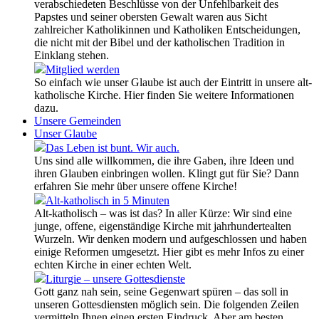
verabschiedeten Beschlüsse von der Unfehlbarkeit des
Papstes und seiner obersten Gewalt waren aus Sicht
zahlreicher Katholikinnen und Katholiken Entscheidungen,
die nicht mit der Bibel und der katholischen Tradition in
Einklang stehen.
Mitglied werden
So einfach wie unser Glaube ist auch der Eintritt in unsere alt-
katholische Kirche. Hier finden Sie weitere Informationen
dazu.
Unsere Gemeinden
Unser Glaube
Das Leben ist bunt. Wir auch.
Uns sind alle willkommen, die ihre Gaben, ihre Ideen und
ihren Glauben einbringen wollen. Klingt gut für Sie? Dann
erfahren Sie mehr über unsere offene Kirche!
Alt-katholisch in 5 Minuten
Alt-katholisch – was ist das? In aller Kürze: Wir sind eine
junge, offene, eigenständige Kirche mit jahrhundertealten
Wurzeln. Wir denken modern und aufgeschlossen und haben
einige Reformen umgesetzt. Hier gibt es mehr Infos zu einer
echten Kirche in einer echten Welt.
Liturgie – unsere Gottesdienste
Gott ganz nah sein, seine Gegenwart spüren – das soll in
unseren Gottesdiensten möglich sein. Die folgenden Zeilen
vermitteln Ihnen einen ersten Eindruck. Aber am besten