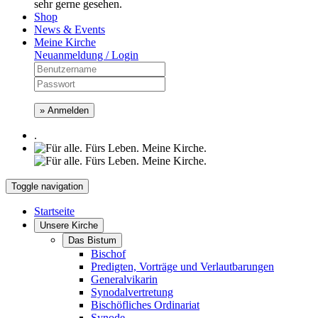
sehr gerne gesehen.
Shop
News & Events
Meine Kirche
Neuanmeldung / Login
» Anmelden
.
Toggle navigation
Startseite
Unsere Kirche
Das Bistum
Bischof
Predigten, Vorträge und Verlautbarungen
Generalvikarin
Synodalvertretung
Bischöfliches Ordinariat
Synode