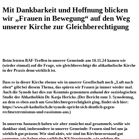
Mit Dankbarkeit und Hoffnung blicken
wir „Frauen in Bewegung“ auf den Weg
unserer Kirche zur Gleichberechtigung
Beim letzten BAF-Treffen in unserer Gemeinde am 16.11.24 kamen wir
(wieder einmal) auf die Frage, wie gleichberechtigt die altkatholische Kirche
in der Praxis denn wirklich ist.
Dass es in dieser Kirche ebenso wie in unserer Gesellschaft noch „Luft nach
oben“ gibt bei diesem Thema, das spüren wir Frauen ja immer wieder mal.
Auch die Synode hat dies zur Kenntnis genommen anhand der soziologischen
Studie der Altkatholikin Dr. Katja Hericks. (Der Bericht zum 3. Synodentag,
an dem es eben auch um Geschlechtergerechtigkeit ging, findet sich hier:
https://www.alt-katholisch.de/synode-spricht-sich-deutlich-gegen-
rechtsextremismus-und-rassismus-aus.)
In unserem Austausch haben wir aber zunächst mal gesammelt, wofür wir
dankbar sind, insbesondere in unserer Gemeinde: Frauen sind bei uns ja
wirklich gut präsent. Wir sind aktiv, wir sind im Kirchenvorstand gut
vertreten, wir haben eine weibliche KV-Vorsitzende, wir erleben die