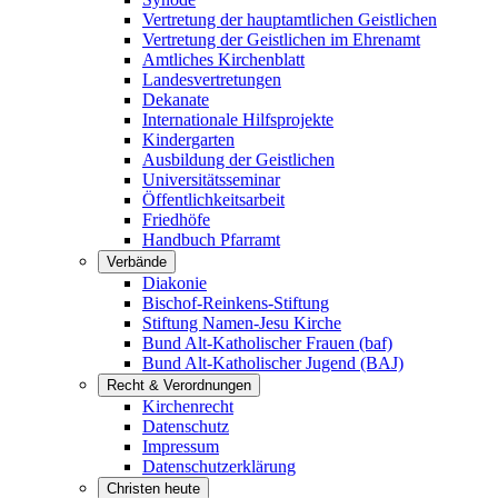
Vertretung der hauptamtlichen Geistlichen
Vertretung der Geistlichen im Ehrenamt
Amtliches Kirchenblatt
Landesvertretungen
Dekanate
Internationale Hilfsprojekte
Kindergarten
Ausbildung der Geistlichen
Universitätsseminar
Öffentlichkeitsarbeit
Friedhöfe
Handbuch Pfarramt
Verbände
Diakonie
Bischof-Reinkens-Stiftung
Stiftung Namen-Jesu Kirche
Bund Alt-Katholischer Frauen (baf)
Bund Alt-Katholischer Jugend (BAJ)
Recht & Verordnungen
Kirchenrecht
Datenschutz
Impressum
Datenschutzerklärung
Christen heute