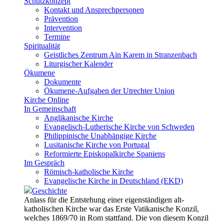
Schutzkonzept
Kontakt und Ansprechpersonen
Prävention
Intervention
Termine
Spiritualität
Geistliches Zentrum Ain Karem in Stranzenbach
Liturgischer Kalender
Ökumene
Dokumente
Ökumene-Aufgaben der Utrechter Union
Kirche Online
In Gemeinschaft
Anglikanische Kirche
Evangelisch-Lutherische Kirche von Schweden
Philippinische Unabhängige Kirche
Lusitanische Kirche von Portugal
Reformierte Episkopalkirche Spaniens
Im Gespräch
Römisch-katholische Kirche
Evangelische Kirche in Deutschland (EKD)
Geschichte
Anlass für die Entstehung einer eigenständigen alt-
katholischen Kirche war das Erste Vatikanische Konzil,
welches 1869/70 in Rom stattfand. Die von diesem Konzil