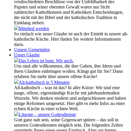
verabschiedeten Beschlüsse von der Unfehlbarkeit des
Papstes und seiner obersten Gewalt waren aus Sicht
zahlreicher Katholikinnen und Katholiken Entscheidungen,
die nicht mit der Bibel und der katholischen Tradition in
Einklang stehen.
Mitglied werden
So einfach wie unser Glaube ist auch der Eintritt in unsere alt-
katholische Kirche. Hier finden Sie weitere Informationen
dazu.
Unsere Gemeinden
Unser Glaube
Das Leben ist bunt. Wir auch.
Uns sind alle willkommen, die ihre Gaben, ihre Ideen und
ihren Glauben einbringen wollen. Klingt gut für Sie? Dann
erfahren Sie mehr über unsere offene Kirche!
Alt-katholisch in 5 Minuten
Alt-katholisch – was ist das? In aller Kürze: Wir sind eine
junge, offene, eigenständige Kirche mit jahrhundertealten
Wurzeln. Wir denken modern und aufgeschlossen und haben
einige Reformen umgesetzt. Hier gibt es mehr Infos zu einer
echten Kirche in einer echten Welt.
Liturgie – unsere Gottesdienste
Gott ganz nah sein, seine Gegenwart spüren – das soll in
unseren Gottesdiensten möglich sein. Die folgenden Zeilen
vermitteln Ihnen einen ersten Eindruck. Aber am besten