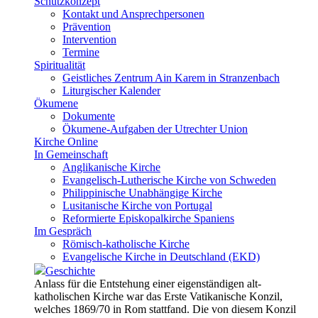
Schutzkonzept
Kontakt und Ansprechpersonen
Prävention
Intervention
Termine
Spiritualität
Geistliches Zentrum Ain Karem in Stranzenbach
Liturgischer Kalender
Ökumene
Dokumente
Ökumene-Aufgaben der Utrechter Union
Kirche Online
In Gemeinschaft
Anglikanische Kirche
Evangelisch-Lutherische Kirche von Schweden
Philippinische Unabhängige Kirche
Lusitanische Kirche von Portugal
Reformierte Episkopalkirche Spaniens
Im Gespräch
Römisch-katholische Kirche
Evangelische Kirche in Deutschland (EKD)
Geschichte
Anlass für die Entstehung einer eigenständigen alt-
katholischen Kirche war das Erste Vatikanische Konzil,
welches 1869/70 in Rom stattfand. Die von diesem Konzil