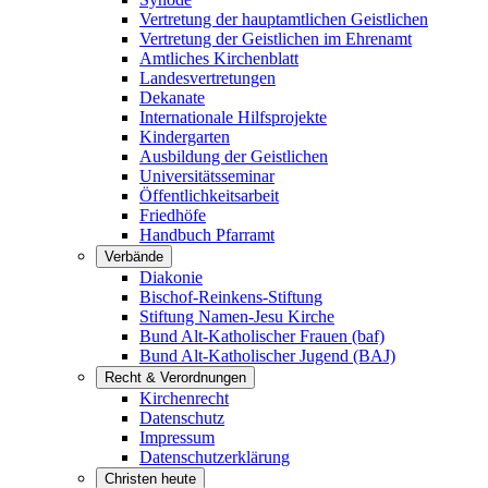
Vertretung der hauptamtlichen Geistlichen
Vertretung der Geistlichen im Ehrenamt
Amtliches Kirchenblatt
Landesvertretungen
Dekanate
Internationale Hilfsprojekte
Kindergarten
Ausbildung der Geistlichen
Universitätsseminar
Öffentlichkeitsarbeit
Friedhöfe
Handbuch Pfarramt
Verbände
Diakonie
Bischof-Reinkens-Stiftung
Stiftung Namen-Jesu Kirche
Bund Alt-Katholischer Frauen (baf)
Bund Alt-Katholischer Jugend (BAJ)
Recht & Verordnungen
Kirchenrecht
Datenschutz
Impressum
Datenschutzerklärung
Christen heute