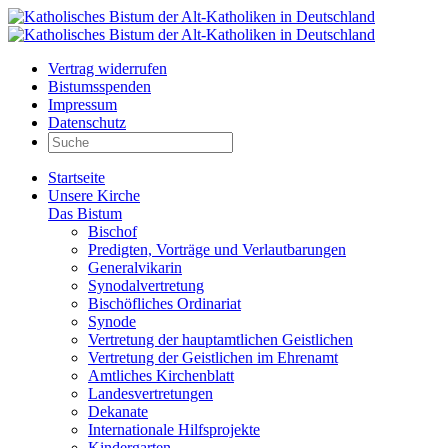
Vertrag widerrufen
Bistumsspenden
Impressum
Datenschutz
Startseite
Unsere Kirche
Das Bistum
Bischof
Predigten, Vorträge und Verlautbarungen
Generalvikarin
Synodalvertretung
Bischöfliches Ordinariat
Synode
Vertretung der hauptamtlichen Geistlichen
Vertretung der Geistlichen im Ehrenamt
Amtliches Kirchenblatt
Landesvertretungen
Dekanate
Internationale Hilfsprojekte
Kindergarten