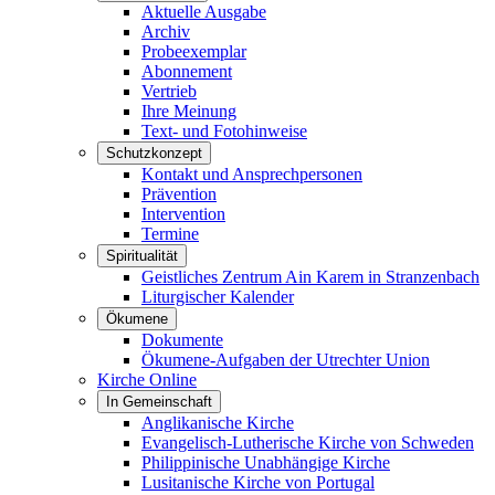
Aktuelle Ausgabe
Archiv
Probeexemplar
Abonnement
Vertrieb
Ihre Meinung
Text- und Fotohinweise
Schutzkonzept
Kontakt und Ansprechpersonen
Prävention
Intervention
Termine
Spiritualität
Geistliches Zentrum Ain Karem in Stranzenbach
Liturgischer Kalender
Ökumene
Dokumente
Ökumene-Aufgaben der Utrechter Union
Kirche Online
In Gemeinschaft
Anglikanische Kirche
Evangelisch-Lutherische Kirche von Schweden
Philippinische Unabhängige Kirche
Lusitanische Kirche von Portugal