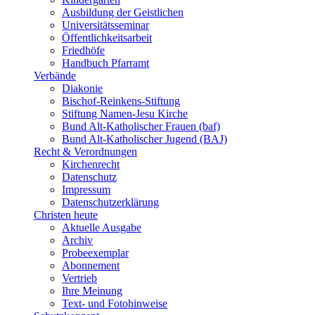
Ausbildung der Geistlichen
Universitätsseminar
Öffentlichkeitsarbeit
Friedhöfe
Handbuch Pfarramt
Verbände
Diakonie
Bischof-Reinkens-Stiftung
Stiftung Namen-Jesu Kirche
Bund Alt-Katholischer Frauen (baf)
Bund Alt-Katholischer Jugend (BAJ)
Recht & Verordnungen
Kirchenrecht
Datenschutz
Impressum
Datenschutzerklärung
Christen heute
Aktuelle Ausgabe
Archiv
Probeexemplar
Abonnement
Vertrieb
Ihre Meinung
Text- und Fotohinweise