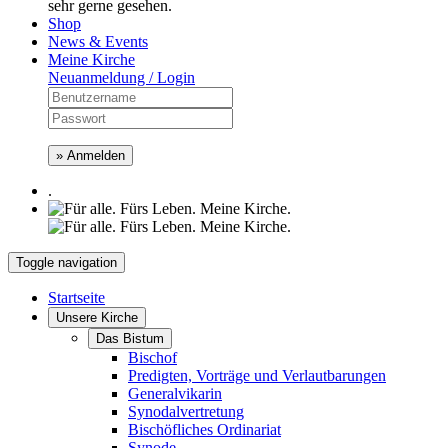
sehr gerne gesehen.
Shop
News & Events
Meine Kirche
Neuanmeldung / Login
» Anmelden
.
Toggle navigation
Startseite
Unsere Kirche
Das Bistum
Bischof
Predigten, Vorträge und Verlautbarungen
Generalvikarin
Synodalvertretung
Bischöfliches Ordinariat
Synode