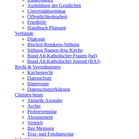
Ausbildung der Geistlichen
Universitätsseminar
Öffentlichkeitsarbeit
Friedhöfe
Handbuch Pfarramt
Verbände
Diakonie
Bischof-Reinkens-Stiftung
Stiftung Namen-Jesu Kirche
Bund Alt-Katholischer Frauen (baf)
Bund Alt-Katholischer Jugend (BAJ)
Recht & Verordnungen
Kirchenrecht
Datenschutz
Impressum
Datenschutzerklärung
Christen heute
Aktuelle Ausgabe
Archiv
Probeexemplar
Abonnement
Vertrieb
Ihre Meinung
Text- und Fotohinweise