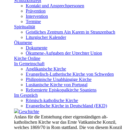
Schutzkonzept
Kontakt und Ansprechpersonen
Prävention
Intervention
Termine
Spiritualität
Geistliches Zentrum Ain Karem in Stranzenbach
Liturgischer Kalender
Ökumene
Dokumente
Ökumene-Aufgaben der Utrechter Union
Kirche Online
In Gemeinschaft
Anglikanische Kirche
Evangelisch-Lutherische Kirche von Schweden
Philippinische Unabhängige Kirche
Lusitanische Kirche von Portugal
Reformierte Episkopalkirche Spaniens
Im Gespräch
Römisch-katholische Kirche
Evangelische Kirche in Deutschland (EKD)
Geschichte
Anlass für die Entstehung einer eigenständigen alt-
katholischen Kirche war das Erste Vatikanische Konzil,
welches 1869/70 in Rom stattfand. Die von diesem Konzil