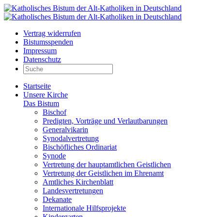
Vertrag widerrufen
Bistumsspenden
Impressum
Datenschutz
Startseite
Unsere Kirche
Das Bistum
Bischof
Predigten, Vorträge und Verlautbarungen
Generalvikarin
Synodalvertretung
Bischöfliches Ordinariat
Synode
Vertretung der hauptamtlichen Geistlichen
Vertretung der Geistlichen im Ehrenamt
Amtliches Kirchenblatt
Landesvertretungen
Dekanate
Internationale Hilfsprojekte
Kindergarten