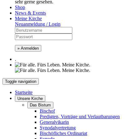
sehr gerne gesehen.
Shop
News & Events
Meine Kirche
Neuanmeldung / Login
» Anmelden
.
Toggle navigation
Startseite
Unsere Kirche
Das Bistum
Bischof
Predigten, Vorträge und Verlautbarungen
Generalvikarin
Synodalvertretung
Bischöfliches Ordinariat
Synode