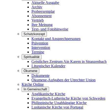
Aktuelle Ausgabe
Archiv
Probeexemplar
Abonnement
Vertrieb
Ihre Meinung
Text- und Fotohinweise
Schutzkonzept
Kontakt und Ansprechpersonen
Prävention
Intervention
Termine
Spiritualität
Geistliches Zentrum Ain Karem in Stranzenbach
Liturgischer Kalender
Ökumene
Dokumente
Ökumene-Aufgaben der Utrechter Union
Kirche Online
In Gemeinschaft
Anglikanische Kirche
Evangelisch-Lutherische Kirche von Schweden
Philippinische Unabhängige Kirche
Lusitanische Kirche von Portugal