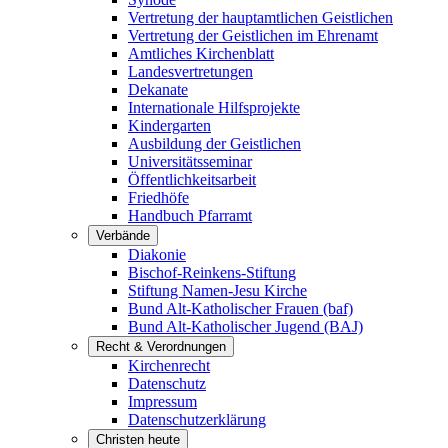
Vertretung der hauptamtlichen Geistlichen
Vertretung der Geistlichen im Ehrenamt
Amtliches Kirchenblatt
Landesvertretungen
Dekanate
Internationale Hilfsprojekte
Kindergarten
Ausbildung der Geistlichen
Universitätsseminar
Öffentlichkeitsarbeit
Friedhöfe
Handbuch Pfarramt
Verbände
Diakonie
Bischof-Reinkens-Stiftung
Stiftung Namen-Jesu Kirche
Bund Alt-Katholischer Frauen (baf)
Bund Alt-Katholischer Jugend (BAJ)
Recht & Verordnungen
Kirchenrecht
Datenschutz
Impressum
Datenschutzerklärung
Christen heute