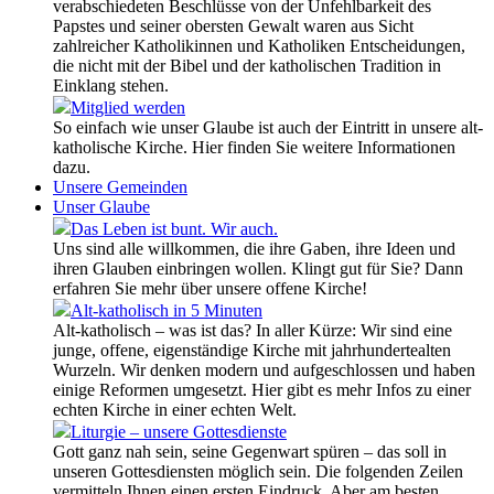
verabschiedeten Beschlüsse von der Unfehlbarkeit des
Papstes und seiner obersten Gewalt waren aus Sicht
zahlreicher Katholikinnen und Katholiken Entscheidungen,
die nicht mit der Bibel und der katholischen Tradition in
Einklang stehen.
Mitglied werden
So einfach wie unser Glaube ist auch der Eintritt in unsere alt-
katholische Kirche. Hier finden Sie weitere Informationen
dazu.
Unsere Gemeinden
Unser Glaube
Das Leben ist bunt. Wir auch.
Uns sind alle willkommen, die ihre Gaben, ihre Ideen und
ihren Glauben einbringen wollen. Klingt gut für Sie? Dann
erfahren Sie mehr über unsere offene Kirche!
Alt-katholisch in 5 Minuten
Alt-katholisch – was ist das? In aller Kürze: Wir sind eine
junge, offene, eigenständige Kirche mit jahrhundertealten
Wurzeln. Wir denken modern und aufgeschlossen und haben
einige Reformen umgesetzt. Hier gibt es mehr Infos zu einer
echten Kirche in einer echten Welt.
Liturgie – unsere Gottesdienste
Gott ganz nah sein, seine Gegenwart spüren – das soll in
unseren Gottesdiensten möglich sein. Die folgenden Zeilen
vermitteln Ihnen einen ersten Eindruck. Aber am besten