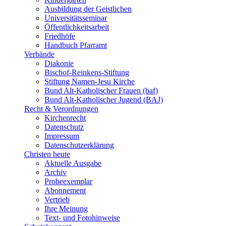
Ausbildung der Geistlichen
Universitätsseminar
Öffentlichkeitsarbeit
Friedhöfe
Handbuch Pfarramt
Verbände
Diakonie
Bischof-Reinkens-Stiftung
Stiftung Namen-Jesu Kirche
Bund Alt-Katholischer Frauen (baf)
Bund Alt-Katholischer Jugend (BAJ)
Recht & Verordnungen
Kirchenrecht
Datenschutz
Impressum
Datenschutzerklärung
Christen heute
Aktuelle Ausgabe
Archiv
Probeexemplar
Abonnement
Vertrieb
Ihre Meinung
Text- und Fotohinweise