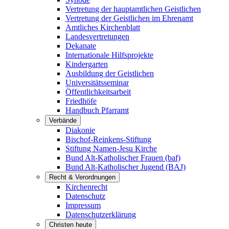
Vertretung der hauptamtlichen Geistlichen
Vertretung der Geistlichen im Ehrenamt
Amtliches Kirchenblatt
Landesvertretungen
Dekanate
Internationale Hilfsprojekte
Kindergarten
Ausbildung der Geistlichen
Universitätsseminar
Öffentlichkeitsarbeit
Friedhöfe
Handbuch Pfarramt
Verbände
Diakonie
Bischof-Reinkens-Stiftung
Stiftung Namen-Jesu Kirche
Bund Alt-Katholischer Frauen (baf)
Bund Alt-Katholischer Jugend (BAJ)
Recht & Verordnungen
Kirchenrecht
Datenschutz
Impressum
Datenschutzerklärung
Christen heute