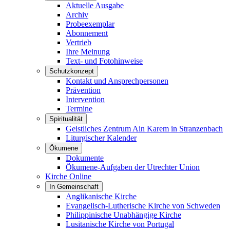
Aktuelle Ausgabe
Archiv
Probeexemplar
Abonnement
Vertrieb
Ihre Meinung
Text- und Fotohinweise
Schutzkonzept
Kontakt und Ansprechpersonen
Prävention
Intervention
Termine
Spiritualität
Geistliches Zentrum Ain Karem in Stranzenbach
Liturgischer Kalender
Ökumene
Dokumente
Ökumene-Aufgaben der Utrechter Union
Kirche Online
In Gemeinschaft
Anglikanische Kirche
Evangelisch-Lutherische Kirche von Schweden
Philippinische Unabhängige Kirche
Lusitanische Kirche von Portugal