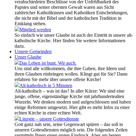
verabschiedeten Beschlüsse von der Unfehlbarkeit des
Papstes und seiner obersten Gewalt waren aus Sicht
zahlreicher Katholikinnen und Katholiken Entscheidungen,
die nicht mit der Bibel und der katholischen Tradition in
Einklang stehen.
Mitglied werden
So einfach wie unser Glaube ist auch der Eintritt in unsere alt-
katholische Kirche. Hier finden Sie weitere Informationen
dazu.
Unsere Gemeinden
Unser Glaube
Das Leben ist bunt. Wir auch.
Uns sind alle willkommen, die ihre Gaben, ihre Ideen und
ihren Glauben einbringen wollen. Klingt gut für Sie? Dann
erfahren Sie mehr über unsere offene Kirche!
Alt-katholisch in 5 Minuten
Alt-katholisch – was ist das? In aller Kürze: Wir sind eine
junge, offene, eigenständige Kirche mit jahrhundertealten
Wurzeln. Wir denken modern und aufgeschlossen und haben
einige Reformen umgesetzt. Hier gibt es mehr Infos zu einer
echten Kirche in einer echten Welt.
Liturgie – unsere Gottesdienste
Gott ganz nah sein, seine Gegenwart spüren – das soll in
unseren Gottesdiensten möglich sein. Die folgenden Zeilen
vermitteln Ihnen einen ersten Eindruck. Aber am besten