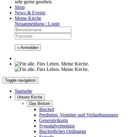
sehr gerne gesehen.
Shop
News & Events
Meine Kirche
Neuanmeldung / Login
» Anmelden
.
Toggle navigation
Startseite
Unsere Kirche
Das Bistum
Bischof
Predigten, Vorträge und Verlautbarungen
Generalvikarin
Synodalvertretung
Bischöfliches Ordinariat
Synode