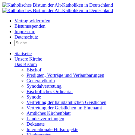
Vertrag widerrufen
Bistumsspenden
Impressum
Datenschutz
Startseite
Unsere Kirche
Das Bistum
Bischof
Predigten, Vorträge und Verlautbarungen
Generalvikarin
Synodalvertretung
Bischöfliches Ordinariat
Synode
Vertretung der hauptamtlichen Geistlichen
Vertretung der Geistlichen im Ehrenamt
Amtliches Kirchenblatt
Landesvertretungen
Dekanate
Internationale Hilfsprojekte
Kindergarten