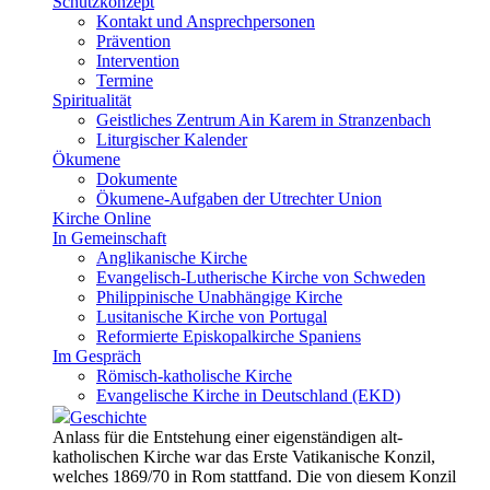
Schutzkonzept
Kontakt und Ansprechpersonen
Prävention
Intervention
Termine
Spiritualität
Geistliches Zentrum Ain Karem in Stranzenbach
Liturgischer Kalender
Ökumene
Dokumente
Ökumene-Aufgaben der Utrechter Union
Kirche Online
In Gemeinschaft
Anglikanische Kirche
Evangelisch-Lutherische Kirche von Schweden
Philippinische Unabhängige Kirche
Lusitanische Kirche von Portugal
Reformierte Episkopalkirche Spaniens
Im Gespräch
Römisch-katholische Kirche
Evangelische Kirche in Deutschland (EKD)
Geschichte
Anlass für die Entstehung einer eigenständigen alt-
katholischen Kirche war das Erste Vatikanische Konzil,
welches 1869/70 in Rom stattfand. Die von diesem Konzil