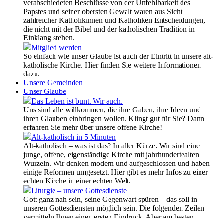
verabschiedeten Beschlüsse von der Unfehlbarkeit des
Papstes und seiner obersten Gewalt waren aus Sicht
zahlreicher Katholikinnen und Katholiken Entscheidungen,
die nicht mit der Bibel und der katholischen Tradition in
Einklang stehen.
Mitglied werden
So einfach wie unser Glaube ist auch der Eintritt in unsere alt-
katholische Kirche. Hier finden Sie weitere Informationen
dazu.
Unsere Gemeinden
Unser Glaube
Das Leben ist bunt. Wir auch.
Uns sind alle willkommen, die ihre Gaben, ihre Ideen und
ihren Glauben einbringen wollen. Klingt gut für Sie? Dann
erfahren Sie mehr über unsere offene Kirche!
Alt-katholisch in 5 Minuten
Alt-katholisch – was ist das? In aller Kürze: Wir sind eine
junge, offene, eigenständige Kirche mit jahrhundertealten
Wurzeln. Wir denken modern und aufgeschlossen und haben
einige Reformen umgesetzt. Hier gibt es mehr Infos zu einer
echten Kirche in einer echten Welt.
Liturgie – unsere Gottesdienste
Gott ganz nah sein, seine Gegenwart spüren – das soll in
unseren Gottesdiensten möglich sein. Die folgenden Zeilen
vermitteln Ihnen einen ersten Eindruck. Aber am besten