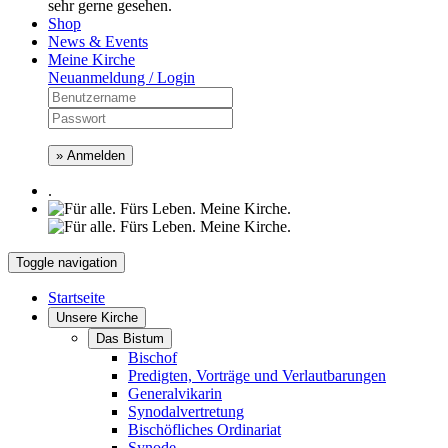
sehr gerne gesehen.
Shop
News & Events
Meine Kirche
Neuanmeldung / Login
» Anmelden
.
Toggle navigation
Startseite
Unsere Kirche
Das Bistum
Bischof
Predigten, Vorträge und Verlautbarungen
Generalvikarin
Synodalvertretung
Bischöfliches Ordinariat
Synode