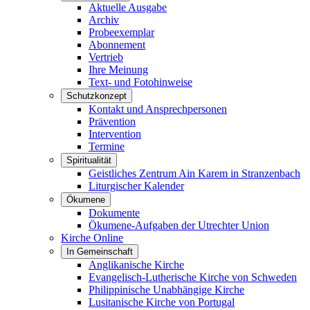
Aktuelle Ausgabe
Archiv
Probeexemplar
Abonnement
Vertrieb
Ihre Meinung
Text- und Fotohinweise
Schutzkonzept
Kontakt und Ansprechpersonen
Prävention
Intervention
Termine
Spiritualität
Geistliches Zentrum Ain Karem in Stranzenbach
Liturgischer Kalender
Ökumene
Dokumente
Ökumene-Aufgaben der Utrechter Union
Kirche Online
In Gemeinschaft
Anglikanische Kirche
Evangelisch-Lutherische Kirche von Schweden
Philippinische Unabhängige Kirche
Lusitanische Kirche von Portugal