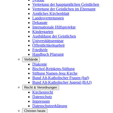
Vertretung der hauptamtlichen Geistlichen
Vertretung der Geistlichen im Ehrenamt
Amtliches Kirchenblatt
Landesvertretungen
Dekanate
Internationale Hilfsprojekte
Kindergarten
Ausbildung der Geistlichen
Universitätsseminar
Öffentlichkeitsarbeit
Friedhöfe
Handbuch Pfarramt
Verbände
Diakonie
Bischof-Reinkens-Stiftung
Stiftung Namen-Jesu Kirche
Bund Alt-Katholischer Frauen (baf)
Bund Alt-Katholischer Jugend (BAJ)
Recht & Verordnungen
Kirchenrecht
Datenschutz
Impressum
Datenschutzerklärung
Christen heute