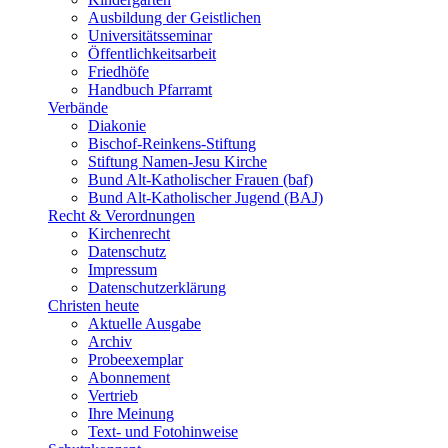
Ausbildung der Geistlichen
Universitätsseminar
Öffentlichkeitsarbeit
Friedhöfe
Handbuch Pfarramt
Verbände
Diakonie
Bischof-Reinkens-Stiftung
Stiftung Namen-Jesu Kirche
Bund Alt-Katholischer Frauen (baf)
Bund Alt-Katholischer Jugend (BAJ)
Recht & Verordnungen
Kirchenrecht
Datenschutz
Impressum
Datenschutzerklärung
Christen heute
Aktuelle Ausgabe
Archiv
Probeexemplar
Abonnement
Vertrieb
Ihre Meinung
Text- und Fotohinweise