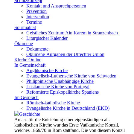
Schutzkonzept
Kontakt und Ansprechpersonen
Prävention
Intervention
Termine
Spiritualität
Geistliches Zentrum Ain Karem in Stranzenbach
Liturgischer Kalender
Ökumene
Dokumente
Ökumene-Aufgaben der Utrechter Union
Kirche Online
In Gemeinschaft
Anglikanische Kirche
Evangelisch-Lutherische Kirche von Schweden
Philippinische Unabhängige Kirche
Lusitanische Kirche von Portugal
Reformierte Episkopalkirche Spaniens
Im Gespräch
Römisch-katholische Kirche
Evangelische Kirche in Deutschland (EKD)
Geschichte
Anlass für die Entstehung einer eigenständigen alt-
katholischen Kirche war das Erste Vatikanische Konzil,
welches 1869/70 in Rom stattfand. Die von diesem Konzil