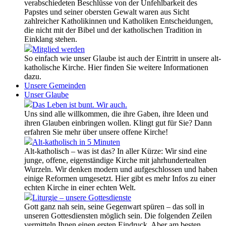
verabschiedeten Beschlüsse von der Unfehlbarkeit des
Papstes und seiner obersten Gewalt waren aus Sicht
zahlreicher Katholikinnen und Katholiken Entscheidungen,
die nicht mit der Bibel und der katholischen Tradition in
Einklang stehen.
Mitglied werden
So einfach wie unser Glaube ist auch der Eintritt in unsere alt-
katholische Kirche. Hier finden Sie weitere Informationen
dazu.
Unsere Gemeinden
Unser Glaube
Das Leben ist bunt. Wir auch.
Uns sind alle willkommen, die ihre Gaben, ihre Ideen und
ihren Glauben einbringen wollen. Klingt gut für Sie? Dann
erfahren Sie mehr über unsere offene Kirche!
Alt-katholisch in 5 Minuten
Alt-katholisch – was ist das? In aller Kürze: Wir sind eine
junge, offene, eigenständige Kirche mit jahrhundertealten
Wurzeln. Wir denken modern und aufgeschlossen und haben
einige Reformen umgesetzt. Hier gibt es mehr Infos zu einer
echten Kirche in einer echten Welt.
Liturgie – unsere Gottesdienste
Gott ganz nah sein, seine Gegenwart spüren – das soll in
unseren Gottesdiensten möglich sein. Die folgenden Zeilen
vermitteln Ihnen einen ersten Eindruck. Aber am besten