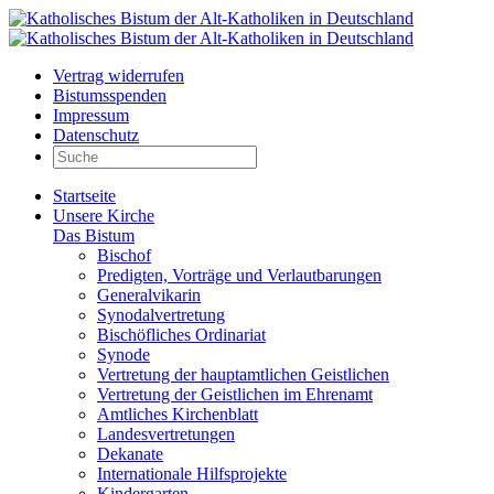
Vertrag widerrufen
Bistumsspenden
Impressum
Datenschutz
Startseite
Unsere Kirche
Das Bistum
Bischof
Predigten, Vorträge und Verlautbarungen
Generalvikarin
Synodalvertretung
Bischöfliches Ordinariat
Synode
Vertretung der hauptamtlichen Geistlichen
Vertretung der Geistlichen im Ehrenamt
Amtliches Kirchenblatt
Landesvertretungen
Dekanate
Internationale Hilfsprojekte
Kindergarten