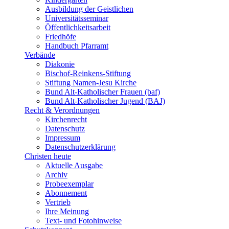
Ausbildung der Geistlichen
Universitätsseminar
Öffentlichkeitsarbeit
Friedhöfe
Handbuch Pfarramt
Verbände
Diakonie
Bischof-Reinkens-Stiftung
Stiftung Namen-Jesu Kirche
Bund Alt-Katholischer Frauen (baf)
Bund Alt-Katholischer Jugend (BAJ)
Recht & Verordnungen
Kirchenrecht
Datenschutz
Impressum
Datenschutzerklärung
Christen heute
Aktuelle Ausgabe
Archiv
Probeexemplar
Abonnement
Vertrieb
Ihre Meinung
Text- und Fotohinweise