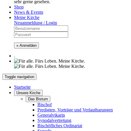
sehr gerne gesehen.
Shop
News & Events
Meine Kirche
Neuanmeldung / Login
» Anmelden
.
Toggle navigation
Startseite
Unsere Kirche
Das Bistum
Bischof
Predigten, Vorträge und Verlautbarungen
Generalvikarin
Synodalvertretung
Bischöfliches Ordinariat
Synode