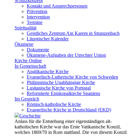
Schutzkonzept
Kontakt und Ansprechpersonen
Prävention
Intervention
Termine
Spiritualität
Geistliches Zentrum Ain Karem in Stranzenbach
Liturgischer Kalender
Ökumene
Dokumente
Ökumene-Aufgaben der Utrechter Union
Kirche Online
In Gemeinschaft
Anglikanische Kirche
Evangelisch-Lutherische Kirche von Schweden
Philippinische Unabhängige Kirche
Lusitanische Kirche von Portugal
Reformierte Episkopalkirche Spaniens
Im Gespräch
Römisch-katholische Kirche
Evangelische Kirche in Deutschland (EKD)
Geschichte
Anlass für die Entstehung einer eigenständigen alt-
katholischen Kirche war das Erste Vatikanische Konzil,
welches 1869/70 in Rom stattfand. Die von diesem Konzil