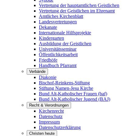
Vertretung der hauptamtlichen Geistlichen
Vertretung der Geistlichen im Ehrenamt
Amtliches Kirchenblatt
Landesvertretungen
Dekanate
Internationale Hilfsprojekte
Kindergarten
Ausbildung der Geistlichen
Universitätsseminar
Öffentlichkeitsarbeit
Friedhöfe
Handbuch Pfarramt
Verbände
Diakonie
Bischof-Reinkens-Stiftung
Stiftung Namen-Jesu Kirche
Bund Alt-Katholischer Frauen (baf)
Bund Alt-Katholischer Jugend (BAJ)
Recht & Verordnungen
Kirchenrecht
Datenschutz
Impressum
Datenschutzerklärung
Christen heute