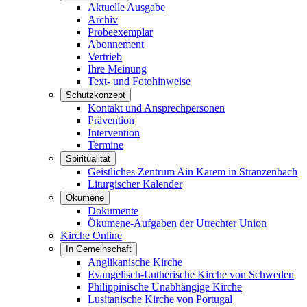
Aktuelle Ausgabe
Archiv
Probeexemplar
Abonnement
Vertrieb
Ihre Meinung
Text- und Fotohinweise
Schutzkonzept
Kontakt und Ansprechpersonen
Prävention
Intervention
Termine
Spiritualität
Geistliches Zentrum Ain Karem in Stranzenbach
Liturgischer Kalender
Ökumene
Dokumente
Ökumene-Aufgaben der Utrechter Union
Kirche Online
In Gemeinschaft
Anglikanische Kirche
Evangelisch-Lutherische Kirche von Schweden
Philippinische Unabhängige Kirche
Lusitanische Kirche von Portugal