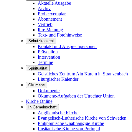
Aktuelle Ausgabe
Archiv
Probeexemplar
Abonnement
Vertrieb
Ihre Meinung
Text- und Fotohinweise
Schutzkonzept
Kontakt und Ansprechpersonen
Prävention
Intervention
Termine
Spiritualität
Geistliches Zentrum Ain Karem in Stranzenbach
Liturgischer Kalender
Ökumene
Dokumente
Ökumene-Aufgaben der Utrechter Union
Kirche Online
In Gemeinschaft
Anglikanische Kirche
Evangelisch-Lutherische Kirche von Schweden
Philippinische Unabhängige Kirche
Lusitanische Kirche von Portugal