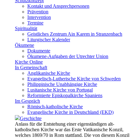
Schutzkonzept
Kontakt und Ansprechpersonen
Prävention
Intervention
Termine
Spiritualität
Geistliches Zentrum Ain Karem in Stranzenbach
Liturgischer Kalender
Ökumene
Dokumente
Ökumene-Aufgaben der Utrechter Union
Kirche Online
In Gemeinschaft
Anglikanische Kirche
Evangelisch-Lutherische Kirche von Schweden
Philippinische Unabhängige Kirche
Lusitanische Kirche von Portugal
Reformierte Episkopalkirche Spaniens
Im Gespräch
Römisch-katholische Kirche
Evangelische Kirche in Deutschland (EKD)
Geschichte
Anlass für die Entstehung einer eigenständigen alt-
katholischen Kirche war das Erste Vatikanische Konzil,
welches 1869/70 in Rom stattfand. Die von diesem Konzil