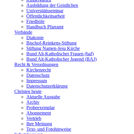
Ausbildung der Geistlichen
Universitätsseminar
Öffentlichkeitsarbeit
Friedhöfe
Handbuch Pfarramt
Verbände
Diakonie
Bischof-Reinkens-Stiftung
Stiftung Namen-Jesu Kirche
Bund Alt-Katholischer Frauen (baf)
Bund Alt-Katholischer Jugend (BAJ)
Recht & Verordnungen
Kirchenrecht
Datenschutz
Impressum
Datenschutzerklärung
Christen heute
Aktuelle Ausgabe
Archiv
Probeexemplar
Abonnement
Vertrieb
Ihre Meinung
Text- und Fotohinweise