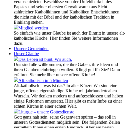
verabschiedeten Beschlüsse von der Unfehlbarkeit des
Papstes und seiner obersten Gewalt waren aus Sicht
zahlreicher Katholikinnen und Katholiken Entscheidungen,
die nicht mit der Bibel und der katholischen Tradition in
Einklang stehen.
Mitglied werden
So einfach wie unser Glaube ist auch der Eintritt in unsere alt-
katholische Kirche. Hier finden Sie weitere Informationen
dazu.
Unsere Gemeinden
Unser Glaube
Das Leben ist bunt. Wir auch.
Uns sind alle willkommen, die ihre Gaben, ihre Ideen und
ihren Glauben einbringen wollen. Klingt gut für Sie? Dann
erfahren Sie mehr über unsere offene Kirche!
Alt-katholisch in 5 Minuten
Alt-katholisch – was ist das? In aller Kürze: Wir sind eine
junge, offene, eigenständige Kirche mit jahrhundertealten
Wurzeln. Wir denken modern und aufgeschlossen und haben
einige Reformen umgesetzt. Hier gibt es mehr Infos zu einer
echten Kirche in einer echten Welt.
Liturgie – unsere Gottesdienste
Gott ganz nah sein, seine Gegenwart spüren – das soll in
unseren Gottesdiensten möglich sein. Die folgenden Zeilen
vermitteln Ihnen einen ersten Eindruck. Aber am besten