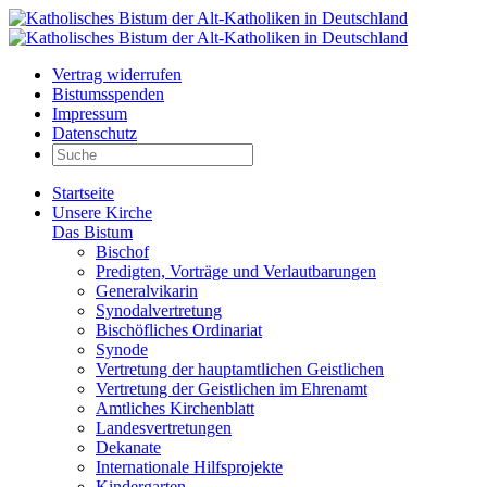
Vertrag widerrufen
Bistumsspenden
Impressum
Datenschutz
Startseite
Unsere Kirche
Das Bistum
Bischof
Predigten, Vorträge und Verlautbarungen
Generalvikarin
Synodalvertretung
Bischöfliches Ordinariat
Synode
Vertretung der hauptamtlichen Geistlichen
Vertretung der Geistlichen im Ehrenamt
Amtliches Kirchenblatt
Landesvertretungen
Dekanate
Internationale Hilfsprojekte
Kindergarten