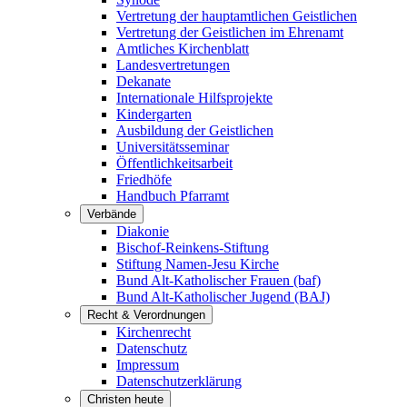
Vertretung der hauptamtlichen Geistlichen
Vertretung der Geistlichen im Ehrenamt
Amtliches Kirchenblatt
Landesvertretungen
Dekanate
Internationale Hilfsprojekte
Kindergarten
Ausbildung der Geistlichen
Universitätsseminar
Öffentlichkeitsarbeit
Friedhöfe
Handbuch Pfarramt
Verbände
Diakonie
Bischof-Reinkens-Stiftung
Stiftung Namen-Jesu Kirche
Bund Alt-Katholischer Frauen (baf)
Bund Alt-Katholischer Jugend (BAJ)
Recht & Verordnungen
Kirchenrecht
Datenschutz
Impressum
Datenschutzerklärung
Christen heute