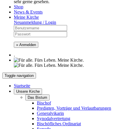
sehr gerne gesehen.
Shop
News & Events
Meine Kirche
Neuanmeldung / Login
» Anmelden
.
Toggle navigation
Startseite
Unsere Kirche
Das Bistum
Bischof
Predigten, Vorträge und Verlautbarungen
Generalvikarin
Synodalvertretung
Bischöfliches Ordinariat
Synode