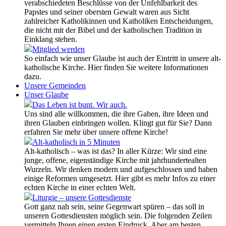
verabschiedeten Beschlüsse von der Unfehlbarkeit des
Papstes und seiner obersten Gewalt waren aus Sicht
zahlreicher Katholikinnen und Katholiken Entscheidungen,
die nicht mit der Bibel und der katholischen Tradition in
Einklang stehen.
Mitglied werden
So einfach wie unser Glaube ist auch der Eintritt in unsere alt-
katholische Kirche. Hier finden Sie weitere Informationen
dazu.
Unsere Gemeinden
Unser Glaube
Das Leben ist bunt. Wir auch.
Uns sind alle willkommen, die ihre Gaben, ihre Ideen und
ihren Glauben einbringen wollen. Klingt gut für Sie? Dann
erfahren Sie mehr über unsere offene Kirche!
Alt-katholisch in 5 Minuten
Alt-katholisch – was ist das? In aller Kürze: Wir sind eine
junge, offene, eigenständige Kirche mit jahrhundertealten
Wurzeln. Wir denken modern und aufgeschlossen und haben
einige Reformen umgesetzt. Hier gibt es mehr Infos zu einer
echten Kirche in einer echten Welt.
Liturgie – unsere Gottesdienste
Gott ganz nah sein, seine Gegenwart spüren – das soll in
unseren Gottesdiensten möglich sein. Die folgenden Zeilen
vermitteln Ihnen einen ersten Eindruck. Aber am besten