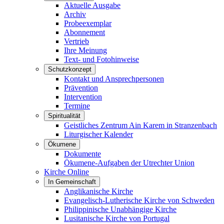
Aktuelle Ausgabe
Archiv
Probeexemplar
Abonnement
Vertrieb
Ihre Meinung
Text- und Fotohinweise
Schutzkonzept
Kontakt und Ansprechpersonen
Prävention
Intervention
Termine
Spiritualität
Geistliches Zentrum Ain Karem in Stranzenbach
Liturgischer Kalender
Ökumene
Dokumente
Ökumene-Aufgaben der Utrechter Union
Kirche Online
In Gemeinschaft
Anglikanische Kirche
Evangelisch-Lutherische Kirche von Schweden
Philippinische Unabhängige Kirche
Lusitanische Kirche von Portugal