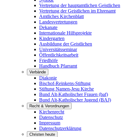
Vertretung der hauptamtlichen Geistlichen
Vertretung der Geistlichen im Ehrenamt
Amtliches Kirchenblatt
Landesvertretungen
Dekanate
Internationale Hilfsprojekte
Kindergarten
Ausbildung der Geistlichen
Universitätsseminar
Öffentlichkeitsarbeit
Friedhöfe
Handbuch Pfarramt
Verbände
Diakonie
Bischof-Reinkens-Stiftung
Stiftung Namen-Jesu Kirche
Bund Alt-Katholischer Frauen (baf)
Bund Alt-Katholischer Jugend (BAJ)
Recht & Verordnungen
Kirchenrecht
Datenschutz
Impressum
Datenschutzerklärung
Christen heute