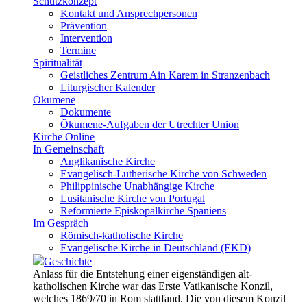
Schutzkonzept
Kontakt und Ansprechpersonen
Prävention
Intervention
Termine
Spiritualität
Geistliches Zentrum Ain Karem in Stranzenbach
Liturgischer Kalender
Ökumene
Dokumente
Ökumene-Aufgaben der Utrechter Union
Kirche Online
In Gemeinschaft
Anglikanische Kirche
Evangelisch-Lutherische Kirche von Schweden
Philippinische Unabhängige Kirche
Lusitanische Kirche von Portugal
Reformierte Episkopalkirche Spaniens
Im Gespräch
Römisch-katholische Kirche
Evangelische Kirche in Deutschland (EKD)
Geschichte
Anlass für die Entstehung einer eigenständigen alt-
katholischen Kirche war das Erste Vatikanische Konzil,
welches 1869/70 in Rom stattfand. Die von diesem Konzil