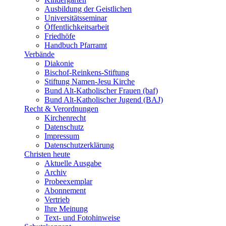
Ausbildung der Geistlichen
Universitätsseminar
Öffentlichkeitsarbeit
Friedhöfe
Handbuch Pfarramt
Verbände
Diakonie
Bischof-Reinkens-Stiftung
Stiftung Namen-Jesu Kirche
Bund Alt-Katholischer Frauen (baf)
Bund Alt-Katholischer Jugend (BAJ)
Recht & Verordnungen
Kirchenrecht
Datenschutz
Impressum
Datenschutzerklärung
Christen heute
Aktuelle Ausgabe
Archiv
Probeexemplar
Abonnement
Vertrieb
Ihre Meinung
Text- und Fotohinweise