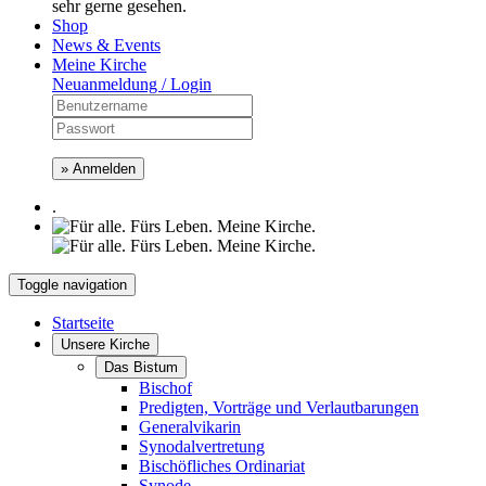
sehr gerne gesehen.
Shop
News & Events
Meine Kirche
Neuanmeldung / Login
» Anmelden
.
Toggle navigation
Startseite
Unsere Kirche
Das Bistum
Bischof
Predigten, Vorträge und Verlautbarungen
Generalvikarin
Synodalvertretung
Bischöfliches Ordinariat
Synode