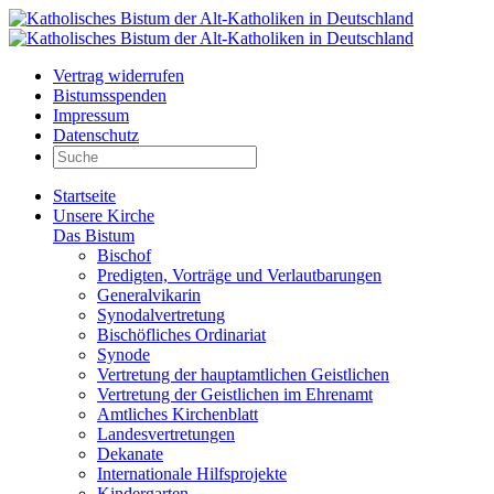
Vertrag widerrufen
Bistumsspenden
Impressum
Datenschutz
Startseite
Unsere Kirche
Das Bistum
Bischof
Predigten, Vorträge und Verlautbarungen
Generalvikarin
Synodalvertretung
Bischöfliches Ordinariat
Synode
Vertretung der hauptamtlichen Geistlichen
Vertretung der Geistlichen im Ehrenamt
Amtliches Kirchenblatt
Landesvertretungen
Dekanate
Internationale Hilfsprojekte
Kindergarten