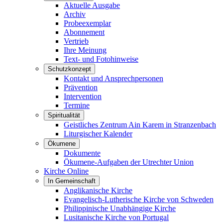
Aktuelle Ausgabe
Archiv
Probeexemplar
Abonnement
Vertrieb
Ihre Meinung
Text- und Fotohinweise
Schutzkonzept
Kontakt und Ansprechpersonen
Prävention
Intervention
Termine
Spiritualität
Geistliches Zentrum Ain Karem in Stranzenbach
Liturgischer Kalender
Ökumene
Dokumente
Ökumene-Aufgaben der Utrechter Union
Kirche Online
In Gemeinschaft
Anglikanische Kirche
Evangelisch-Lutherische Kirche von Schweden
Philippinische Unabhängige Kirche
Lusitanische Kirche von Portugal