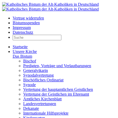
Vertrag widerrufen
Bistumsspenden
Impressum
Datenschutz
Startseite
Unsere Kirche
Das Bistum
Bischof
Predigten, Vorträge und Verlautbarungen
Generalvikarin
Synodalvertretung
Bischöfliches Ordinariat
Synode
Vertretung der hauptamtlichen Geistlichen
Vertretung der Geistlichen im Ehrenamt
Amtliches Kirchenblatt
Landesvertretungen
Dekanate
Internationale Hilfsprojekte
Kindergarten