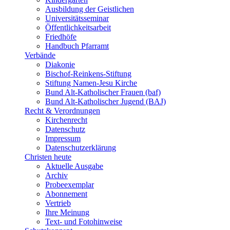
Ausbildung der Geistlichen
Universitätsseminar
Öffentlichkeitsarbeit
Friedhöfe
Handbuch Pfarramt
Verbände
Diakonie
Bischof-Reinkens-Stiftung
Stiftung Namen-Jesu Kirche
Bund Alt-Katholischer Frauen (baf)
Bund Alt-Katholischer Jugend (BAJ)
Recht & Verordnungen
Kirchenrecht
Datenschutz
Impressum
Datenschutzerklärung
Christen heute
Aktuelle Ausgabe
Archiv
Probeexemplar
Abonnement
Vertrieb
Ihre Meinung
Text- und Fotohinweise