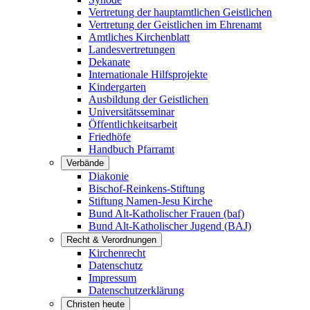
Vertretung der hauptamtlichen Geistlichen
Vertretung der Geistlichen im Ehrenamt
Amtliches Kirchenblatt
Landesvertretungen
Dekanate
Internationale Hilfsprojekte
Kindergarten
Ausbildung der Geistlichen
Universitätsseminar
Öffentlichkeitsarbeit
Friedhöfe
Handbuch Pfarramt
Verbände
Diakonie
Bischof-Reinkens-Stiftung
Stiftung Namen-Jesu Kirche
Bund Alt-Katholischer Frauen (baf)
Bund Alt-Katholischer Jugend (BAJ)
Recht & Verordnungen
Kirchenrecht
Datenschutz
Impressum
Datenschutzerklärung
Christen heute