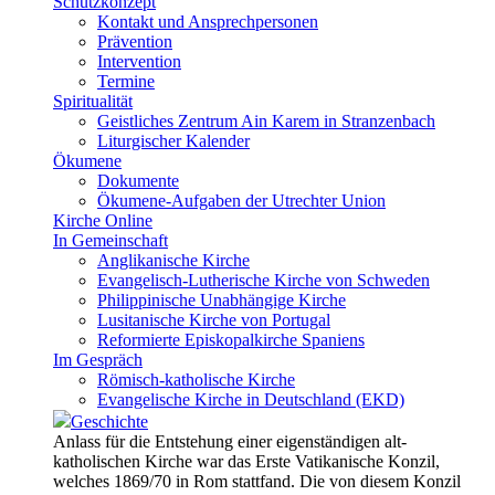
Schutzkonzept
Kontakt und Ansprechpersonen
Prävention
Intervention
Termine
Spiritualität
Geistliches Zentrum Ain Karem in Stranzenbach
Liturgischer Kalender
Ökumene
Dokumente
Ökumene-Aufgaben der Utrechter Union
Kirche Online
In Gemeinschaft
Anglikanische Kirche
Evangelisch-Lutherische Kirche von Schweden
Philippinische Unabhängige Kirche
Lusitanische Kirche von Portugal
Reformierte Episkopalkirche Spaniens
Im Gespräch
Römisch-katholische Kirche
Evangelische Kirche in Deutschland (EKD)
Geschichte
Anlass für die Entstehung einer eigenständigen alt-
katholischen Kirche war das Erste Vatikanische Konzil,
welches 1869/70 in Rom stattfand. Die von diesem Konzil