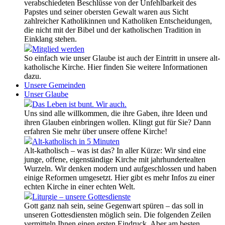
verabschiedeten Beschlüsse von der Unfehlbarkeit des
Papstes und seiner obersten Gewalt waren aus Sicht
zahlreicher Katholikinnen und Katholiken Entscheidungen,
die nicht mit der Bibel und der katholischen Tradition in
Einklang stehen.
Mitglied werden
So einfach wie unser Glaube ist auch der Eintritt in unsere alt-
katholische Kirche. Hier finden Sie weitere Informationen
dazu.
Unsere Gemeinden
Unser Glaube
Das Leben ist bunt. Wir auch.
Uns sind alle willkommen, die ihre Gaben, ihre Ideen und
ihren Glauben einbringen wollen. Klingt gut für Sie? Dann
erfahren Sie mehr über unsere offene Kirche!
Alt-katholisch in 5 Minuten
Alt-katholisch – was ist das? In aller Kürze: Wir sind eine
junge, offene, eigenständige Kirche mit jahrhundertealten
Wurzeln. Wir denken modern und aufgeschlossen und haben
einige Reformen umgesetzt. Hier gibt es mehr Infos zu einer
echten Kirche in einer echten Welt.
Liturgie – unsere Gottesdienste
Gott ganz nah sein, seine Gegenwart spüren – das soll in
unseren Gottesdiensten möglich sein. Die folgenden Zeilen
vermitteln Ihnen einen ersten Eindruck. Aber am besten