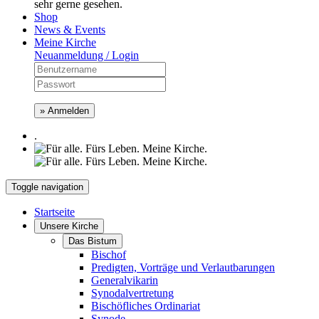
sehr gerne gesehen.
Shop
News & Events
Meine Kirche
Neuanmeldung / Login
» Anmelden
.
Toggle navigation
Startseite
Unsere Kirche
Das Bistum
Bischof
Predigten, Vorträge und Verlautbarungen
Generalvikarin
Synodalvertretung
Bischöfliches Ordinariat
Synode