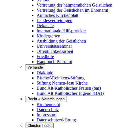
Vertretung der hauptamtlichen Geistlichen
Vertretung der Geistlichen im Ehrenamt
Amtliches Kirchenblatt
Landesvertretungen
Dekanate
Internationale Hilfsprojekte
Kindergarten
Ausbildung der Geistlichen
Universitätsseminar
Öffentlichkeitsarbeit
Friedhöfe
Handbuch Pfarramt
Verbände
Diakonie
Bischof-Reinkens-Stiftung
Stiftung Namen-Jesu Kirche
Bund Alt-Katholischer Frauen (baf)
Bund Alt-Katholischer Jugend (BAJ)
Recht & Verordnungen
Kirchenrecht
Datenschutz
Impressum
Datenschutzerklärung
Christen heute