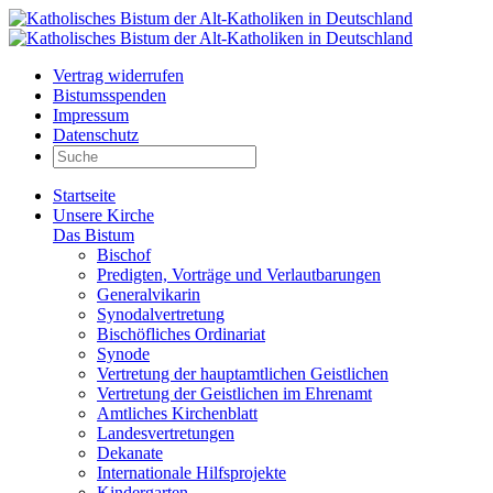
Vertrag widerrufen
Bistumsspenden
Impressum
Datenschutz
Startseite
Unsere Kirche
Das Bistum
Bischof
Predigten, Vorträge und Verlautbarungen
Generalvikarin
Synodalvertretung
Bischöfliches Ordinariat
Synode
Vertretung der hauptamtlichen Geistlichen
Vertretung der Geistlichen im Ehrenamt
Amtliches Kirchenblatt
Landesvertretungen
Dekanate
Internationale Hilfsprojekte
Kindergarten