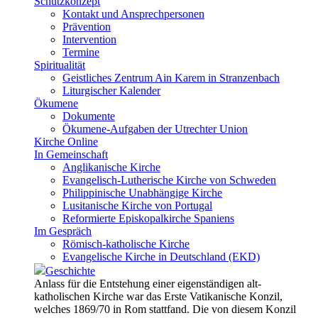
Schutzkonzept
Kontakt und Ansprechpersonen
Prävention
Intervention
Termine
Spiritualität
Geistliches Zentrum Ain Karem in Stranzenbach
Liturgischer Kalender
Ökumene
Dokumente
Ökumene-Aufgaben der Utrechter Union
Kirche Online
In Gemeinschaft
Anglikanische Kirche
Evangelisch-Lutherische Kirche von Schweden
Philippinische Unabhängige Kirche
Lusitanische Kirche von Portugal
Reformierte Episkopalkirche Spaniens
Im Gespräch
Römisch-katholische Kirche
Evangelische Kirche in Deutschland (EKD)
Geschichte
Anlass für die Entstehung einer eigenständigen alt-
katholischen Kirche war das Erste Vatikanische Konzil,
welches 1869/70 in Rom stattfand. Die von diesem Konzil