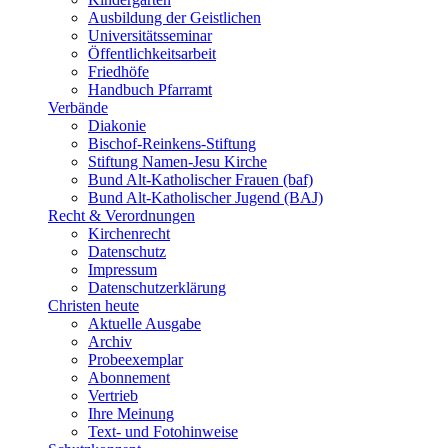
Ausbildung der Geistlichen
Universitätsseminar
Öffentlichkeitsarbeit
Friedhöfe
Handbuch Pfarramt
Verbände
Diakonie
Bischof-Reinkens-Stiftung
Stiftung Namen-Jesu Kirche
Bund Alt-Katholischer Frauen (baf)
Bund Alt-Katholischer Jugend (BAJ)
Recht & Verordnungen
Kirchenrecht
Datenschutz
Impressum
Datenschutzerklärung
Christen heute
Aktuelle Ausgabe
Archiv
Probeexemplar
Abonnement
Vertrieb
Ihre Meinung
Text- und Fotohinweise