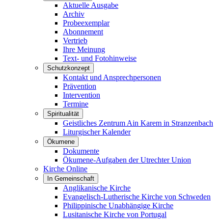
Aktuelle Ausgabe
Archiv
Probeexemplar
Abonnement
Vertrieb
Ihre Meinung
Text- und Fotohinweise
Schutzkonzept
Kontakt und Ansprechpersonen
Prävention
Intervention
Termine
Spiritualität
Geistliches Zentrum Ain Karem in Stranzenbach
Liturgischer Kalender
Ökumene
Dokumente
Ökumene-Aufgaben der Utrechter Union
Kirche Online
In Gemeinschaft
Anglikanische Kirche
Evangelisch-Lutherische Kirche von Schweden
Philippinische Unabhängige Kirche
Lusitanische Kirche von Portugal