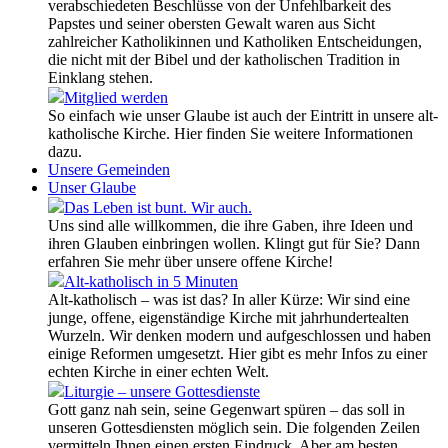
verabschiedeten Beschlüsse von der Unfehlbarkeit des
Papstes und seiner obersten Gewalt waren aus Sicht
zahlreicher Katholikinnen und Katholiken Entscheidungen,
die nicht mit der Bibel und der katholischen Tradition in
Einklang stehen.
Mitglied werden
So einfach wie unser Glaube ist auch der Eintritt in unsere alt-
katholische Kirche. Hier finden Sie weitere Informationen
dazu.
Unsere Gemeinden
Unser Glaube
Das Leben ist bunt. Wir auch.
Uns sind alle willkommen, die ihre Gaben, ihre Ideen und
ihren Glauben einbringen wollen. Klingt gut für Sie? Dann
erfahren Sie mehr über unsere offene Kirche!
Alt-katholisch in 5 Minuten
Alt-katholisch – was ist das? In aller Kürze: Wir sind eine
junge, offene, eigenständige Kirche mit jahrhundertealten
Wurzeln. Wir denken modern und aufgeschlossen und haben
einige Reformen umgesetzt. Hier gibt es mehr Infos zu einer
echten Kirche in einer echten Welt.
Liturgie – unsere Gottesdienste
Gott ganz nah sein, seine Gegenwart spüren – das soll in
unseren Gottesdiensten möglich sein. Die folgenden Zeilen
vermitteln Ihnen einen ersten Eindruck. Aber am besten