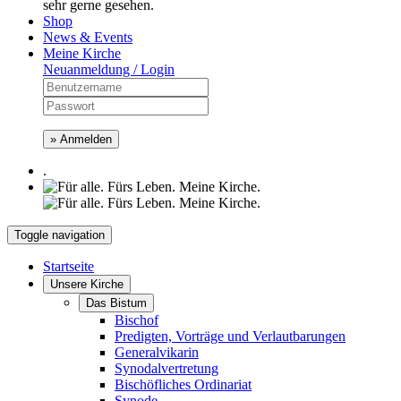
sehr gerne gesehen.
Shop
News & Events
Meine Kirche
Neuanmeldung / Login
» Anmelden
.
Toggle navigation
Startseite
Unsere Kirche
Das Bistum
Bischof
Predigten, Vorträge und Verlautbarungen
Generalvikarin
Synodalvertretung
Bischöfliches Ordinariat
Synode