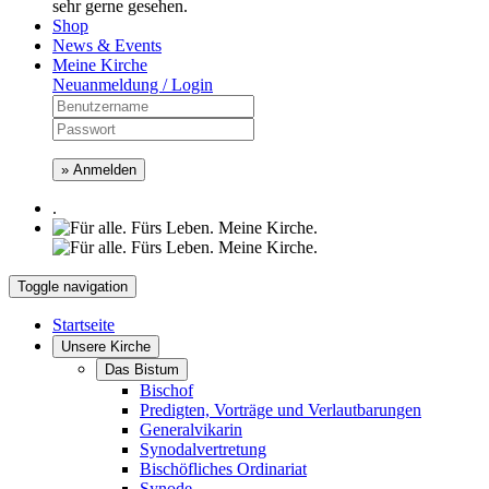
sehr gerne gesehen.
Shop
News & Events
Meine Kirche
Neuanmeldung / Login
» Anmelden
.
Toggle navigation
Startseite
Unsere Kirche
Das Bistum
Bischof
Predigten, Vorträge und Verlautbarungen
Generalvikarin
Synodalvertretung
Bischöfliches Ordinariat
Synode