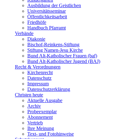
Ausbildung der Geistlichen
Universitätsseminar
Öffentlichkeitsarbeit
Friedhöfe
Handbuch Pfarramt
Verbände
Diakonie
Bischof-Reinkens-Stiftung
Stiftung Namen-Jesu Kirche
Bund Alt-Katholischer Frauen (baf)
Bund Alt-Katholischer Jugend (BAJ)
Recht & Verordnungen
Kirchenrecht
Datenschutz
Impressum
Datenschutzerklärung
Christen heute
Aktuelle Ausgabe
Archiv
Probeexemplar
Abonnement
Vertrieb
Ihre Meinung
Text- und Fotohinweise