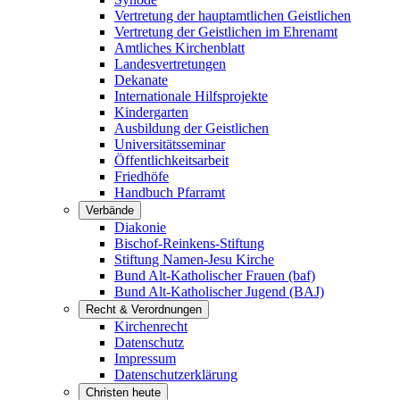
Vertretung der hauptamtlichen Geistlichen
Vertretung der Geistlichen im Ehrenamt
Amtliches Kirchenblatt
Landesvertretungen
Dekanate
Internationale Hilfsprojekte
Kindergarten
Ausbildung der Geistlichen
Universitätsseminar
Öffentlichkeitsarbeit
Friedhöfe
Handbuch Pfarramt
Verbände
Diakonie
Bischof-Reinkens-Stiftung
Stiftung Namen-Jesu Kirche
Bund Alt-Katholischer Frauen (baf)
Bund Alt-Katholischer Jugend (BAJ)
Recht & Verordnungen
Kirchenrecht
Datenschutz
Impressum
Datenschutzerklärung
Christen heute