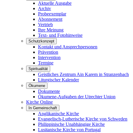
Aktuelle Ausgabe
Archiv
Probeexemplar
Abonnement
Vertrieb
Ihre Meinung
Text- und Fotohinweise
Schutzkonzept
Kontakt und Ansprechpersonen
Prävention
Intervention
Termine
Spiritualität
Geistliches Zentrum Ain Karem in Stranzenbach
Liturgischer Kalender
Ökumene
Dokumente
Ökumene-Aufgaben der Utrechter Union
Kirche Online
In Gemeinschaft
Anglikanische Kirche
Evangelisch-Lutherische Kirche von Schweden
Philippinische Unabhängige Kirche
Lusitanische Kirche von Portugal