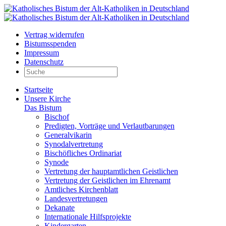
Vertrag widerrufen
Bistumsspenden
Impressum
Datenschutz
Startseite
Unsere Kirche
Das Bistum
Bischof
Predigten, Vorträge und Verlautbarungen
Generalvikarin
Synodalvertretung
Bischöfliches Ordinariat
Synode
Vertretung der hauptamtlichen Geistlichen
Vertretung der Geistlichen im Ehrenamt
Amtliches Kirchenblatt
Landesvertretungen
Dekanate
Internationale Hilfsprojekte
Kindergarten