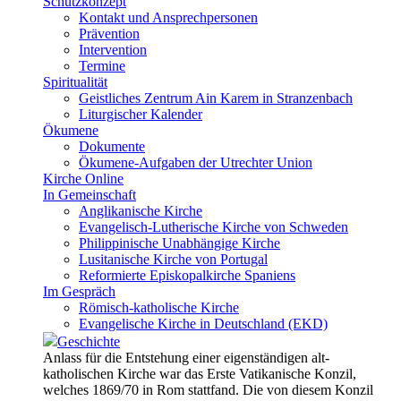
Schutzkonzept
Kontakt und Ansprechpersonen
Prävention
Intervention
Termine
Spiritualität
Geistliches Zentrum Ain Karem in Stranzenbach
Liturgischer Kalender
Ökumene
Dokumente
Ökumene-Aufgaben der Utrechter Union
Kirche Online
In Gemeinschaft
Anglikanische Kirche
Evangelisch-Lutherische Kirche von Schweden
Philippinische Unabhängige Kirche
Lusitanische Kirche von Portugal
Reformierte Episkopalkirche Spaniens
Im Gespräch
Römisch-katholische Kirche
Evangelische Kirche in Deutschland (EKD)
Geschichte
Anlass für die Entstehung einer eigenständigen alt-
katholischen Kirche war das Erste Vatikanische Konzil,
welches 1869/70 in Rom stattfand. Die von diesem Konzil