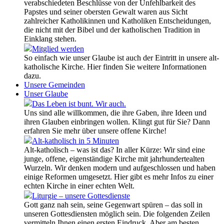
verabschiedeten Beschlüsse von der Unfehlbarkeit des
Papstes und seiner obersten Gewalt waren aus Sicht
zahlreicher Katholikinnen und Katholiken Entscheidungen,
die nicht mit der Bibel und der katholischen Tradition in
Einklang stehen.
Mitglied werden
So einfach wie unser Glaube ist auch der Eintritt in unsere alt-
katholische Kirche. Hier finden Sie weitere Informationen
dazu.
Unsere Gemeinden
Unser Glaube
Das Leben ist bunt. Wir auch.
Uns sind alle willkommen, die ihre Gaben, ihre Ideen und
ihren Glauben einbringen wollen. Klingt gut für Sie? Dann
erfahren Sie mehr über unsere offene Kirche!
Alt-katholisch in 5 Minuten
Alt-katholisch – was ist das? In aller Kürze: Wir sind eine
junge, offene, eigenständige Kirche mit jahrhundertealten
Wurzeln. Wir denken modern und aufgeschlossen und haben
einige Reformen umgesetzt. Hier gibt es mehr Infos zu einer
echten Kirche in einer echten Welt.
Liturgie – unsere Gottesdienste
Gott ganz nah sein, seine Gegenwart spüren – das soll in
unseren Gottesdiensten möglich sein. Die folgenden Zeilen
vermitteln Ihnen einen ersten Eindruck. Aber am besten