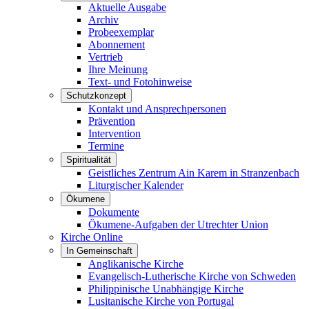
Aktuelle Ausgabe
Archiv
Probeexemplar
Abonnement
Vertrieb
Ihre Meinung
Text- und Fotohinweise
Schutzkonzept
Kontakt und Ansprechpersonen
Prävention
Intervention
Termine
Spiritualität
Geistliches Zentrum Ain Karem in Stranzenbach
Liturgischer Kalender
Ökumene
Dokumente
Ökumene-Aufgaben der Utrechter Union
Kirche Online
In Gemeinschaft
Anglikanische Kirche
Evangelisch-Lutherische Kirche von Schweden
Philippinische Unabhängige Kirche
Lusitanische Kirche von Portugal