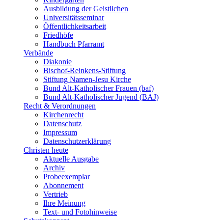
Ausbildung der Geistlichen
Universitätsseminar
Öffentlichkeitsarbeit
Friedhöfe
Handbuch Pfarramt
Verbände
Diakonie
Bischof-Reinkens-Stiftung
Stiftung Namen-Jesu Kirche
Bund Alt-Katholischer Frauen (baf)
Bund Alt-Katholischer Jugend (BAJ)
Recht & Verordnungen
Kirchenrecht
Datenschutz
Impressum
Datenschutzerklärung
Christen heute
Aktuelle Ausgabe
Archiv
Probeexemplar
Abonnement
Vertrieb
Ihre Meinung
Text- und Fotohinweise