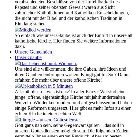
verabschiedeten Beschlüsse von der Unfehlbarkeit des
Papstes und seiner obersten Gewalt waren aus Sicht
zahlreicher Katholikinnen und Katholiken Entscheidungen,
die nicht mit der Bibel und der katholischen Tradition in
Einklang stehen.
Mitglied werden
So einfach wie unser Glaube ist auch der Eintritt in unsere alt-
katholische Kirche. Hier finden Sie weitere Informationen
dazu.
Unsere Gemeinden
Unser Glaube
Das Leben ist bunt. Wir auch.
Uns sind alle willkommen, die ihre Gaben, ihre Ideen und
ihren Glauben einbringen wollen. Klingt gut für Sie? Dann
erfahren Sie mehr über unsere offene Kirche!
Alt-katholisch in 5 Minuten
Alt-katholisch – was ist das? In aller Kürze: Wir sind eine
junge, offene, eigenständige Kirche mit jahrhundertealten
Wurzeln. Wir denken modern und aufgeschlossen und haben
einige Reformen umgesetzt. Hier gibt es mehr Infos zu einer
echten Kirche in einer echten Welt.
Liturgie – unsere Gottesdienste
Gott ganz nah sein, seine Gegenwart spüren – das soll in
unseren Gottesdiensten möglich sein. Die folgenden Zeilen
vermitteln Ihnen einen ersten Eindruck. Aber am besten