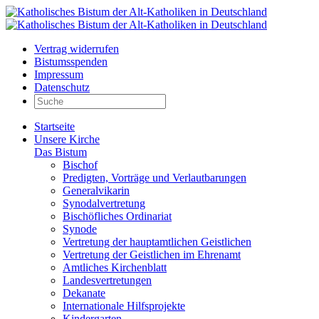
Vertrag widerrufen
Bistumsspenden
Impressum
Datenschutz
Startseite
Unsere Kirche
Das Bistum
Bischof
Predigten, Vorträge und Verlautbarungen
Generalvikarin
Synodalvertretung
Bischöfliches Ordinariat
Synode
Vertretung der hauptamtlichen Geistlichen
Vertretung der Geistlichen im Ehrenamt
Amtliches Kirchenblatt
Landesvertretungen
Dekanate
Internationale Hilfsprojekte
Kindergarten