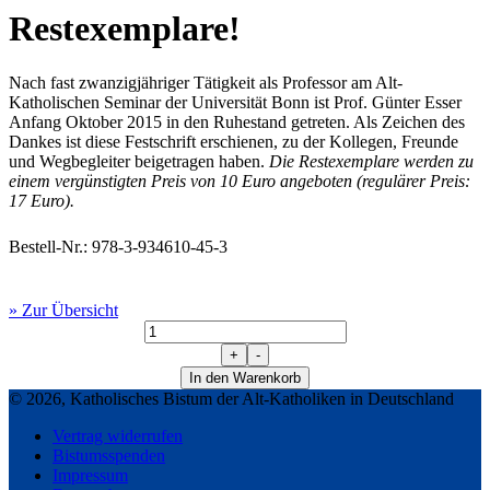
Restexemplare!
Nach fast zwanzigjähriger Tätigkeit als Professor am Alt-
Katholischen Seminar der Universität Bonn ist Prof. Günter Esser
Anfang Oktober 2015 in den Ruhestand getreten. Als Zeichen des
Dankes ist diese Festschrift erschienen, zu der Kollegen, Freunde
und Wegbegleiter beigetragen haben.
Die Restexemplare werden zu
einem vergünstigten Preis von 10 Euro angeboten (regulärer Preis:
17 Euro).
Bestell-Nr.: 978-3-934610-45-3
» Zur Übersicht
Weg-
Gemeinschaft
+
-
Festschrift
In den Warenkorb
für
© 2026, Katholisches Bistum der Alt-Katholiken in Deutschland
Günter
Eßer
Vertrag widerrufen
-
Bistumsspenden
Restexemplare!
Impressum
Menge