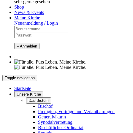
sehr gerne gesehen.
Shop
News & Events
Meine Kirche
Neuanmeldung / Login
» Anmelden
.
Toggle navigation
Startseite
Unsere Kirche
Das Bistum
Bischof
Predigten, Vorträge und Verlautbarungen
Generalvikarin
Synodalvertretung
Bischöfliches Ordinariat
Synode