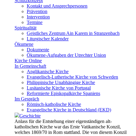
Schutzkonzept
Kontakt und Ansprechpersonen
Prävention
Intervention
Termine
Spiritualität
Geistliches Zentrum Ain Karem in Stranzenbach
Liturgischer Kalender
Ökumene
Dokumente
Ökumene-Aufgaben der Utrechter Union
Kirche Online
In Gemeinschaft
Anglikanische Kirche
Evangelisch-Lutherische Kirche von Schweden
Philippinische Unabhängige Kirche
Lusitanische Kirche von Portugal
Reformierte Episkopalkirche Spaniens
Im Gespräch
Römisch-katholische Kirche
Evangelische Kirche in Deutschland (EKD)
Geschichte
Anlass für die Entstehung einer eigenständigen alt-
katholischen Kirche war das Erste Vatikanische Konzil,
welches 1869/70 in Rom stattfand. Die von diesem Konzil