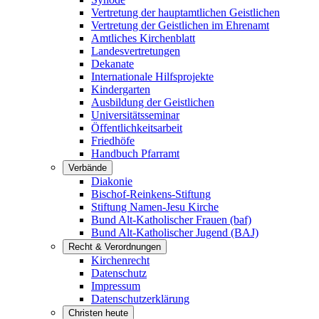
Vertretung der hauptamtlichen Geistlichen
Vertretung der Geistlichen im Ehrenamt
Amtliches Kirchenblatt
Landesvertretungen
Dekanate
Internationale Hilfsprojekte
Kindergarten
Ausbildung der Geistlichen
Universitätsseminar
Öffentlichkeitsarbeit
Friedhöfe
Handbuch Pfarramt
Verbände
Diakonie
Bischof-Reinkens-Stiftung
Stiftung Namen-Jesu Kirche
Bund Alt-Katholischer Frauen (baf)
Bund Alt-Katholischer Jugend (BAJ)
Recht & Verordnungen
Kirchenrecht
Datenschutz
Impressum
Datenschutzerklärung
Christen heute