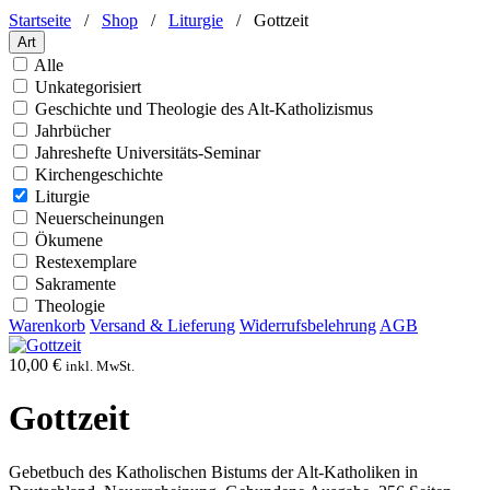
Startseite
/
Shop
/
Liturgie
/
Gottzeit
Art
Alle
Unkategorisiert
Geschichte und Theologie des Alt-Katholizismus
Jahrbücher
Jahreshefte Universitäts-Seminar
Kirchengeschichte
Liturgie
Neuerscheinungen
Ökumene
Restexemplare
Sakramente
Theologie
Warenkorb
Versand & Lieferung
Widerrufsbelehrung
AGB
10,00
€
inkl. MwSt.
Gottzeit
Gebetbuch des Katholischen Bistums der Alt-Katholiken in