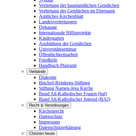
Vertretung der hauptamtlichen Geistlichen
Vertretung der Geistlichen im Ehrenamt
Amtliches Kirchenblatt
Landesvertretungen
Dekanate
Internationale Hilfsprojekte
Kindergarten
Ausbildung der Geistlichen
Universitätsseminar
Öffentlichkeitsarbeit
Friedhöfe
Handbuch Pfarramt
Verbände
Diakonie
Bischof-Reinkens-Stiftung
Stiftung Namen-Jesu Kirche
Bund Alt-Katholischer Frauen (baf)
Bund Alt-Katholischer Jugend (BAJ)
Recht & Verordnungen
Kirchenrecht
Datenschutz
Impressum
Datenschutzerklärung
Christen heute