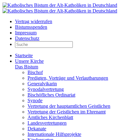
Vertrag widerrufen
Bistumsspenden
Impressum
Datenschutz
Startseite
Unsere Kirche
Das Bistum
Bischof
Predigten, Vorträge und Verlautbarungen
Generalvikarin
Synodalvertretung
Bischöfliches Ordinariat
Synode
Vertretung der hauptamtlichen Geistlichen
Vertretung der Geistlichen im Ehrenamt
Amtliches Kirchenblatt
Landesvertretungen
Dekanate
Internationale Hilfsprojekte
Kindergarten