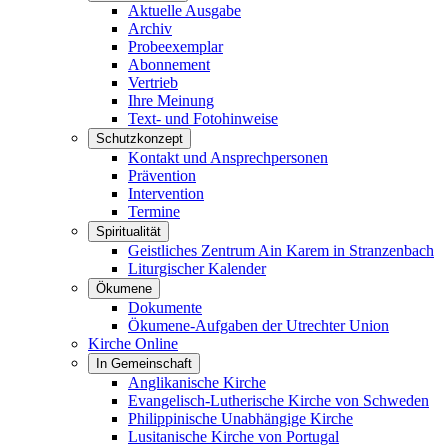
Aktuelle Ausgabe
Archiv
Probeexemplar
Abonnement
Vertrieb
Ihre Meinung
Text- und Fotohinweise
Schutzkonzept
Kontakt und Ansprechpersonen
Prävention
Intervention
Termine
Spiritualität
Geistliches Zentrum Ain Karem in Stranzenbach
Liturgischer Kalender
Ökumene
Dokumente
Ökumene-Aufgaben der Utrechter Union
Kirche Online
In Gemeinschaft
Anglikanische Kirche
Evangelisch-Lutherische Kirche von Schweden
Philippinische Unabhängige Kirche
Lusitanische Kirche von Portugal