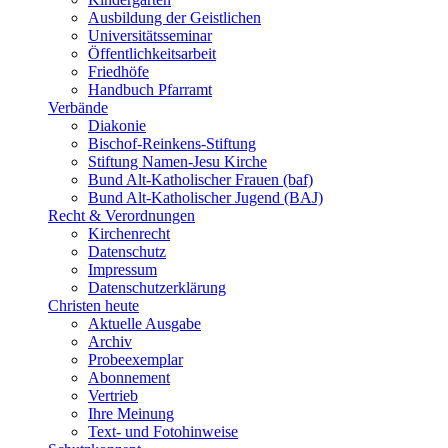
Ausbildung der Geistlichen
Universitätsseminar
Öffentlichkeitsarbeit
Friedhöfe
Handbuch Pfarramt
Verbände
Diakonie
Bischof-Reinkens-Stiftung
Stiftung Namen-Jesu Kirche
Bund Alt-Katholischer Frauen (baf)
Bund Alt-Katholischer Jugend (BAJ)
Recht & Verordnungen
Kirchenrecht
Datenschutz
Impressum
Datenschutzerklärung
Christen heute
Aktuelle Ausgabe
Archiv
Probeexemplar
Abonnement
Vertrieb
Ihre Meinung
Text- und Fotohinweise