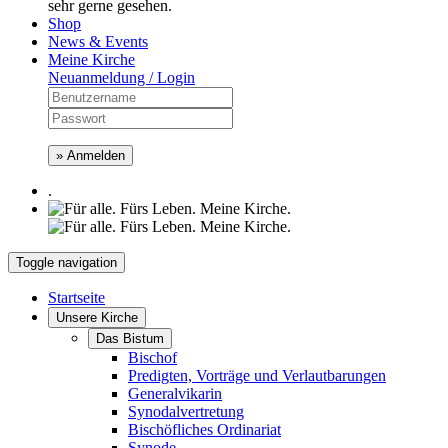
sehr gerne gesehen.
Shop
News & Events
Meine Kirche
Neuanmeldung / Login
» Anmelden
.
Toggle navigation
Startseite
Unsere Kirche
Das Bistum
Bischof
Predigten, Vorträge und Verlautbarungen
Generalvikarin
Synodalvertretung
Bischöfliches Ordinariat
Synode