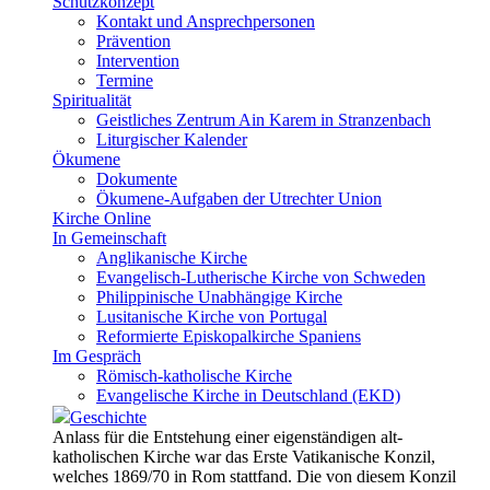
Schutzkonzept
Kontakt und Ansprechpersonen
Prävention
Intervention
Termine
Spiritualität
Geistliches Zentrum Ain Karem in Stranzenbach
Liturgischer Kalender
Ökumene
Dokumente
Ökumene-Aufgaben der Utrechter Union
Kirche Online
In Gemeinschaft
Anglikanische Kirche
Evangelisch-Lutherische Kirche von Schweden
Philippinische Unabhängige Kirche
Lusitanische Kirche von Portugal
Reformierte Episkopalkirche Spaniens
Im Gespräch
Römisch-katholische Kirche
Evangelische Kirche in Deutschland (EKD)
Geschichte
Anlass für die Entstehung einer eigenständigen alt-
katholischen Kirche war das Erste Vatikanische Konzil,
welches 1869/70 in Rom stattfand. Die von diesem Konzil