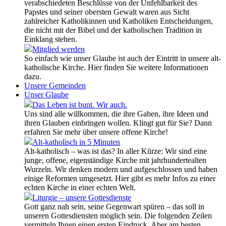
verabschiedeten Beschlüsse von der Unfehlbarkeit des
Papstes und seiner obersten Gewalt waren aus Sicht
zahlreicher Katholikinnen und Katholiken Entscheidungen,
die nicht mit der Bibel und der katholischen Tradition in
Einklang stehen.
Mitglied werden
So einfach wie unser Glaube ist auch der Eintritt in unsere alt-
katholische Kirche. Hier finden Sie weitere Informationen
dazu.
Unsere Gemeinden
Unser Glaube
Das Leben ist bunt. Wir auch.
Uns sind alle willkommen, die ihre Gaben, ihre Ideen und
ihren Glauben einbringen wollen. Klingt gut für Sie? Dann
erfahren Sie mehr über unsere offene Kirche!
Alt-katholisch in 5 Minuten
Alt-katholisch – was ist das? In aller Kürze: Wir sind eine
junge, offene, eigenständige Kirche mit jahrhundertealten
Wurzeln. Wir denken modern und aufgeschlossen und haben
einige Reformen umgesetzt. Hier gibt es mehr Infos zu einer
echten Kirche in einer echten Welt.
Liturgie – unsere Gottesdienste
Gott ganz nah sein, seine Gegenwart spüren – das soll in
unseren Gottesdiensten möglich sein. Die folgenden Zeilen
vermitteln Ihnen einen ersten Eindruck. Aber am besten