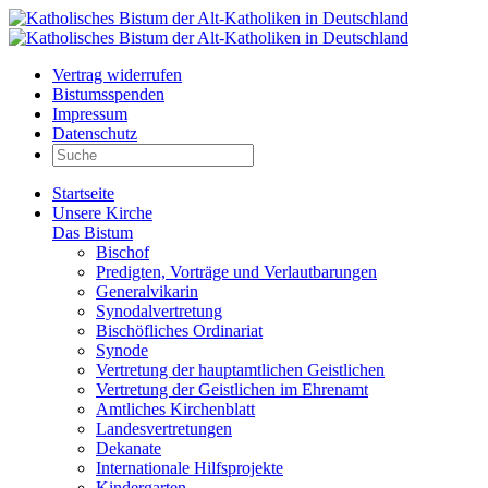
Vertrag widerrufen
Bistumsspenden
Impressum
Datenschutz
Startseite
Unsere Kirche
Das Bistum
Bischof
Predigten, Vorträge und Verlautbarungen
Generalvikarin
Synodalvertretung
Bischöfliches Ordinariat
Synode
Vertretung der hauptamtlichen Geistlichen
Vertretung der Geistlichen im Ehrenamt
Amtliches Kirchenblatt
Landesvertretungen
Dekanate
Internationale Hilfsprojekte
Kindergarten