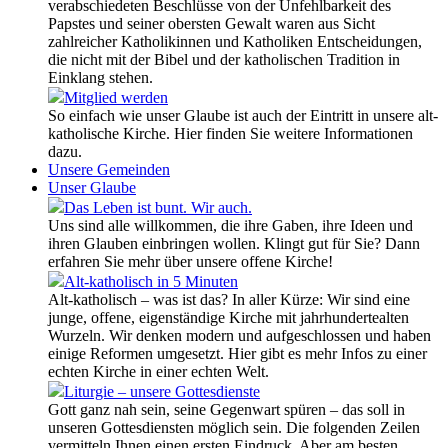
verabschiedeten Beschlüsse von der Unfehlbarkeit des
Papstes und seiner obersten Gewalt waren aus Sicht
zahlreicher Katholikinnen und Katholiken Entscheidungen,
die nicht mit der Bibel und der katholischen Tradition in
Einklang stehen.
Mitglied werden
So einfach wie unser Glaube ist auch der Eintritt in unsere alt-
katholische Kirche. Hier finden Sie weitere Informationen
dazu.
Unsere Gemeinden
Unser Glaube
Das Leben ist bunt. Wir auch.
Uns sind alle willkommen, die ihre Gaben, ihre Ideen und
ihren Glauben einbringen wollen. Klingt gut für Sie? Dann
erfahren Sie mehr über unsere offene Kirche!
Alt-katholisch in 5 Minuten
Alt-katholisch – was ist das? In aller Kürze: Wir sind eine
junge, offene, eigenständige Kirche mit jahrhundertealten
Wurzeln. Wir denken modern und aufgeschlossen und haben
einige Reformen umgesetzt. Hier gibt es mehr Infos zu einer
echten Kirche in einer echten Welt.
Liturgie – unsere Gottesdienste
Gott ganz nah sein, seine Gegenwart spüren – das soll in
unseren Gottesdiensten möglich sein. Die folgenden Zeilen
vermitteln Ihnen einen ersten Eindruck. Aber am besten