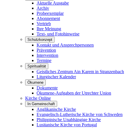
Aktuelle Ausgabe
Archiv
Probeexemplar
Abonnement
Vertrieb
Ihre Meinung
Text- und Fotohinweise
Schutzkonzept
Kontakt und Ansprechpersonen
Prävention
Intervention
Termine
Spiritualität
Geistliches Zentrum Ain Karem in Stranzenbach
Liturgischer Kalender
Ökumene
Dokumente
Ökumene-Aufgaben der Utrechter Union
Kirche Online
In Gemeinschaft
Anglikanische Kirche
Evangelisch-Lutherische Kirche von Schweden
Philippinische Unabhängige Kirche
Lusitanische Kirche von Portugal