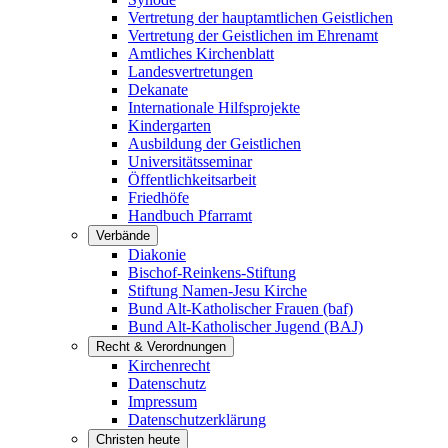
Vertretung der hauptamtlichen Geistlichen
Vertretung der Geistlichen im Ehrenamt
Amtliches Kirchenblatt
Landesvertretungen
Dekanate
Internationale Hilfsprojekte
Kindergarten
Ausbildung der Geistlichen
Universitätsseminar
Öffentlichkeitsarbeit
Friedhöfe
Handbuch Pfarramt
Verbände
Diakonie
Bischof-Reinkens-Stiftung
Stiftung Namen-Jesu Kirche
Bund Alt-Katholischer Frauen (baf)
Bund Alt-Katholischer Jugend (BAJ)
Recht & Verordnungen
Kirchenrecht
Datenschutz
Impressum
Datenschutzerklärung
Christen heute