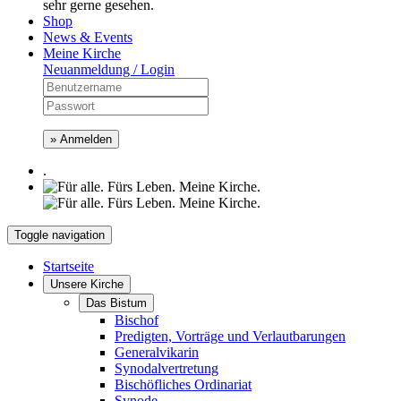
sehr gerne gesehen.
Shop
News & Events
Meine Kirche
Neuanmeldung / Login
» Anmelden
.
Toggle navigation
Startseite
Unsere Kirche
Das Bistum
Bischof
Predigten, Vorträge und Verlautbarungen
Generalvikarin
Synodalvertretung
Bischöfliches Ordinariat
Synode