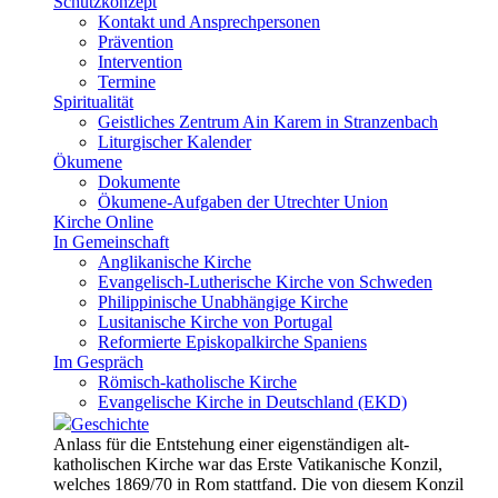
Schutzkonzept
Kontakt und Ansprechpersonen
Prävention
Intervention
Termine
Spiritualität
Geistliches Zentrum Ain Karem in Stranzenbach
Liturgischer Kalender
Ökumene
Dokumente
Ökumene-Aufgaben der Utrechter Union
Kirche Online
In Gemeinschaft
Anglikanische Kirche
Evangelisch-Lutherische Kirche von Schweden
Philippinische Unabhängige Kirche
Lusitanische Kirche von Portugal
Reformierte Episkopalkirche Spaniens
Im Gespräch
Römisch-katholische Kirche
Evangelische Kirche in Deutschland (EKD)
Geschichte
Anlass für die Entstehung einer eigenständigen alt-
katholischen Kirche war das Erste Vatikanische Konzil,
welches 1869/70 in Rom stattfand. Die von diesem Konzil