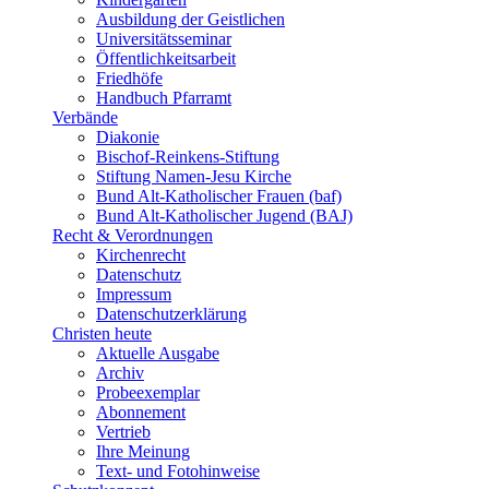
Ausbildung der Geistlichen
Universitätsseminar
Öffentlichkeitsarbeit
Friedhöfe
Handbuch Pfarramt
Verbände
Diakonie
Bischof-Reinkens-Stiftung
Stiftung Namen-Jesu Kirche
Bund Alt-Katholischer Frauen (baf)
Bund Alt-Katholischer Jugend (BAJ)
Recht & Verordnungen
Kirchenrecht
Datenschutz
Impressum
Datenschutzerklärung
Christen heute
Aktuelle Ausgabe
Archiv
Probeexemplar
Abonnement
Vertrieb
Ihre Meinung
Text- und Fotohinweise