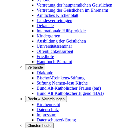
Vertretung der hauptamtlichen Geistlichen
Vertretung der Geistlichen im Ehrenamt
Amtliches Kirchenblatt
Landesvertretungen
Dekanate
Internationale Hilfsprojekte
Kindergarten
Ausbildung der Geistlichen
Universitätsseminar
Öffentlichkeitsarbeit
Friedhöfe
Handbuch Pfarramt
Verbände
Diakonie
Bischof-Reinkens-Stiftung
Stiftung Namen-Jesu Kirche
Bund Alt-Katholischer Frauen (baf)
Bund Alt-Katholischer Jugend (BAJ)
Recht & Verordnungen
Kirchenrecht
Datenschutz
Impressum
Datenschutzerklärung
Christen heute