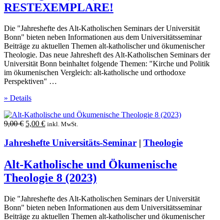
RESTEXEMPLARE!
Die "Jahreshefte des Alt-Katholischen Seminars der Universität
Bonn" bieten neben Informationen aus dem Universitätsseminar
Beiträge zu aktuellen Themen alt-katholischer und ökumenischer
Theologie. Das neue Jahresheft des Alt-Katholischen Seminars der
Universität Bonn beinhaltet folgende Themen: "Kirche und Politik
im ökumenischen Vergleich: alt-katholische und orthodoxe
Perspektiven" …
» Details
Ursprünglicher
Aktueller
9,00
€
5,00
€
inkl. MwSt.
Preis
Preis
war:
ist:
Jahreshefte Universitäts-Seminar
|
Theologie
9,00 €
5,00 €.
Alt-Katholische und Ökumenische
Theologie 8 (2023)
Die "Jahreshefte des Alt-Katholischen Seminars der Universität
Bonn" bieten neben Informationen aus dem Universitätsseminar
Beiträge zu aktuellen Themen alt-katholischer und ökumenischer