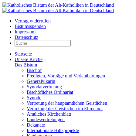
Vertrag widerrufen
Bistumsspenden
Impressum
Datenschutz
Startseite
Unsere Kirche
Das Bistum
Bischof
Predigten, Vorträge und Verlautbarungen
Generalvikarin
Synodalvertretung
Bischöfliches Ordinariat
Synode
Vertretung der hauptamtlichen Geistlichen
Vertretung der Geistlichen im Ehrenamt
Amtliches Kirchenblatt
Landesvertretungen
Dekanate
Internationale Hilfsprojekte
Kindergarten