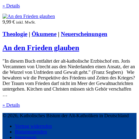
» Details
9,99
€
inkl. MwSt.
Theologie
|
Ökumene
|
Neuerscheinungen
An den Frieden glauben
"In diesem Buch entfaltet der alt-katholische Erzbischof em. Joris
Vercammen von Utrecht aus den Niederlanden einen Ansatz, der an
die Wurzel von Unfrieden und Gewalt geht." (Franz Segbers) Wie
bewahren wir die Perspektive des Friedens und Zeiten des Krieges?
Der Traum vom Frieden darf nicht im Meer der Gewaltnachrichten
untergehen. Kirchen und Christen müssen sich Gehör verschaffen
…
» Details
© 2026, Katholisches Bistum der Alt-Katholiken in Deutschland
Vertrag widerrufen
Bistumsspenden
Impressum