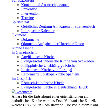
Schutzkonzept
Kontakt und Ansprechpersonen
Prävention
Intervention
Termine
Spiritualität
Geistliches Zentrum Ain Karem in Stranzenbach
Liturgischer Kalender
Ökumene
Dokumente
Ökumene-Aufgaben der Utrechter Union
Kirche Online
In Gemeinschaft
Anglikanische Kirche
Evangelisch-Lutherische Kirche von Schweden
Philippinische Unabhängige Kirche
Lusitanische Kirche von Portugal
Reformierte Episkopalkirche Spaniens
Im Gespräch
Römisch-katholische Kirche
Evangelische Kirche in Deutschland (EKD)
Geschichte
Anlass für die Entstehung einer eigenständigen alt-
katholischen Kirche war das Erste Vatikanische Konzil,
welches 1869/70 in Rom stattfand. Die von diesem Konzil