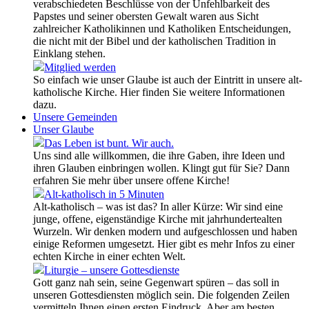
verabschiedeten Beschlüsse von der Unfehlbarkeit des
Papstes und seiner obersten Gewalt waren aus Sicht
zahlreicher Katholikinnen und Katholiken Entscheidungen,
die nicht mit der Bibel und der katholischen Tradition in
Einklang stehen.
Mitglied werden
So einfach wie unser Glaube ist auch der Eintritt in unsere alt-
katholische Kirche. Hier finden Sie weitere Informationen
dazu.
Unsere Gemeinden
Unser Glaube
Das Leben ist bunt. Wir auch.
Uns sind alle willkommen, die ihre Gaben, ihre Ideen und
ihren Glauben einbringen wollen. Klingt gut für Sie? Dann
erfahren Sie mehr über unsere offene Kirche!
Alt-katholisch in 5 Minuten
Alt-katholisch – was ist das? In aller Kürze: Wir sind eine
junge, offene, eigenständige Kirche mit jahrhundertealten
Wurzeln. Wir denken modern und aufgeschlossen und haben
einige Reformen umgesetzt. Hier gibt es mehr Infos zu einer
echten Kirche in einer echten Welt.
Liturgie – unsere Gottesdienste
Gott ganz nah sein, seine Gegenwart spüren – das soll in
unseren Gottesdiensten möglich sein. Die folgenden Zeilen
vermitteln Ihnen einen ersten Eindruck. Aber am besten