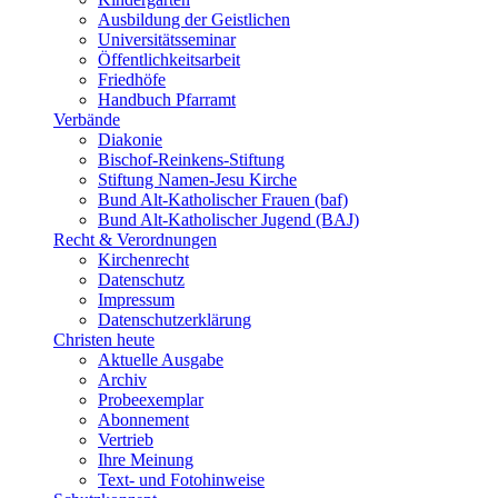
Ausbildung der Geistlichen
Universitätsseminar
Öffentlichkeitsarbeit
Friedhöfe
Handbuch Pfarramt
Verbände
Diakonie
Bischof-Reinkens-Stiftung
Stiftung Namen-Jesu Kirche
Bund Alt-Katholischer Frauen (baf)
Bund Alt-Katholischer Jugend (BAJ)
Recht & Verordnungen
Kirchenrecht
Datenschutz
Impressum
Datenschutzerklärung
Christen heute
Aktuelle Ausgabe
Archiv
Probeexemplar
Abonnement
Vertrieb
Ihre Meinung
Text- und Fotohinweise