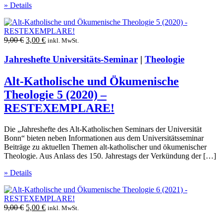
» Details
Ursprünglicher
Aktueller
9,00
€
3,00
€
inkl. MwSt.
Preis
Preis
war:
ist:
Jahreshefte Universitäts-Seminar
|
Theologie
9,00 €
3,00 €.
Alt-Katholische und Ökumenische
Theologie 5 (2020) –
RESTEXEMPLARE!
Die „Jahreshefte des Alt-Katholischen Seminars der Universität
Bonn“ bieten neben Informationen aus dem Universitätsseminar
Beiträge zu aktuellen Themen alt-katholischer und ökumenischer
Theologie. Aus Anlass des 150. Jahrestags der Verkündung der […]
» Details
Ursprünglicher
Aktueller
9,00
€
5,00
€
inkl. MwSt.
Preis
Preis