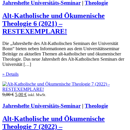
war:
ist:
Jahreshefte Universitäts-Seminar
|
Theologie
9,00 €
5,00 €.
Alt-Katholische und Ökumenische
Theologie 6 (2021) –
RESTEXEMPLARE!
Die „Jahreshefte des Alt-Katholischen Seminars der Universität
Bonn“ bieten neben Informationen aus dem Universitätsseminar
Beiträge zu aktuellen Themen alt-katholischer und ökumenischer
Theologie. Das neue Jahresheft des Alt-Katholischen Seminars der
Universität […]
» Details
Ursprünglicher
Aktueller
9,00
€
5,00
€
inkl. MwSt.
Preis
Preis
war:
ist:
Jahreshefte Universitäts-Seminar
|
Theologie
9,00 €
5,00 €.
Alt-Katholische und Ökumenische
Theologie 7 (2022) –