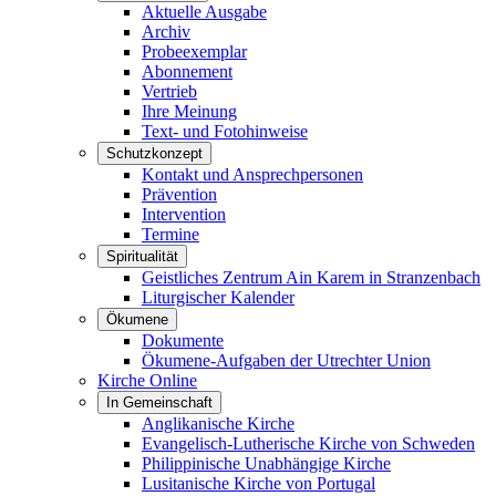
Aktuelle Ausgabe
Archiv
Probeexemplar
Abonnement
Vertrieb
Ihre Meinung
Text- und Fotohinweise
Schutzkonzept
Kontakt und Ansprechpersonen
Prävention
Intervention
Termine
Spiritualität
Geistliches Zentrum Ain Karem in Stranzenbach
Liturgischer Kalender
Ökumene
Dokumente
Ökumene-Aufgaben der Utrechter Union
Kirche Online
In Gemeinschaft
Anglikanische Kirche
Evangelisch-Lutherische Kirche von Schweden
Philippinische Unabhängige Kirche
Lusitanische Kirche von Portugal