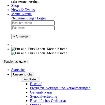
sehr gerne gesehen.
Shop
News & Events
Meine Kirche
Neuanmeldung / Login
» Anmelden
.
Toggle navigation
Startseite
Unsere Kirche
Das Bistum
Bischof
Predigten, Vorträge und Verlautbarungen
Generalvikarin
Synodalvertretung
Bischöfliches Ordinariat
Synode