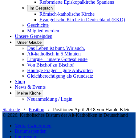
Reformierte Episkopalkirche Spaniens
Im Gespräch
Römisch-katholische Kirche
Evangelische Kirche in Deutschland (EKD)
Geschichte
Mitglied werden
Unsere Gemeinden
Unser Glaube
Das Leben ist bunt. Wir auch.
Alt-katholisch in 5 Minuten
Liturgie – unsere Gottesdienste
Von Bischof zu Bischof
Häufige Fragen – gute Antworten
Gleichberechtigung als Grundsatz
Shop
News & Events
Meine Kirche
Neuanmeldung / Login
Startseite
/
Position
/
Positionen April 2018 von Harald Klein
© 2026, Katholisches Bistum der Alt-Katholiken in Deutschland
Vertrag widerrufen
Bistumsspenden
Impressum