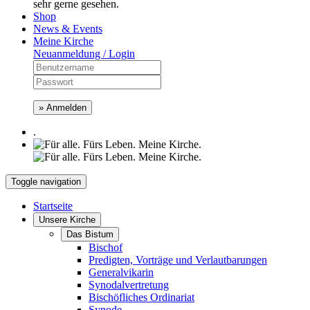
sehr gerne gesehen.
Shop
News & Events
Meine Kirche
Neuanmeldung / Login
» Anmelden
.
Toggle navigation
Startseite
Unsere Kirche
Das Bistum
Bischof
Predigten, Vorträge und Verlautbarungen
Generalvikarin
Synodalvertretung
Bischöfliches Ordinariat
Synode