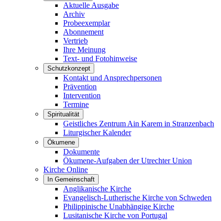
Aktuelle Ausgabe
Archiv
Probeexemplar
Abonnement
Vertrieb
Ihre Meinung
Text- und Fotohinweise
Schutzkonzept
Kontakt und Ansprechpersonen
Prävention
Intervention
Termine
Spiritualität
Geistliches Zentrum Ain Karem in Stranzenbach
Liturgischer Kalender
Ökumene
Dokumente
Ökumene-Aufgaben der Utrechter Union
Kirche Online
In Gemeinschaft
Anglikanische Kirche
Evangelisch-Lutherische Kirche von Schweden
Philippinische Unabhängige Kirche
Lusitanische Kirche von Portugal