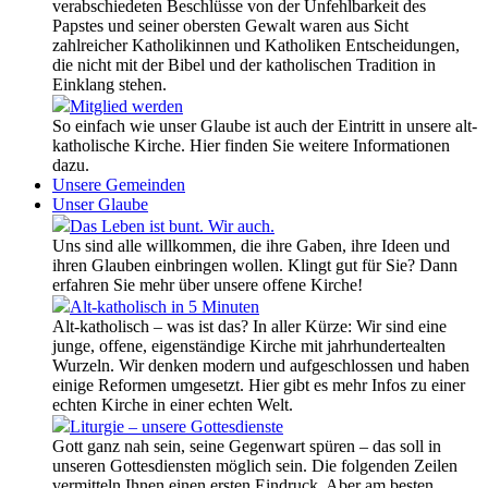
verabschiedeten Beschlüsse von der Unfehlbarkeit des
Papstes und seiner obersten Gewalt waren aus Sicht
zahlreicher Katholikinnen und Katholiken Entscheidungen,
die nicht mit der Bibel und der katholischen Tradition in
Einklang stehen.
Mitglied werden
So einfach wie unser Glaube ist auch der Eintritt in unsere alt-
katholische Kirche. Hier finden Sie weitere Informationen
dazu.
Unsere Gemeinden
Unser Glaube
Das Leben ist bunt. Wir auch.
Uns sind alle willkommen, die ihre Gaben, ihre Ideen und
ihren Glauben einbringen wollen. Klingt gut für Sie? Dann
erfahren Sie mehr über unsere offene Kirche!
Alt-katholisch in 5 Minuten
Alt-katholisch – was ist das? In aller Kürze: Wir sind eine
junge, offene, eigenständige Kirche mit jahrhundertealten
Wurzeln. Wir denken modern und aufgeschlossen und haben
einige Reformen umgesetzt. Hier gibt es mehr Infos zu einer
echten Kirche in einer echten Welt.
Liturgie – unsere Gottesdienste
Gott ganz nah sein, seine Gegenwart spüren – das soll in
unseren Gottesdiensten möglich sein. Die folgenden Zeilen
vermitteln Ihnen einen ersten Eindruck. Aber am besten