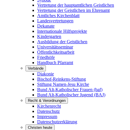
Vertretung der hauptamtlichen Geistlichen
Vertretung der Geistlichen im Ehrenamt
Amtliches Kirchenblatt
Landesvertretungen
Dekanate
Internationale Hilfsprojekte
Kindergarten
Ausbildung der Geistlichen
Universitätsseminar
Öffentlichkeitsarbeit
Friedhöfe
Handbuch Pfarramt
Verbände
Diakonie
Bischof-Reinkens-Stiftung
Stiftung Namen-Jesu Kirche
Bund Alt-Katholischer Frauen (baf)
Bund Alt-Katholischer Jugend (BAJ)
Recht & Verordnungen
Kirchenrecht
Datenschutz
Impressum
Datenschutzerklärung
Christen heute