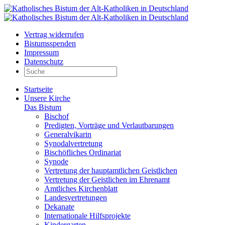
Vertrag widerrufen
Bistumsspenden
Impressum
Datenschutz
Startseite
Unsere Kirche
Das Bistum
Bischof
Predigten, Vorträge und Verlautbarungen
Generalvikarin
Synodalvertretung
Bischöfliches Ordinariat
Synode
Vertretung der hauptamtlichen Geistlichen
Vertretung der Geistlichen im Ehrenamt
Amtliches Kirchenblatt
Landesvertretungen
Dekanate
Internationale Hilfsprojekte
Kindergarten