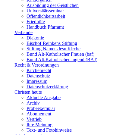
Ausbildung der Geistlichen
Universitätsseminar
Öffentlichkeitsarbeit
Friedhöfe
Handbuch Pfarramt
Verbände
Diakonie
Bischof-Reinkens-Stiftung
Stiftung Namen-Jesu Kirche
Bund Alt-Katholischer Frauen (baf)
Bund Alt-Katholischer Jugend (BAJ)
Recht & Verordnungen
Kirchenrecht
Datenschutz
Impressum
Datenschutzerklärung
Christen heute
Aktuelle Ausgabe
Archiv
Probeexemplar
Abonnement
Vertrieb
Ihre Meinung
Text- und Fotohinweise