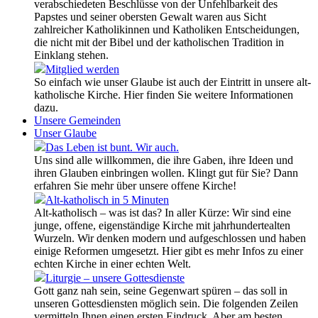
verabschiedeten Beschlüsse von der Unfehlbarkeit des
Papstes und seiner obersten Gewalt waren aus Sicht
zahlreicher Katholikinnen und Katholiken Entscheidungen,
die nicht mit der Bibel und der katholischen Tradition in
Einklang stehen.
Mitglied werden
So einfach wie unser Glaube ist auch der Eintritt in unsere alt-
katholische Kirche. Hier finden Sie weitere Informationen
dazu.
Unsere Gemeinden
Unser Glaube
Das Leben ist bunt. Wir auch.
Uns sind alle willkommen, die ihre Gaben, ihre Ideen und
ihren Glauben einbringen wollen. Klingt gut für Sie? Dann
erfahren Sie mehr über unsere offene Kirche!
Alt-katholisch in 5 Minuten
Alt-katholisch – was ist das? In aller Kürze: Wir sind eine
junge, offene, eigenständige Kirche mit jahrhundertealten
Wurzeln. Wir denken modern und aufgeschlossen und haben
einige Reformen umgesetzt. Hier gibt es mehr Infos zu einer
echten Kirche in einer echten Welt.
Liturgie – unsere Gottesdienste
Gott ganz nah sein, seine Gegenwart spüren – das soll in
unseren Gottesdiensten möglich sein. Die folgenden Zeilen
vermitteln Ihnen einen ersten Eindruck. Aber am besten