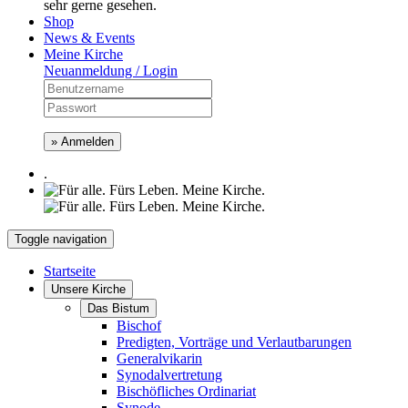
sehr gerne gesehen.
Shop
News & Events
Meine Kirche
Neuanmeldung / Login
» Anmelden
.
Toggle navigation
Startseite
Unsere Kirche
Das Bistum
Bischof
Predigten, Vorträge und Verlautbarungen
Generalvikarin
Synodalvertretung
Bischöfliches Ordinariat
Synode