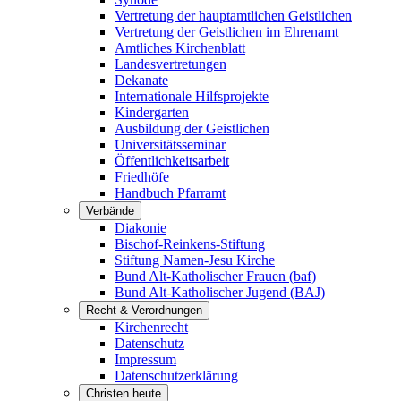
Vertretung der hauptamtlichen Geistlichen
Vertretung der Geistlichen im Ehrenamt
Amtliches Kirchenblatt
Landesvertretungen
Dekanate
Internationale Hilfsprojekte
Kindergarten
Ausbildung der Geistlichen
Universitätsseminar
Öffentlichkeitsarbeit
Friedhöfe
Handbuch Pfarramt
Verbände
Diakonie
Bischof-Reinkens-Stiftung
Stiftung Namen-Jesu Kirche
Bund Alt-Katholischer Frauen (baf)
Bund Alt-Katholischer Jugend (BAJ)
Recht & Verordnungen
Kirchenrecht
Datenschutz
Impressum
Datenschutzerklärung
Christen heute