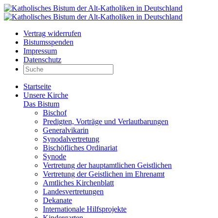
Vertrag widerrufen
Bistumsspenden
Impressum
Datenschutz
Startseite
Unsere Kirche
Das Bistum
Bischof
Predigten, Vorträge und Verlautbarungen
Generalvikarin
Synodalvertretung
Bischöfliches Ordinariat
Synode
Vertretung der hauptamtlichen Geistlichen
Vertretung der Geistlichen im Ehrenamt
Amtliches Kirchenblatt
Landesvertretungen
Dekanate
Internationale Hilfsprojekte
Kindergarten