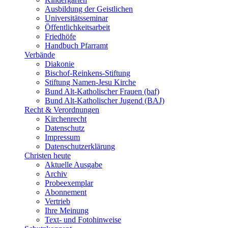
Ausbildung der Geistlichen
Universitätsseminar
Öffentlichkeitsarbeit
Friedhöfe
Handbuch Pfarramt
Verbände
Diakonie
Bischof-Reinkens-Stiftung
Stiftung Namen-Jesu Kirche
Bund Alt-Katholischer Frauen (baf)
Bund Alt-Katholischer Jugend (BAJ)
Recht & Verordnungen
Kirchenrecht
Datenschutz
Impressum
Datenschutzerklärung
Christen heute
Aktuelle Ausgabe
Archiv
Probeexemplar
Abonnement
Vertrieb
Ihre Meinung
Text- und Fotohinweise