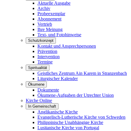
Aktuelle Ausgabe
Archiv
Probeexemplar
Abonnement
Vertrieb
Ihre Meinung
Text- und Fotohinweise
Schutzkonzept
Kontakt und Ansprechpersonen
Prävention
Intervention
Termine
Spiritualität
Geistliches Zentrum Ain Karem in Stranzenbach
Liturgischer Kalender
Ökumene
Dokumente
Ökumene-Aufgaben der Utrechter Union
Kirche Online
In Gemeinschaft
Anglikanische Kirche
Evangelisch-Lutherische Kirche von Schweden
Philippinische Unabhängige Kirche
Lusitanische Kirche von Portugal