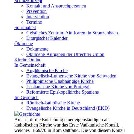
Schutzkonzept
Kontakt und Ansprechpersonen
Prävention
Intervention
Termine
Spiritualität
Geistliches Zentrum Ain Karem in Stranzenbach
Liturgischer Kalender
Ökumene
Dokumente
Ökumene-Aufgaben der Utrechter Union
Kirche Online
In Gemeinschaft
Anglikanische Kirche
Evangelisch-Lutherische Kirche von Schweden
Philippinische Unabhängige Kirche
Lusitanische Kirche von Portugal
Reformierte Episkopalkirche Spaniens
Im Gespräch
Römisch-katholische Kirche
Evangelische Kirche in Deutschland (EKD)
Geschichte
Anlass für die Entstehung einer eigenständigen alt-
katholischen Kirche war das Erste Vatikanische Konzil,
welches 1869/70 in Rom stattfand. Die von diesem Konzil