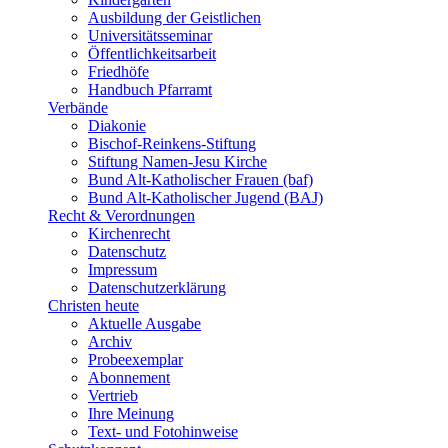
Ausbildung der Geistlichen
Universitätsseminar
Öffentlichkeitsarbeit
Friedhöfe
Handbuch Pfarramt
Verbände
Diakonie
Bischof-Reinkens-Stiftung
Stiftung Namen-Jesu Kirche
Bund Alt-Katholischer Frauen (baf)
Bund Alt-Katholischer Jugend (BAJ)
Recht & Verordnungen
Kirchenrecht
Datenschutz
Impressum
Datenschutzerklärung
Christen heute
Aktuelle Ausgabe
Archiv
Probeexemplar
Abonnement
Vertrieb
Ihre Meinung
Text- und Fotohinweise