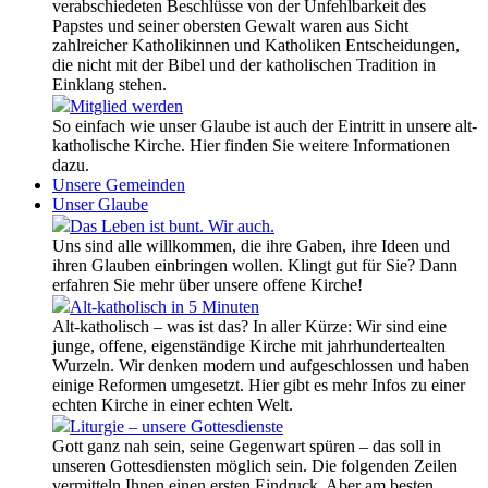
verabschiedeten Beschlüsse von der Unfehlbarkeit des
Papstes und seiner obersten Gewalt waren aus Sicht
zahlreicher Katholikinnen und Katholiken Entscheidungen,
die nicht mit der Bibel und der katholischen Tradition in
Einklang stehen.
Mitglied werden
So einfach wie unser Glaube ist auch der Eintritt in unsere alt-
katholische Kirche. Hier finden Sie weitere Informationen
dazu.
Unsere Gemeinden
Unser Glaube
Das Leben ist bunt. Wir auch.
Uns sind alle willkommen, die ihre Gaben, ihre Ideen und
ihren Glauben einbringen wollen. Klingt gut für Sie? Dann
erfahren Sie mehr über unsere offene Kirche!
Alt-katholisch in 5 Minuten
Alt-katholisch – was ist das? In aller Kürze: Wir sind eine
junge, offene, eigenständige Kirche mit jahrhundertealten
Wurzeln. Wir denken modern und aufgeschlossen und haben
einige Reformen umgesetzt. Hier gibt es mehr Infos zu einer
echten Kirche in einer echten Welt.
Liturgie – unsere Gottesdienste
Gott ganz nah sein, seine Gegenwart spüren – das soll in
unseren Gottesdiensten möglich sein. Die folgenden Zeilen
vermitteln Ihnen einen ersten Eindruck. Aber am besten