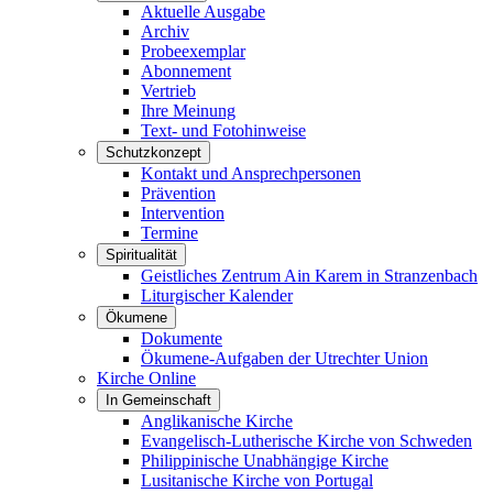
Aktuelle Ausgabe
Archiv
Probeexemplar
Abonnement
Vertrieb
Ihre Meinung
Text- und Fotohinweise
Schutzkonzept
Kontakt und Ansprechpersonen
Prävention
Intervention
Termine
Spiritualität
Geistliches Zentrum Ain Karem in Stranzenbach
Liturgischer Kalender
Ökumene
Dokumente
Ökumene-Aufgaben der Utrechter Union
Kirche Online
In Gemeinschaft
Anglikanische Kirche
Evangelisch-Lutherische Kirche von Schweden
Philippinische Unabhängige Kirche
Lusitanische Kirche von Portugal