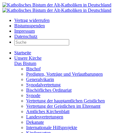
Vertrag widerrufen
Bistumsspenden
Impressum
Datenschutz
Startseite
Unsere Kirche
Das Bistum
Bischof
Predigten, Vorträge und Verlautbarungen
Generalvikarin
Synodalvertretung
Bischöfliches Ordinariat
Synode
Vertretung der hauptamtlichen Geistlichen
Vertretung der Geistlichen im Ehrenamt
Amtliches Kirchenblatt
Landesvertretungen
Dekanate
Internationale Hilfsprojekte
Kindergarten