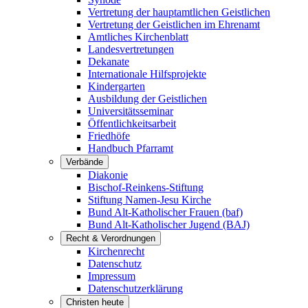
Vertretung der hauptamtlichen Geistlichen
Vertretung der Geistlichen im Ehrenamt
Amtliches Kirchenblatt
Landesvertretungen
Dekanate
Internationale Hilfsprojekte
Kindergarten
Ausbildung der Geistlichen
Universitätsseminar
Öffentlichkeitsarbeit
Friedhöfe
Handbuch Pfarramt
Verbände
Diakonie
Bischof-Reinkens-Stiftung
Stiftung Namen-Jesu Kirche
Bund Alt-Katholischer Frauen (baf)
Bund Alt-Katholischer Jugend (BAJ)
Recht & Verordnungen
Kirchenrecht
Datenschutz
Impressum
Datenschutzerklärung
Christen heute