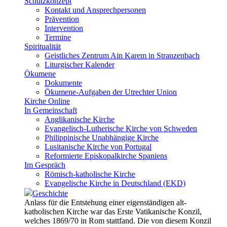
Schutzkonzept
Kontakt und Ansprechpersonen
Prävention
Intervention
Termine
Spiritualität
Geistliches Zentrum Ain Karem in Stranzenbach
Liturgischer Kalender
Ökumene
Dokumente
Ökumene-Aufgaben der Utrechter Union
Kirche Online
In Gemeinschaft
Anglikanische Kirche
Evangelisch-Lutherische Kirche von Schweden
Philippinische Unabhängige Kirche
Lusitanische Kirche von Portugal
Reformierte Episkopalkirche Spaniens
Im Gespräch
Römisch-katholische Kirche
Evangelische Kirche in Deutschland (EKD)
Geschichte
Anlass für die Entstehung einer eigenständigen alt-
katholischen Kirche war das Erste Vatikanische Konzil,
welches 1869/70 in Rom stattfand. Die von diesem Konzil