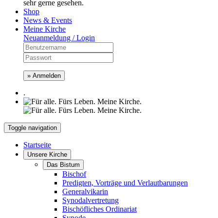
sehr gerne gesehen.
Shop
News & Events
Meine Kirche
Neuanmeldung / Login
» Anmelden
.
Toggle navigation
Startseite
Unsere Kirche
Das Bistum
Bischof
Predigten, Vorträge und Verlautbarungen
Generalvikarin
Synodalvertretung
Bischöfliches Ordinariat
Synode