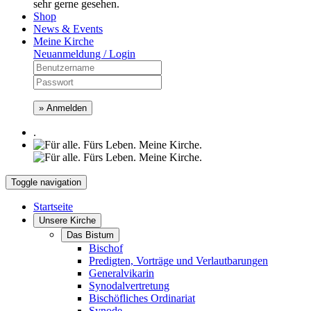
sehr gerne gesehen.
Shop
News & Events
Meine Kirche
Neuanmeldung / Login
» Anmelden
.
Toggle navigation
Startseite
Unsere Kirche
Das Bistum
Bischof
Predigten, Vorträge und Verlautbarungen
Generalvikarin
Synodalvertretung
Bischöfliches Ordinariat
Synode