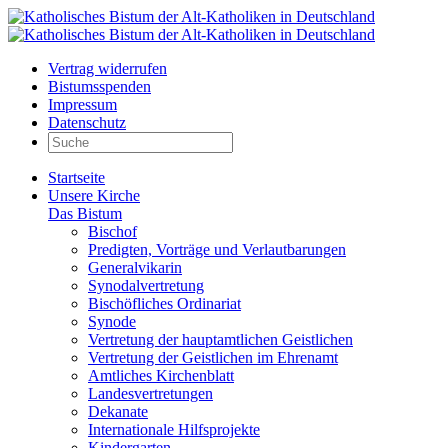
Vertrag widerrufen
Bistumsspenden
Impressum
Datenschutz
Startseite
Unsere Kirche
Das Bistum
Bischof
Predigten, Vorträge und Verlautbarungen
Generalvikarin
Synodalvertretung
Bischöfliches Ordinariat
Synode
Vertretung der hauptamtlichen Geistlichen
Vertretung der Geistlichen im Ehrenamt
Amtliches Kirchenblatt
Landesvertretungen
Dekanate
Internationale Hilfsprojekte
Kindergarten