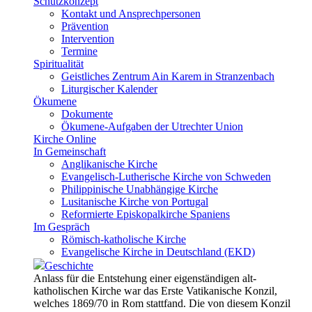
Schutzkonzept
Kontakt und Ansprechpersonen
Prävention
Intervention
Termine
Spiritualität
Geistliches Zentrum Ain Karem in Stranzenbach
Liturgischer Kalender
Ökumene
Dokumente
Ökumene-Aufgaben der Utrechter Union
Kirche Online
In Gemeinschaft
Anglikanische Kirche
Evangelisch-Lutherische Kirche von Schweden
Philippinische Unabhängige Kirche
Lusitanische Kirche von Portugal
Reformierte Episkopalkirche Spaniens
Im Gespräch
Römisch-katholische Kirche
Evangelische Kirche in Deutschland (EKD)
Geschichte
Anlass für die Entstehung einer eigenständigen alt-
katholischen Kirche war das Erste Vatikanische Konzil,
welches 1869/70 in Rom stattfand. Die von diesem Konzil