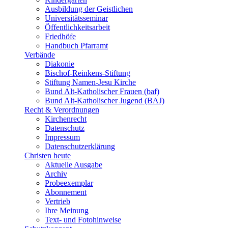
Ausbildung der Geistlichen
Universitätsseminar
Öffentlichkeitsarbeit
Friedhöfe
Handbuch Pfarramt
Verbände
Diakonie
Bischof-Reinkens-Stiftung
Stiftung Namen-Jesu Kirche
Bund Alt-Katholischer Frauen (baf)
Bund Alt-Katholischer Jugend (BAJ)
Recht & Verordnungen
Kirchenrecht
Datenschutz
Impressum
Datenschutzerklärung
Christen heute
Aktuelle Ausgabe
Archiv
Probeexemplar
Abonnement
Vertrieb
Ihre Meinung
Text- und Fotohinweise