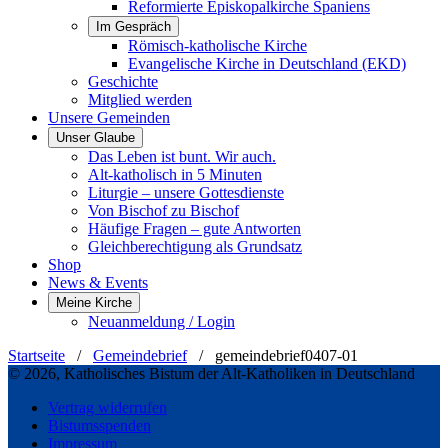
Reformierte Episkopalkirche Spaniens
Im Gespräch
Römisch-katholische Kirche
Evangelische Kirche in Deutschland (EKD)
Geschichte
Mitglied werden
Unsere Gemeinden
Unser Glaube
Das Leben ist bunt. Wir auch.
Alt-katholisch in 5 Minuten
Liturgie – unsere Gottesdienste
Von Bischof zu Bischof
Häufige Fragen – gute Antworten
Gleichberechtigung als Grundsatz
Shop
News & Events
Meine Kirche
Neuanmeldung / Login
Startseite
/
Gemeindebrief
/
gemeindebrief0407-01
© 2026, Katholisches Bistum der Alt-Katholiken in Deutschland
Vertrag widerrufen
Bistumsspenden
Impressum