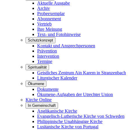
Aktuelle Ausgabe
Archiv
Probeexemplar
Abonnement
Vertrieb
Ihre Meinung
Text- und Fotohinweise
Schutzkonzept
Kontakt und Ansprechpersonen
Prävention
Intervention
Termine
Spiritualität
Geistliches Zentrum Ain Karem in Stranzenbach
Liturgischer Kalender
Ökumene
Dokumente
Ökumene-Aufgaben der Utrechter Union
Kirche Online
In Gemeinschaft
Anglikanische Kirche
Evangelisch-Lutherische Kirche von Schweden
Philippinische Unabhängige Kirche
Lusitanische Kirche von Portugal