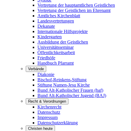
Vertretung der hauptamtlichen Geistlichen
Vertretung der Geistlichen im Ehrenamt
Amtliches Kirchenblatt
Landesvertretungen
Dekanate
Internationale Hilfsprojekte
Kindergarten
Ausbildung der Geistlichen
Universitätsseminar
Öffentlichkeitsarbeit
Friedhöfe
Handbuch Pfarramt
Verbände
Diakonie
Bischof-Reinkens-Stiftung
Stiftung Namen-Jesu Kirche
Bund Alt-Katholischer Frauen (baf)
Bund Alt-Katholischer Jugend (BAJ)
Recht & Verordnungen
Kirchenrecht
Datenschutz
Impressum
Datenschutzerklärung
Christen heute