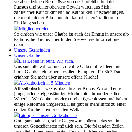
verabschiedeten Beschlüsse von der Unfehlbarkeit des
Papstes und seiner obersten Gewalt waren aus Sicht
zahlreicher Katholikinnen und Katholiken Entscheidungen,
die nicht mit der Bibel und der katholischen Tradition in
Einklang stehen.
Mitglied werden
So einfach wie unser Glaube ist auch der Eintritt in unsere alt-
katholische Kirche. Hier finden Sie weitere Informationen
dazu.
Unsere Gemeinden
Unser Glaube
Das Leben ist bunt. Wir auch.
Uns sind alle willkommen, die ihre Gaben, ihre Ideen und
ihren Glauben einbringen wollen. Klingt gut für Sie? Dann
erfahren Sie mehr über unsere offene Kirche!
Alt-katholisch in 5 Minuten
Alt-katholisch – was ist das? In aller Kürze: Wir sind eine
junge, offene, eigenständige Kirche mit jahrhundertealten
Wurzeln. Wir denken modern und aufgeschlossen und haben
einige Reformen umgesetzt. Hier gibt es mehr Infos zu einer
echten Kirche in einer echten Welt.
Liturgie – unsere Gottesdienste
Gott ganz nah sein, seine Gegenwart spüren – das soll in
unseren Gottesdiensten möglich sein. Die folgenden Zeilen
vermitteln Ihnen einen ersten Eindruck. Aber am besten