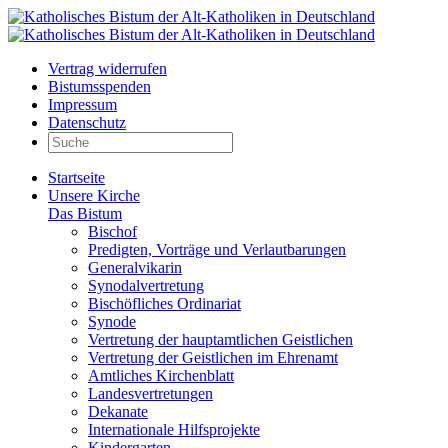
Vertrag widerrufen
Bistumsspenden
Impressum
Datenschutz
Startseite
Unsere Kirche
Das Bistum
Bischof
Predigten, Vorträge und Verlautbarungen
Generalvikarin
Synodalvertretung
Bischöfliches Ordinariat
Synode
Vertretung der hauptamtlichen Geistlichen
Vertretung der Geistlichen im Ehrenamt
Amtliches Kirchenblatt
Landesvertretungen
Dekanate
Internationale Hilfsprojekte
Kindergarten