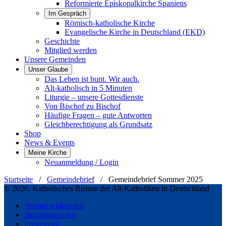
Reformierte Episkopalkirche Spaniens
Im Gespräch
Römisch-katholische Kirche
Evangelische Kirche in Deutschland (EKD)
Geschichte
Mitglied werden
Unsere Gemeinden
Unser Glaube
Das Leben ist bunt. Wir auch.
Alt-katholisch in 5 Minuten
Liturgie – unsere Gottesdienste
Von Bischof zu Bischof
Häufige Fragen – gute Antworten
Gleichberechtigung als Grundsatz
Shop
News & Events
Meine Kirche
Neuanmeldung / Login
Startseite
/
Gemeindebrief
/
Gemeindebrief Sommer 2025
© 2026, Katholisches Bistum der Alt-Katholiken in Deutschland
Vertrag widerrufen
Bistumsspenden
Impressum