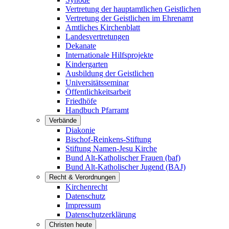
Vertretung der hauptamtlichen Geistlichen
Vertretung der Geistlichen im Ehrenamt
Amtliches Kirchenblatt
Landesvertretungen
Dekanate
Internationale Hilfsprojekte
Kindergarten
Ausbildung der Geistlichen
Universitätsseminar
Öffentlichkeitsarbeit
Friedhöfe
Handbuch Pfarramt
Verbände
Diakonie
Bischof-Reinkens-Stiftung
Stiftung Namen-Jesu Kirche
Bund Alt-Katholischer Frauen (baf)
Bund Alt-Katholischer Jugend (BAJ)
Recht & Verordnungen
Kirchenrecht
Datenschutz
Impressum
Datenschutzerklärung
Christen heute