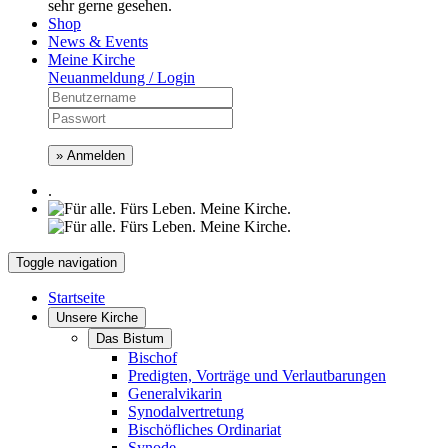
sehr gerne gesehen.
Shop
News & Events
Meine Kirche
Neuanmeldung / Login
» Anmelden
.
Toggle navigation
Startseite
Unsere Kirche
Das Bistum
Bischof
Predigten, Vorträge und Verlautbarungen
Generalvikarin
Synodalvertretung
Bischöfliches Ordinariat
Synode