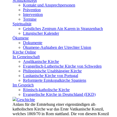
Schutzkonzept
Kontakt und Ansprechpersonen
Prävention
Intervention
Termine
Spiritualität
Geistliches Zentrum Ain Karem in Stranzenbach
Liturgischer Kalender
Ökumene
Dokumente
Ökumene-Aufgaben der Utrechter Union
Kirche Online
In Gemeinschaft
Anglikanische Kirche
Evangelisch-Lutherische Kirche von Schweden
Philippinische Unabhängige Kirche
Lusitanische Kirche von Portugal
Reformierte Episkopalkirche Spaniens
Im Gespräch
Römisch-katholische Kirche
Evangelische Kirche in Deutschland (EKD)
Geschichte
Anlass für die Entstehung einer eigenständigen alt-
katholischen Kirche war das Erste Vatikanische Konzil,
welches 1869/70 in Rom stattfand. Die von diesem Konzil