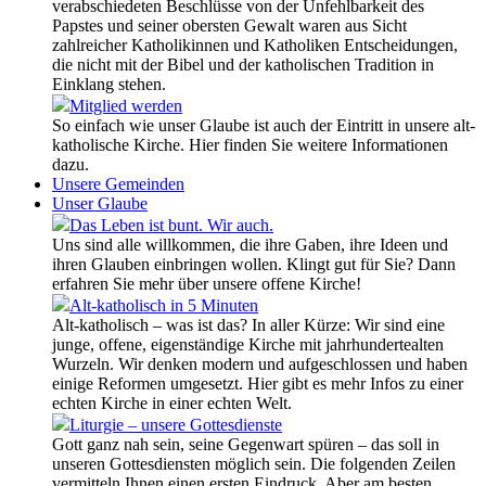
verabschiedeten Beschlüsse von der Unfehlbarkeit des
Papstes und seiner obersten Gewalt waren aus Sicht
zahlreicher Katholikinnen und Katholiken Entscheidungen,
die nicht mit der Bibel und der katholischen Tradition in
Einklang stehen.
Mitglied werden
So einfach wie unser Glaube ist auch der Eintritt in unsere alt-
katholische Kirche. Hier finden Sie weitere Informationen
dazu.
Unsere Gemeinden
Unser Glaube
Das Leben ist bunt. Wir auch.
Uns sind alle willkommen, die ihre Gaben, ihre Ideen und
ihren Glauben einbringen wollen. Klingt gut für Sie? Dann
erfahren Sie mehr über unsere offene Kirche!
Alt-katholisch in 5 Minuten
Alt-katholisch – was ist das? In aller Kürze: Wir sind eine
junge, offene, eigenständige Kirche mit jahrhundertealten
Wurzeln. Wir denken modern und aufgeschlossen und haben
einige Reformen umgesetzt. Hier gibt es mehr Infos zu einer
echten Kirche in einer echten Welt.
Liturgie – unsere Gottesdienste
Gott ganz nah sein, seine Gegenwart spüren – das soll in
unseren Gottesdiensten möglich sein. Die folgenden Zeilen
vermitteln Ihnen einen ersten Eindruck. Aber am besten