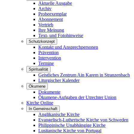
Aktuelle Ausgabe
Archiv
Probeexemplar
Abonnement
Vertrieb
Ihre Meinung
Text- und Fotohinweise
Schutzkonzept
Kontakt und Ansprechpersonen
Prävention
Intervention
Termine
Spiritualität
Geistliches Zentrum Ain Karem in Stranzenbach
Liturgischer Kalender
Ökumene
Dokumente
Ökumene-Aufgaben der Utrechter Union
Kirche Online
In Gemeinschaft
Anglikanische Kirche
Evangelisch-Lutherische Kirche von Schweden
Philippinische Unabhängige Kirche
Lusitanische Kirche von Portugal