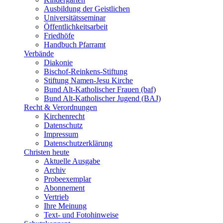
Ausbildung der Geistlichen
Universitätsseminar
Öffentlichkeitsarbeit
Friedhöfe
Handbuch Pfarramt
Verbände
Diakonie
Bischof-Reinkens-Stiftung
Stiftung Namen-Jesu Kirche
Bund Alt-Katholischer Frauen (baf)
Bund Alt-Katholischer Jugend (BAJ)
Recht & Verordnungen
Kirchenrecht
Datenschutz
Impressum
Datenschutzerklärung
Christen heute
Aktuelle Ausgabe
Archiv
Probeexemplar
Abonnement
Vertrieb
Ihre Meinung
Text- und Fotohinweise