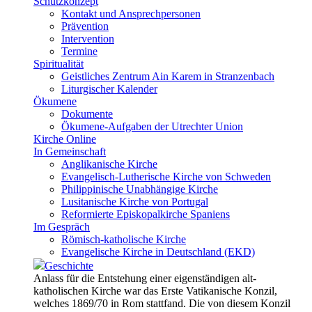
Schutzkonzept
Kontakt und Ansprechpersonen
Prävention
Intervention
Termine
Spiritualität
Geistliches Zentrum Ain Karem in Stranzenbach
Liturgischer Kalender
Ökumene
Dokumente
Ökumene-Aufgaben der Utrechter Union
Kirche Online
In Gemeinschaft
Anglikanische Kirche
Evangelisch-Lutherische Kirche von Schweden
Philippinische Unabhängige Kirche
Lusitanische Kirche von Portugal
Reformierte Episkopalkirche Spaniens
Im Gespräch
Römisch-katholische Kirche
Evangelische Kirche in Deutschland (EKD)
Geschichte
Anlass für die Entstehung einer eigenständigen alt-
katholischen Kirche war das Erste Vatikanische Konzil,
welches 1869/70 in Rom stattfand. Die von diesem Konzil