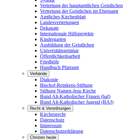
Vertretung der hauptamtlichen Geistlichen
Vertretung der Geistlichen im Ehrenamt
Amtliches Kirchenblatt
Landesvertretungen
Dekanate
Internationale Hilfsprojekte
Kindergarten
Ausbildung der Geistlichen
Universitätsseminar
Öffentlichkeitsarbeit
Friedhöfe
Handbuch Pfarramt
Verbände
Diakonie
Bischof-Reinkens-Stiftung
Stiftung Namen-Jesu Kirche
Bund Alt-Katholischer Frauen (baf)
Bund Alt-Katholischer Jugend (BAJ)
Recht & Verordnungen
Kirchenrecht
Datenschutz
Impressum
Datenschutzerklärung
Christen heute