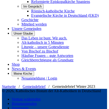
Reformierte Episkopalkirche Spaniens
Im Gespräch
Römisch-katholische Kirche
Evangelische Kirche in Deutschland (EKD)
Geschichte
Mitglied werden
Unsere Gemeinden
Unser Glaube
Das Leben ist bunt. Wir auch.
Alt-katholisch in 5 Minuten
Liturgie – unsere Gottesdienste
Von Bischof zu Bischof
Häufige Fragen – gute Antworten
Gleichberechtigung als Grundsatz
Shop
News & Events
Meine Kirche
Neuanmeldung / Login
Startseite
/
Gemeindebrief
/
Gemeindebrief Winter 2023
© 2026, Katholisches Bistum der Alt-Katholiken in Deutschland
Vertrag widerrufen
Bistumsspenden
Impressum