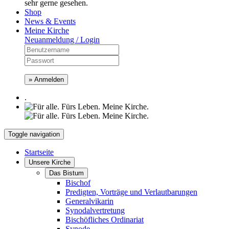
sehr gerne gesehen.
Shop
News & Events
Meine Kirche
Neuanmeldung / Login
» Anmelden
.
Toggle navigation
Startseite
Unsere Kirche
Das Bistum
Bischof
Predigten, Vorträge und Verlautbarungen
Generalvikarin
Synodalvertretung
Bischöfliches Ordinariat
Synode