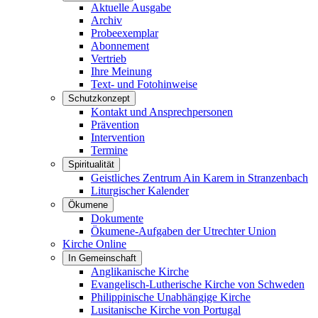
Aktuelle Ausgabe
Archiv
Probeexemplar
Abonnement
Vertrieb
Ihre Meinung
Text- und Fotohinweise
Schutzkonzept
Kontakt und Ansprechpersonen
Prävention
Intervention
Termine
Spiritualität
Geistliches Zentrum Ain Karem in Stranzenbach
Liturgischer Kalender
Ökumene
Dokumente
Ökumene-Aufgaben der Utrechter Union
Kirche Online
In Gemeinschaft
Anglikanische Kirche
Evangelisch-Lutherische Kirche von Schweden
Philippinische Unabhängige Kirche
Lusitanische Kirche von Portugal