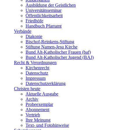
Ausbildung der Geistlichen
Universitätsseminar
Öffentlichkeitsarbeit
Friedhöfe
Handbuch Pfarramt
Verbände
Diakonie
Bischof-Reinkens-Stiftung
Stiftung Namen-Jesu Kirche
Bund Alt-Katholischer Frauen (baf)
Bund Alt-Katholischer Jugend (BAJ)
Recht & Verordnungen
Kirchenrecht
Datenschutz
Impressum
Datenschutzerklärung
Christen heute
Aktuelle Ausgabe
Archiv
Probeexemplar
Abonnement
Vertrieb
Ihre Meinung
Text- und Fotohinweise