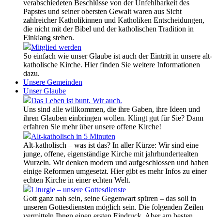
verabschiedeten Beschlüsse von der Unfehlbarkeit des
Papstes und seiner obersten Gewalt waren aus Sicht
zahlreicher Katholikinnen und Katholiken Entscheidungen,
die nicht mit der Bibel und der katholischen Tradition in
Einklang stehen.
Mitglied werden
So einfach wie unser Glaube ist auch der Eintritt in unsere alt-
katholische Kirche. Hier finden Sie weitere Informationen
dazu.
Unsere Gemeinden
Unser Glaube
Das Leben ist bunt. Wir auch.
Uns sind alle willkommen, die ihre Gaben, ihre Ideen und
ihren Glauben einbringen wollen. Klingt gut für Sie? Dann
erfahren Sie mehr über unsere offene Kirche!
Alt-katholisch in 5 Minuten
Alt-katholisch – was ist das? In aller Kürze: Wir sind eine
junge, offene, eigenständige Kirche mit jahrhundertealten
Wurzeln. Wir denken modern und aufgeschlossen und haben
einige Reformen umgesetzt. Hier gibt es mehr Infos zu einer
echten Kirche in einer echten Welt.
Liturgie – unsere Gottesdienste
Gott ganz nah sein, seine Gegenwart spüren – das soll in
unseren Gottesdiensten möglich sein. Die folgenden Zeilen
vermitteln Ihnen einen ersten Eindruck. Aber am besten