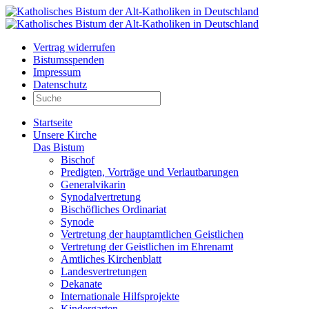
Vertrag widerrufen
Bistumsspenden
Impressum
Datenschutz
Startseite
Unsere Kirche
Das Bistum
Bischof
Predigten, Vorträge und Verlautbarungen
Generalvikarin
Synodalvertretung
Bischöfliches Ordinariat
Synode
Vertretung der hauptamtlichen Geistlichen
Vertretung der Geistlichen im Ehrenamt
Amtliches Kirchenblatt
Landesvertretungen
Dekanate
Internationale Hilfsprojekte
Kindergarten