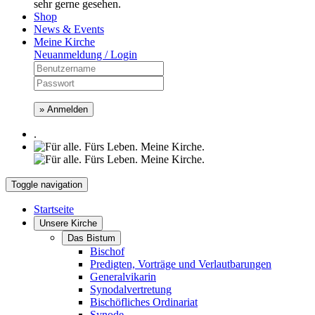
sehr gerne gesehen.
Shop
News & Events
Meine Kirche
Neuanmeldung / Login
» Anmelden
.
Toggle navigation
Startseite
Unsere Kirche
Das Bistum
Bischof
Predigten, Vorträge und Verlautbarungen
Generalvikarin
Synodalvertretung
Bischöfliches Ordinariat
Synode