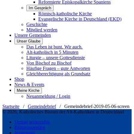
Reformierte Episkopalkirche Spaniens
Im Gespräch
Römisch-katholische Kirche
Evangelische Kirche in Deutschland (EKD)
Geschichte
Mitglied werden
Unsere Gemeinden
Unser Glaube
Das Leben ist bunt. Wir auch.
Alt-katholisch in 5 Minuten
Liturgie – unsere Gottesdienste
Von Bischof zu Bischof
Häufige Fragen – gute Antworten
Gleichberechtigung als Grundsatz
Shop
News & Events
Meine Kirche
Neuanmeldung / Login
Startseite
/
Gemeindebrief
/
Gemeindebrief-2019-05-06-screen
© 2026, Katholisches Bistum der Alt-Katholiken in Deutschland
Vertrag widerrufen
Bistumsspenden
Impressum