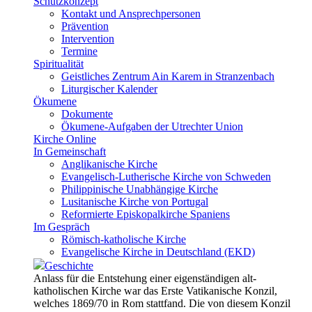
Schutzkonzept
Kontakt und Ansprechpersonen
Prävention
Intervention
Termine
Spiritualität
Geistliches Zentrum Ain Karem in Stranzenbach
Liturgischer Kalender
Ökumene
Dokumente
Ökumene-Aufgaben der Utrechter Union
Kirche Online
In Gemeinschaft
Anglikanische Kirche
Evangelisch-Lutherische Kirche von Schweden
Philippinische Unabhängige Kirche
Lusitanische Kirche von Portugal
Reformierte Episkopalkirche Spaniens
Im Gespräch
Römisch-katholische Kirche
Evangelische Kirche in Deutschland (EKD)
Geschichte
Anlass für die Entstehung einer eigenständigen alt-
katholischen Kirche war das Erste Vatikanische Konzil,
welches 1869/70 in Rom stattfand. Die von diesem Konzil