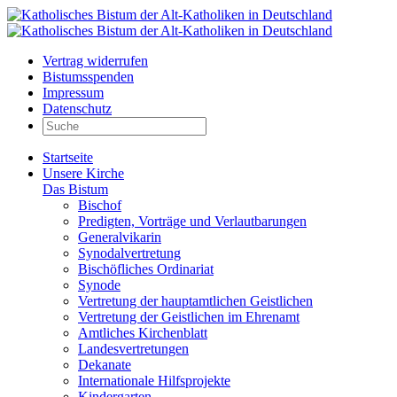
Vertrag widerrufen
Bistumsspenden
Impressum
Datenschutz
Startseite
Unsere Kirche
Das Bistum
Bischof
Predigten, Vorträge und Verlautbarungen
Generalvikarin
Synodalvertretung
Bischöfliches Ordinariat
Synode
Vertretung der hauptamtlichen Geistlichen
Vertretung der Geistlichen im Ehrenamt
Amtliches Kirchenblatt
Landesvertretungen
Dekanate
Internationale Hilfsprojekte
Kindergarten