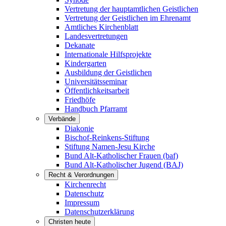
Vertretung der hauptamtlichen Geistlichen
Vertretung der Geistlichen im Ehrenamt
Amtliches Kirchenblatt
Landesvertretungen
Dekanate
Internationale Hilfsprojekte
Kindergarten
Ausbildung der Geistlichen
Universitätsseminar
Öffentlichkeitsarbeit
Friedhöfe
Handbuch Pfarramt
Verbände
Diakonie
Bischof-Reinkens-Stiftung
Stiftung Namen-Jesu Kirche
Bund Alt-Katholischer Frauen (baf)
Bund Alt-Katholischer Jugend (BAJ)
Recht & Verordnungen
Kirchenrecht
Datenschutz
Impressum
Datenschutzerklärung
Christen heute