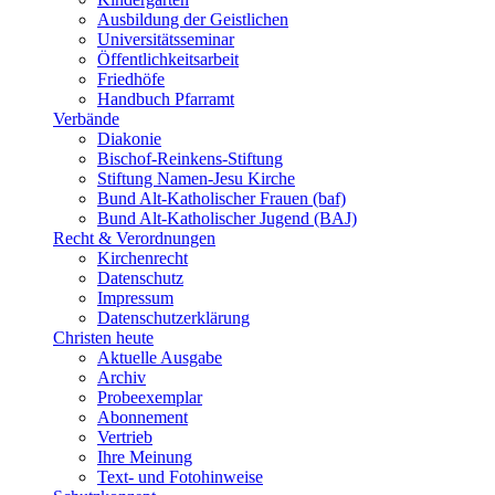
Ausbildung der Geistlichen
Universitätsseminar
Öffentlichkeitsarbeit
Friedhöfe
Handbuch Pfarramt
Verbände
Diakonie
Bischof-Reinkens-Stiftung
Stiftung Namen-Jesu Kirche
Bund Alt-Katholischer Frauen (baf)
Bund Alt-Katholischer Jugend (BAJ)
Recht & Verordnungen
Kirchenrecht
Datenschutz
Impressum
Datenschutzerklärung
Christen heute
Aktuelle Ausgabe
Archiv
Probeexemplar
Abonnement
Vertrieb
Ihre Meinung
Text- und Fotohinweise