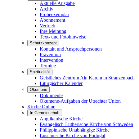
Aktuelle Ausgabe
Archiv
Probeexemplar
Abonnement
Vertrieb
Ihre Meinung
Text- und Fotohinweise
Schutzkonzept
Kontakt und Ansprechpersonen
Prävention
Intervention
Termine
Spiritualität
Geistliches Zentrum Ain Karem in Stranzenbach
Liturgischer Kalender
Ökumene
Dokumente
Ökumene-Aufgaben der Utrechter Union
Kirche Online
In Gemeinschaft
Anglikanische Kirche
Evangelisch-Lutherische Kirche von Schweden
Philippinische Unabhängige Kirche
Lusitanische Kirche von Portugal