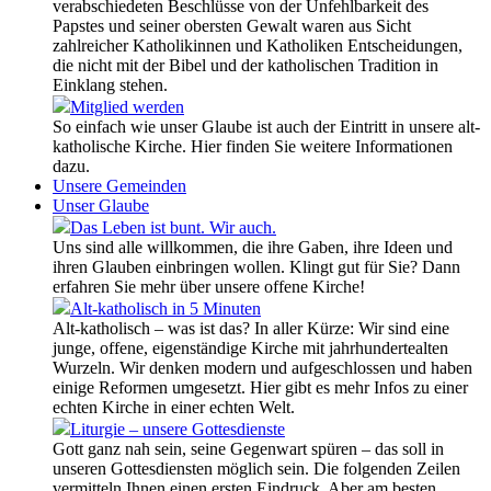
verabschiedeten Beschlüsse von der Unfehlbarkeit des
Papstes und seiner obersten Gewalt waren aus Sicht
zahlreicher Katholikinnen und Katholiken Entscheidungen,
die nicht mit der Bibel und der katholischen Tradition in
Einklang stehen.
Mitglied werden
So einfach wie unser Glaube ist auch der Eintritt in unsere alt-
katholische Kirche. Hier finden Sie weitere Informationen
dazu.
Unsere Gemeinden
Unser Glaube
Das Leben ist bunt. Wir auch.
Uns sind alle willkommen, die ihre Gaben, ihre Ideen und
ihren Glauben einbringen wollen. Klingt gut für Sie? Dann
erfahren Sie mehr über unsere offene Kirche!
Alt-katholisch in 5 Minuten
Alt-katholisch – was ist das? In aller Kürze: Wir sind eine
junge, offene, eigenständige Kirche mit jahrhundertealten
Wurzeln. Wir denken modern und aufgeschlossen und haben
einige Reformen umgesetzt. Hier gibt es mehr Infos zu einer
echten Kirche in einer echten Welt.
Liturgie – unsere Gottesdienste
Gott ganz nah sein, seine Gegenwart spüren – das soll in
unseren Gottesdiensten möglich sein. Die folgenden Zeilen
vermitteln Ihnen einen ersten Eindruck. Aber am besten