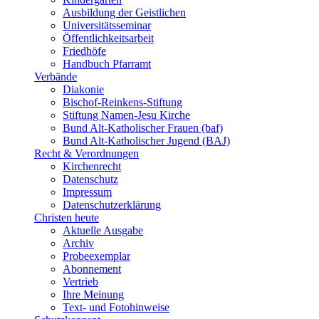
Ausbildung der Geistlichen
Universitätsseminar
Öffentlichkeitsarbeit
Friedhöfe
Handbuch Pfarramt
Verbände
Diakonie
Bischof-Reinkens-Stiftung
Stiftung Namen-Jesu Kirche
Bund Alt-Katholischer Frauen (baf)
Bund Alt-Katholischer Jugend (BAJ)
Recht & Verordnungen
Kirchenrecht
Datenschutz
Impressum
Datenschutzerklärung
Christen heute
Aktuelle Ausgabe
Archiv
Probeexemplar
Abonnement
Vertrieb
Ihre Meinung
Text- und Fotohinweise