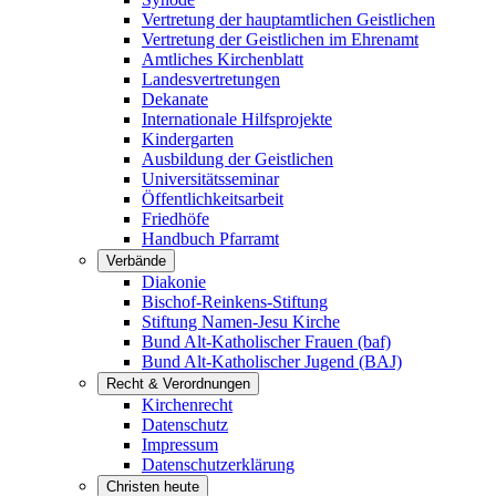
Vertretung der hauptamtlichen Geistlichen
Vertretung der Geistlichen im Ehrenamt
Amtliches Kirchenblatt
Landesvertretungen
Dekanate
Internationale Hilfsprojekte
Kindergarten
Ausbildung der Geistlichen
Universitätsseminar
Öffentlichkeitsarbeit
Friedhöfe
Handbuch Pfarramt
Verbände
Diakonie
Bischof-Reinkens-Stiftung
Stiftung Namen-Jesu Kirche
Bund Alt-Katholischer Frauen (baf)
Bund Alt-Katholischer Jugend (BAJ)
Recht & Verordnungen
Kirchenrecht
Datenschutz
Impressum
Datenschutzerklärung
Christen heute