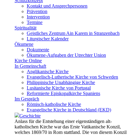
Schutzkonzept
Kontakt und Ansprechpersonen
Prävention
Intervention
Termine
Spiritualität
Geistliches Zentrum Ain Karem in Stranzenbach
Liturgischer Kalender
Ökumene
Dokumente
Ökumene-Aufgaben der Utrechter Union
Kirche Online
In Gemeinschaft
Anglikanische Kirche
Evangelisch-Lutherische Kirche von Schweden
Philippinische Unabhängige Kirche
Lusitanische Kirche von Portugal
Reformierte Episkopalkirche Spaniens
Im Gespräch
Römisch-katholische Kirche
Evangelische Kirche in Deutschland (EKD)
Geschichte
Anlass für die Entstehung einer eigenständigen alt-
katholischen Kirche war das Erste Vatikanische Konzil,
welches 1869/70 in Rom stattfand. Die von diesem Konzil