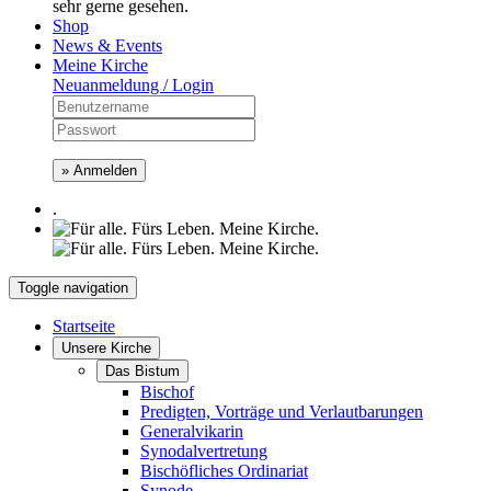
sehr gerne gesehen.
Shop
News & Events
Meine Kirche
Neuanmeldung / Login
» Anmelden
.
Toggle navigation
Startseite
Unsere Kirche
Das Bistum
Bischof
Predigten, Vorträge und Verlautbarungen
Generalvikarin
Synodalvertretung
Bischöfliches Ordinariat
Synode