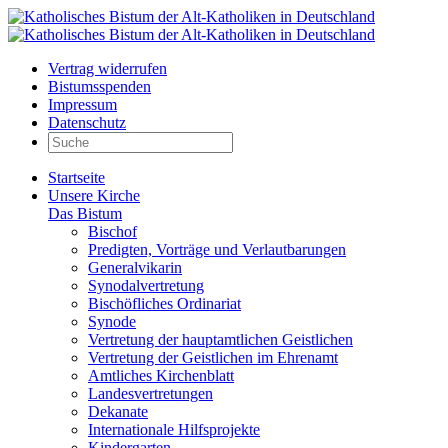
Vertrag widerrufen
Bistumsspenden
Impressum
Datenschutz
Startseite
Unsere Kirche
Das Bistum
Bischof
Predigten, Vorträge und Verlautbarungen
Generalvikarin
Synodalvertretung
Bischöfliches Ordinariat
Synode
Vertretung der hauptamtlichen Geistlichen
Vertretung der Geistlichen im Ehrenamt
Amtliches Kirchenblatt
Landesvertretungen
Dekanate
Internationale Hilfsprojekte
Kindergarten