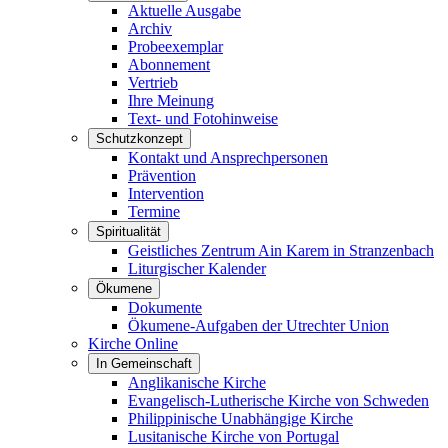
Aktuelle Ausgabe
Archiv
Probeexemplar
Abonnement
Vertrieb
Ihre Meinung
Text- und Fotohinweise
Schutzkonzept
Kontakt und Ansprechpersonen
Prävention
Intervention
Termine
Spiritualität
Geistliches Zentrum Ain Karem in Stranzenbach
Liturgischer Kalender
Ökumene
Dokumente
Ökumene-Aufgaben der Utrechter Union
Kirche Online
In Gemeinschaft
Anglikanische Kirche
Evangelisch-Lutherische Kirche von Schweden
Philippinische Unabhängige Kirche
Lusitanische Kirche von Portugal