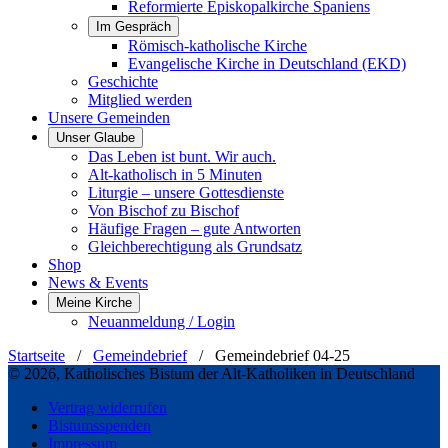
Reformierte Episkopalkirche Spaniens
Im Gespräch
Römisch-katholische Kirche
Evangelische Kirche in Deutschland (EKD)
Geschichte
Mitglied werden
Unsere Gemeinden
Unser Glaube
Das Leben ist bunt. Wir auch.
Alt-katholisch in 5 Minuten
Liturgie – unsere Gottesdienste
Von Bischof zu Bischof
Häufige Fragen – gute Antworten
Gleichberechtigung als Grundsatz
Shop
News & Events
Meine Kirche
Neuanmeldung / Login
Startseite
/
Gemeindebrief
/
Gemeindebrief 04-25
© 2026, Katholisches Bistum der Alt-Katholiken in Deutschland
Vertrag widerrufen
Bistumsspenden
Impressum