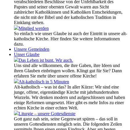
verabschiedeten Beschlüsse von der Unfehlbarkeit des
Papstes und seiner obersten Gewalt waren aus Sicht
zahlreicher Katholikinnen und Katholiken Entscheidungen,
die nicht mit der Bibel und der katholischen Tradition in
Einklang stehen.
Mitglied werden
So einfach wie unser Glaube ist auch der Eintritt in unsere alt-
katholische Kirche. Hier finden Sie weitere Informationen
dazu.
Unsere Gemeinden
Unser Glaube
Das Leben ist bunt. Wir auch.
Uns sind alle willkommen, die ihre Gaben, ihre Ideen und
ihren Glauben einbringen wollen. Klingt gut für Sie? Dann
erfahren Sie mehr über unsere offene Kirche!
Alt-katholisch in 5 Minuten
Alt-katholisch – was ist das? In aller Kürze: Wir sind eine
junge, offene, eigenständige Kirche mit jahrhundertealten
Wurzeln. Wir denken modern und aufgeschlossen und haben
einige Reformen umgesetzt. Hier gibt es mehr Infos zu einer
echten Kirche in einer echten Welt.
Liturgie – unsere Gottesdienste
Gott ganz nah sein, seine Gegenwart spüren – das soll in
unseren Gottesdiensten möglich sein. Die folgenden Zeilen
vermitteln Ihnen einen ersten Eindruck. Aber am besten