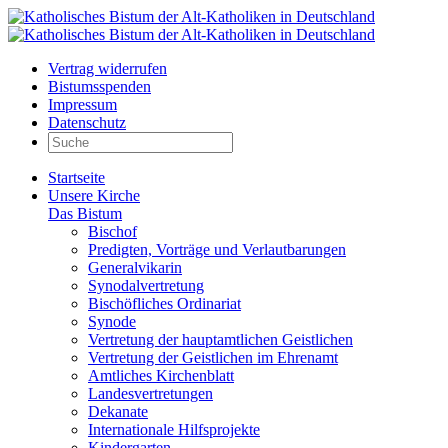
Vertrag widerrufen
Bistumsspenden
Impressum
Datenschutz
Startseite
Unsere Kirche
Das Bistum
Bischof
Predigten, Vorträge und Verlautbarungen
Generalvikarin
Synodalvertretung
Bischöfliches Ordinariat
Synode
Vertretung der hauptamtlichen Geistlichen
Vertretung der Geistlichen im Ehrenamt
Amtliches Kirchenblatt
Landesvertretungen
Dekanate
Internationale Hilfsprojekte
Kindergarten