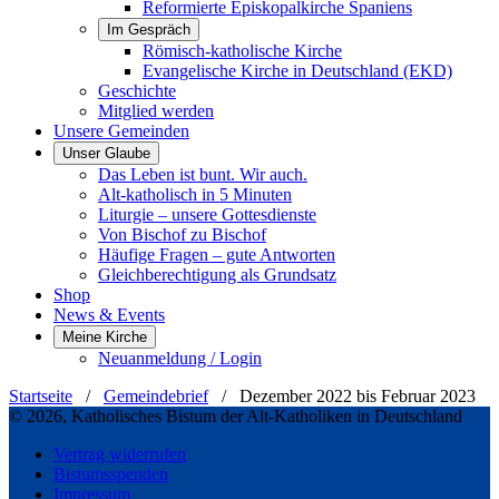
Reformierte Episkopalkirche Spaniens
Im Gespräch
Römisch-katholische Kirche
Evangelische Kirche in Deutschland (EKD)
Geschichte
Mitglied werden
Unsere Gemeinden
Unser Glaube
Das Leben ist bunt. Wir auch.
Alt-katholisch in 5 Minuten
Liturgie – unsere Gottesdienste
Von Bischof zu Bischof
Häufige Fragen – gute Antworten
Gleichberechtigung als Grundsatz
Shop
News & Events
Meine Kirche
Neuanmeldung / Login
Startseite
/
Gemeindebrief
/
Dezember 2022 bis Februar 2023
© 2026, Katholisches Bistum der Alt-Katholiken in Deutschland
Vertrag widerrufen
Bistumsspenden
Impressum