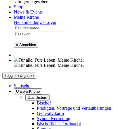
sehr gerne gesehen.
Shop
News & Events
Meine Kirche
Neuanmeldung / Login
» Anmelden
.
Toggle navigation
Startseite
Unsere Kirche
Das Bistum
Bischof
Predigten, Vorträge und Verlautbarungen
Generalvikarin
Synodalvertretung
Bischöfliches Ordinariat
Synode