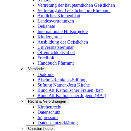
Vertretung der hauptamtlichen Geistlichen
Vertretung der Geistlichen im Ehrenamt
Amtliches Kirchenblatt
Landesvertretungen
Dekanate
Internationale Hilfsprojekte
Kindergarten
Ausbildung der Geistlichen
Universitätsseminar
Öffentlichkeitsarbeit
Friedhöfe
Handbuch Pfarramt
Verbände
Diakonie
Bischof-Reinkens-Stiftung
Stiftung Namen-Jesu Kirche
Bund Alt-Katholischer Frauen (baf)
Bund Alt-Katholischer Jugend (BAJ)
Recht & Verordnungen
Kirchenrecht
Datenschutz
Impressum
Datenschutzerklärung
Christen heute