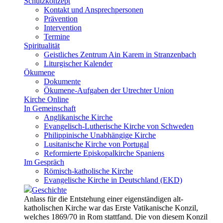
Schutzkonzept
Kontakt und Ansprechpersonen
Prävention
Intervention
Termine
Spiritualität
Geistliches Zentrum Ain Karem in Stranzenbach
Liturgischer Kalender
Ökumene
Dokumente
Ökumene-Aufgaben der Utrechter Union
Kirche Online
In Gemeinschaft
Anglikanische Kirche
Evangelisch-Lutherische Kirche von Schweden
Philippinische Unabhängige Kirche
Lusitanische Kirche von Portugal
Reformierte Episkopalkirche Spaniens
Im Gespräch
Römisch-katholische Kirche
Evangelische Kirche in Deutschland (EKD)
Geschichte
Anlass für die Entstehung einer eigenständigen alt-
katholischen Kirche war das Erste Vatikanische Konzil,
welches 1869/70 in Rom stattfand. Die von diesem Konzil