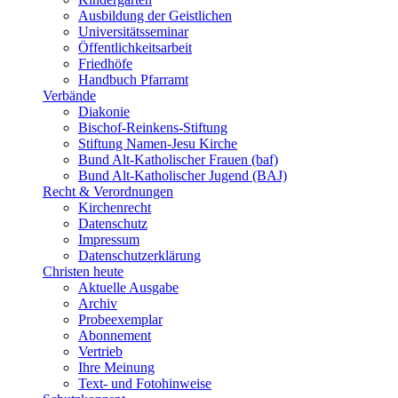
Ausbildung der Geistlichen
Universitätsseminar
Öffentlichkeitsarbeit
Friedhöfe
Handbuch Pfarramt
Verbände
Diakonie
Bischof-Reinkens-Stiftung
Stiftung Namen-Jesu Kirche
Bund Alt-Katholischer Frauen (baf)
Bund Alt-Katholischer Jugend (BAJ)
Recht & Verordnungen
Kirchenrecht
Datenschutz
Impressum
Datenschutzerklärung
Christen heute
Aktuelle Ausgabe
Archiv
Probeexemplar
Abonnement
Vertrieb
Ihre Meinung
Text- und Fotohinweise