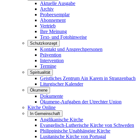
Aktuelle Ausgabe
Archiv
Probeexemplar
Abonnement
Vertrieb
Ihre Meinung
Text- und Fotohinweise
Schutzkonzept
Kontakt und Ansprechpersonen
Prävention
Intervention
Termine
Spiritualität
Geistliches Zentrum Ain Karem in Stranzenbach
Liturgischer Kalender
Ökumene
Dokumente
Ökumene-Aufgaben der Utrechter Union
Kirche Online
In Gemeinschaft
Anglikanische Kirche
Evangelisch-Lutherische Kirche von Schweden
Philippinische Unabhängige Kirche
Lusitanische Kirche von Portugal