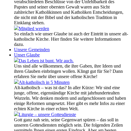
verabschiedeten Beschlüsse von der Unfehlbarkeit des
Papstes und seiner obersten Gewalt waren aus Sicht
zahlreicher Katholikinnen und Katholiken Entscheidungen,
die nicht mit der Bibel und der katholischen Tradition in
Einklang stehen.
Mitglied werden
So einfach wie unser Glaube ist auch der Eintritt in unsere alt-
katholische Kirche. Hier finden Sie weitere Informationen
dazu.
Unsere Gemeinden
Unser Glaube
Das Leben ist bunt. Wir auch.
Uns sind alle willkommen, die ihre Gaben, ihre Ideen und
ihren Glauben einbringen wollen. Klingt gut für Sie? Dann
erfahren Sie mehr über unsere offene Kirche!
Alt-katholisch in 5 Minuten
Alt-katholisch – was ist das? In aller Kürze: Wir sind eine
junge, offene, eigenständige Kirche mit jahrhundertealten
Wurzeln. Wir denken modern und aufgeschlossen und haben
einige Reformen umgesetzt. Hier gibt es mehr Infos zu einer
echten Kirche in einer echten Welt.
Liturgie – unsere Gottesdienste
Gott ganz nah sein, seine Gegenwart spüren – das soll in
unseren Gottesdiensten möglich sein. Die folgenden Zeilen
vermitteln Ihnen einen ersten Eindruck. Aber am besten